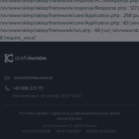
/srv/www/sklep/isklep/framework/response/PCTEResponse.php :
/srv/www/sklep/isklep/framework/response/Response.php : 127
/srv/www/sklep/isklep/framework/core/Application.php : 258 [p
/srv/www/sklep/isklep/framework/core/Application.php : 83 [se
/srv/www/sklep/isklep/framework/run.php : 48 [run] /srv/www/skl
8 [require_once]
biuro@strefakursow.pl
+48 888 223 111
Pracujemy pon.–pt. w godz. 9:00–16:00
The Hero spółka z ograniczoną odpowiedzialnością spółka
komandytowa
ul. Przemysłowa 27, 33-100 Tarnów
KRS 0000574088
·
NIP 8733255817
·
REGON 362462183