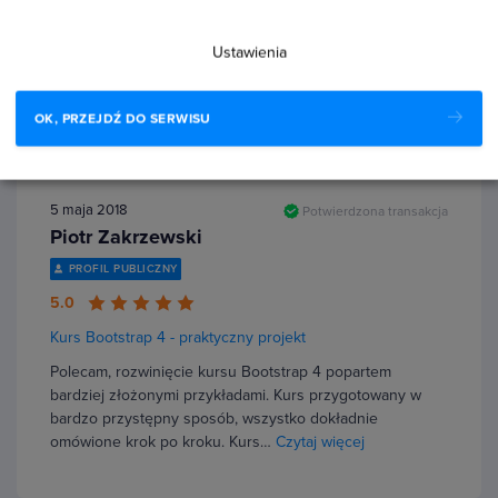
Dobry kurs! Dzięki niemu - jako programista - nie muszę
korzystać z pomocy grafika przy prostych projektach.
Ustawienia
Polecam każdemu ;) Wiedza przekazana w przyjemny,
prosty sposób.
OK, PRZEJDŹ DO SERWISU
5 maja 2018
Potwierdzona transakcja
Piotr Zakrzewski
PROFIL PUBLICZNY
5.0
Kurs Bootstrap 4 - praktyczny projekt
Polecam, rozwinięcie kursu Bootstrap 4 popartem
bardziej złożonymi przykładami. Kurs przygotowany w
bardzo przystępny sposób, wszystko dokładnie
omówione krok po kroku. Kurs…
Czytaj więcej