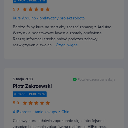
PROFIL PUBLICZNY
5.0
Kurs Arduino - praktyczny projekt robota
Bardzo fajny kurs na start aby zacząć zabawę z Arduino.
Wszystkie podstawowe kwestie zostały omówione.
Resztę informacji trzeba nabyć podczas zabawy i
rozwiązywania swoich…
Czytaj więcej
5 maja 2018
Potwierdzona transakcja
Piotr Zakrzewski
PROFIL PUBLICZNY
5.0
AliExpress - tanie zakupy z Chin
Ciekawy kurs , ułatwia zapoznanie się z interfejsem i
zasadami działania zakupów na platformie AliExpress.