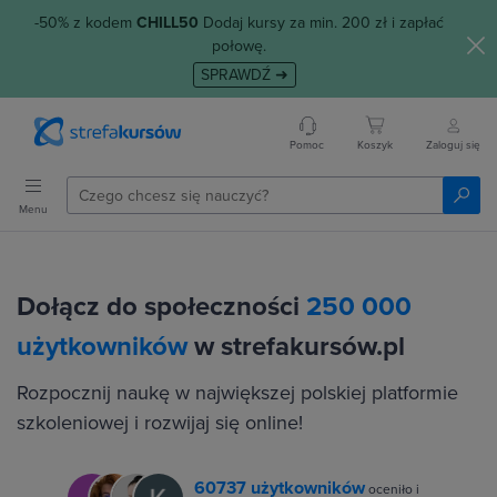
-50% z kodem
CHILL50
Dodaj kursy za min. 200 zł i zapłać
połowę.
SPRAWDŹ ➜
Pomoc
Koszyk
Zaloguj się
Menu
Dołącz do społeczności
250 000
użytkowników
w strefakursów.pl
Rozpocznij naukę w największej polskiej platformie
szkoleniowej i rozwijaj się online!
60737 użytkowników
oceniło i