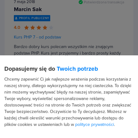
7 maja 2018
Potwierdzona transakcja
Marcin Sak
PROFIL PUBLICZNY
4.0
Kurs PHP 7 - od podstaw
Bardzo dobry kurs polecam wszystkim nie znającym
podstaw PHP. Kurs jest przyjemny i bardzo prosty każdy
bez problemu da radę. Wiedza jest przyswajana
stopniowo i sprawdzana testami
Dopasujemy się do
Twoich potrzeb
Chcemy zapewnić Ci jak najlepsze wrażenia podczas korzystania z
naszej strony, dlatego wykorzystujemy na niej ciasteczka. To dzięki
nim możemy wychwytywać błędy na naszej stronie, zapamiętywać
Twoje wybory, wyświetlać spersonalizowane reklamy,
5 maja 2018
Potwierdzona transakcja
dostosowywać treści na stronie do Twoich potrzeb oraz zwiększać
Tomasz Gutowski
Twoje bezpieczeństwo. Oczywiście to Ty decydujesz.
Możesz w
każdej chwili określić warunki przechowywania lub dostępu do
5.0
plików cookies w ustawieniach lub w
polityce prywatności
.
Cięcie PSD i kodowanie do HTML & CSS