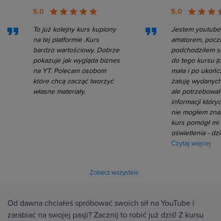
5.0
5.0
To już kolejny kurs kupiony
Jestem youtube
na tej platformie .Kurs
amatorem, pocz
bardzo wartościowy. Dobrze
podchodziłem s
pokazuje jak wygląda biznes
do tego kursu (c
na YT. Polecam osobom
mała i po ukońc
które chcą zacząć tworzyć
żałuję wydanych
własne materiały.
ale potrzebowa
informacji który
nie mogłem znal
kurs pomógł mi 
oświetlenia - dz
Czytaj więcej
Zobacz wszystkie
Od dawna chciałeś spróbować swoich sił na YouTube i
zarabiać na swojej pasji? Zacznij to robić już dziś! Z kursu