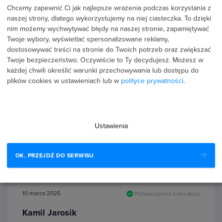
Chcemy zapewnić Ci jak najlepsze wrażenia podczas korzystania z
naszej strony, dlatego wykorzystujemy na niej ciasteczka. To dzięki
Recenzje użytkowników (70)
nim możemy wychwytywać błędy na naszej stronie, zapamiętywać
Twoje wybory, wyświetlać spersonalizowane reklamy,
dostosowywać treści na stronie do Twoich potrzeb oraz zwiększać
5 lipca 2025
Potwierdzona transakcja
Twoje bezpieczeństwo. Oczywiście to Ty decydujesz.
Możesz w
każdej chwili określić warunki przechowywania lub dostępu do
Justyna Andrzejewska
plików cookies w ustawieniach lub w
polityce prywatności
.
PROFIL PUBLICZNY
5.0
Bardzo ciekawe treści, przedstawione w przystępny
Ustawienia
sposób.
OK, PRZEJDŹ DO SERWISU
10 marca 2025
Potwierdzona transakcja
Kamil Jarosik