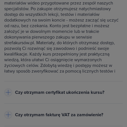
materiałów wideo przygotowane przez zespół naszych
specjalistów. Po zakupie otrzymujesz natychmiastowy
dostęp do wszystkich lekcji, testów i materiałów
dodatkowych na swoim koncie - możesz zacząć się uczyć
od razu, bez czekania. Konto jest bezpłatne i możesz
założyć je w dowolnym momencie lub w trakcie
dokonywania pierwszego zakupu w serwisie
strefakursów.pl. Materiały, do których otrzymasz dostęp,
pozwolą Ci rozwinąć się zawodowo i podnieść swoje
kwalifikacje. Każdy kurs przepełniony jest praktyczną
wiedzą, która ułatwi Ci osiągnięcie wymarzonych
życiowych celów. Zdobytą wiedzę i postępy możesz w
łatwy sposób zweryfikować za pomocą licznych testów i
ćwiczeń dołączonych do każdego kursu.
Czy otrzymam certyfikat ukończenia kursu?
Do każdego ukończonego przez Ciebie kursu wystawiamy
imienny certyfikat w formacie PDF - będzie on dostępny na
Czy otrzymam fakturę VAT za zamówienie?
Twoim koncie w zakładce Certyfikaty. Warunkiem jego
otrzymania jest zaliczenie testów dołączonych do kursu