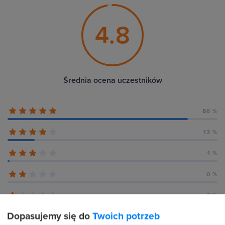
4.8
Średnia ocena uczestników
86 %
13 %
1 %
0 %
0 %
Dopasujemy się do
Twoich potrzeb