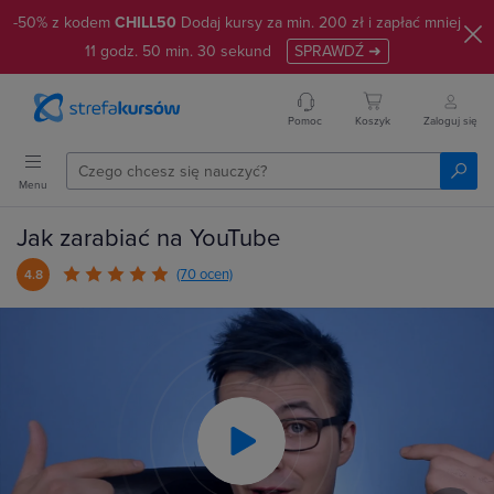
-50% z kodem
CHILL50
Dodaj kursy za min. 200 zł i zapłać mniej
11
godz.
50
min.
29
sekund
SPRAWDŹ ➜
Pomoc
Koszyk
Zaloguj się
Menu
Jak zarabiać na YouTube
(70 ocen)
4.8
Play
Video