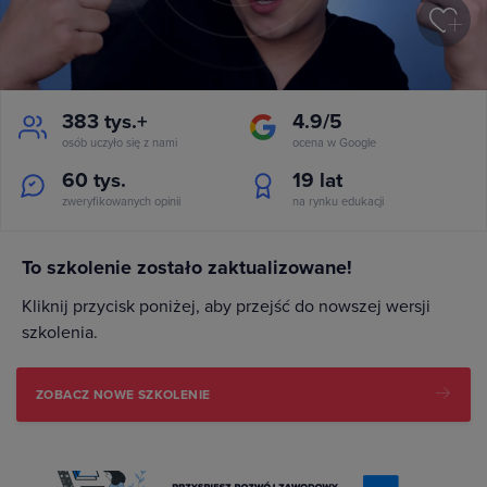
383 tys.+
4.9/5
osób uczyło się z nami
ocena w Google
60 tys.
19
lat
zweryfikowanych opinii
na rynku edukacji
To szkolenie zostało zaktualizowane!
Kliknij przycisk poniżej, aby przejść do nowszej wersji
szkolenia.
ZOBACZ NOWE SZKOLENIE