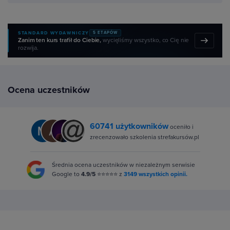
STANDARD WYDAWNICZY
5 ETAPÓW
Zanim ten kurs trafił do Ciebie,
wycięliśmy wszystko, co Cię nie
rozwija.
Ocena uczestników
60741 użytkowników
oceniło i
zrecenzowało szkolenia strefakursów.pl
Średnia ocena uczestników w niezależnym serwisie
Google to
4.9/5
⭐⭐⭐⭐⭐ z
3149 wszystkich opinii.