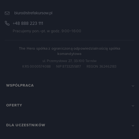
biuro@strefakursow.pl
+48 888 223 111
Pracujemy pon.–pt. w godz. 9:00–16:00
The Hero spółka z ograniczoną odpowiedzialnością spółka
komandytowa
ul. Przemysłowa 27, 33-100 Tarnów
KRS 0000574088
·
NIP 8733255817
·
REGON 362462183
WSPÓŁPRACA
OFERTY
DLA UCZESTNIKÓW