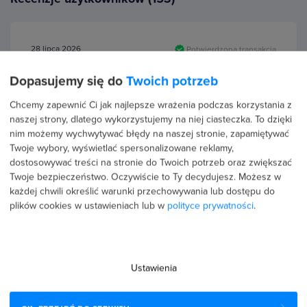
28 lipca 2026
Potwierdzona transakcja
Bernard Siczek
Dopasujemy się do
Twoich potrzeb
PROFIL PUBLICZNY
Chcemy zapewnić Ci jak najlepsze wrażenia podczas korzystania z
naszej strony, dlatego wykorzystujemy na niej ciasteczka. To dzięki
5.0
nim możemy wychwytywać błędy na naszej stronie, zapamiętywać
Kurs Adobe Premiere Pro CC – kurs montażu od podstaw
Twoje wybory, wyświetlać spersonalizowane reklamy,
okazał się świetną inwestycją w rozwój moich
dostosowywać treści na stronie do Twoich potrzeb oraz zwiększać
umiejętności. Mimo że wcześniej miałem już styczność z
Twoje bezpieczeństwo. Oczywiście to Ty decydujesz.
Możesz w
montażem, kurs…
Czytaj więcej
każdej chwili określić warunki przechowywania lub dostępu do
plików cookies w ustawieniach lub w
polityce prywatności
.
23 kwietnia 2026
Potwierdzona transakcja
Ustawienia
Dawid Mielnik