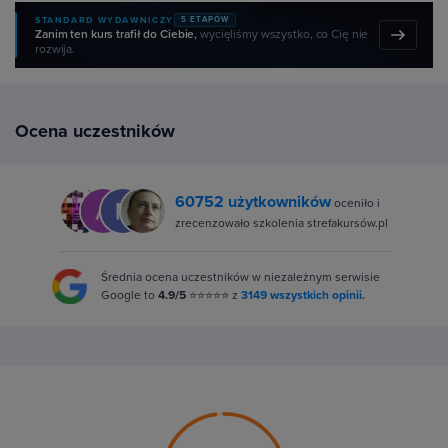
STANDARD WYDAWNICZY
5 ETAPÓW
Zanim ten kurs trafił do Ciebie,
wycięliśmy wszystko, co Cię nie
rozwija.
Ocena uczestników
60752 użytkowników
oceniło i
zrecenzowało szkolenia strefakursów.pl
Średnia ocena uczestników w niezależnym serwisie
Google to
4.9/5
⭐⭐⭐⭐⭐ z
3149 wszystkich opinii.