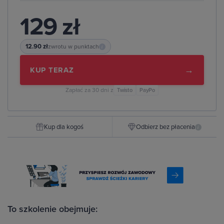
129 zł
12.90 zł
zwrotu w punktach
i
→
KUP TERAZ
Zapłać za 30 dni z
Twisto
PayPo
Kup dla kogoś
Odbierz bez płacenia
i
To szkolenie obejmuje: