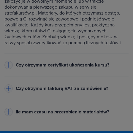
założyć je w dowolnym momencie lub w trakcie
dokonywania pierwszego zakupu w serwisie
strefakursów.pl. Materiały, do których otrzymasz dostęp,
pozwolą Ci rozwinąć się zawodowo i podnieść swoje
kwalifikacje. Każdy kurs przepełniony jest praktyczną
wiedzą, która ułatwi Ci osiągnięcie wymarzonych
życiowych celów. Zdobytą wiedzę i postępy możesz w
łatwy sposób zweryfikować za pomocą licznych testów i
ćwiczeń dołączonych do każdego kursu.
Czy otrzymam certyfikat ukończenia kursu?
Do każdego ukończonego przez Ciebie kursu wystawiamy
imienny certyfikat w formacie PDF - będzie on dostępny na
Czy otrzymam fakturę VAT za zamówienie?
Twoim koncie w zakładce Certyfikaty. Warunkiem jego
otrzymania jest zaliczenie testów dołączonych do kursu
Tak, do każdego zamówienia wystawiamy fakturę VAT
oraz obejrzenie wszystkich lekcji. Na certyfikacie znajduje
(23%) lub paragon
- w zależności od danych podanych przy
się Twoje imię oraz nazwisko, nazwa ukończonego kursu,
Ile mam czasu na przerobienie materiałów?
zakupie. Pobierzesz ją z zakładki Historia zamówień na
data wystawienia i unikalny numer certyfikatu. Certyfikat
swoim koncie. Powiadomimy Cię mailowo, gdy dokument
możesz wydrukować lub opublikować w Internecie za
Tyle, ile potrzebujesz! Uczysz się we własnym tempie - bez
będzie gotowy.
pośrednictwem specjalnego odnośnika np. na LinkedIn lub
presji i bez abonamentu. Płacisz raz i zachowujesz dostęp
Potrzebujesz proformy?
Zaznacz pole "Chcę otrzymać
innych portalach społecznościowych, jak również dołączyć