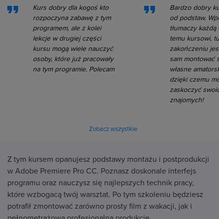
Kurs dobry dla kogoś kto
Bardzo dobry k
rozpoczyna zabawę z tym
od podstaw. Wp
programem, ale z kolei
tłumaczy każdą 
lekcje w drugiej części
temu kursowi, t
kursu mogą wiele nauczyć
zakończeniu jes
osoby, które już pracowały
sam montować 
na tym programie. Polecam
własne amatorski
dzięki czemu m
zaskoczyć swoi
znajomych!
Zobacz wszystkie
Z tym kursem opanujesz podstawy montażu i postprodukcji
w Adobe Premiere Pro CC. Poznasz doskonale interfejs
programu oraz nauczysz się najlepszych technik pracy,
które wzbogacą twój warsztat. Po tym szkoleniu będziesz
potrafił zmontować zarówno prosty film z wakacji, jak i
pełnometrażową profesjonalną produkcję.