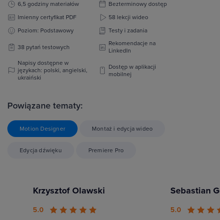
6,5 godziny materiałów
Bezterminowy dostęp
Imienny certyfikat PDF
58 lekcji wideo
Poziom: Podstawowy
Testy i zadania
Rekomendacje na
38 pytań testowych
LinkedIn
Napisy dostępne w
Dostęp w aplikacji
językach: polski, angielski,
mobilnej
ukraiński
Powiązane tematy:
Motion Designer
Montaż i edycja wideo
Edycja dźwięku
Premiere Pro
Krzysztof Olawski
Sebastian G
5.0
5.0