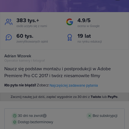
383 tys.+
4.9/5
osób uczyło się z nami
ocena w Google
60 tys.
19
lat
zweryfikowanych opinii
na rynku edukacji
Adrian Wzorek
Operator kamery i fotograf
Naucz się podstaw montażu i postprodukcji w Adobe
Premiere Pro CC 2017 i twórz niesamowite filmy
Kto pyta nie błądzi!
Zobacz
Najczęściej zadawane pytania
Zacznij naukę już dziś, zapłać wygodnie za 30 dni z
Twisto
lub
PayPo
.
30 dni na zwrot
Bez subskrypcji
i
Dostęp bezterminowy