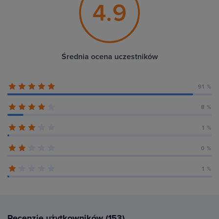
4.9
Średnia ocena uczestników
91 %
8 %
1 %
0 %
1 %
Recenzje użytkowników (153)