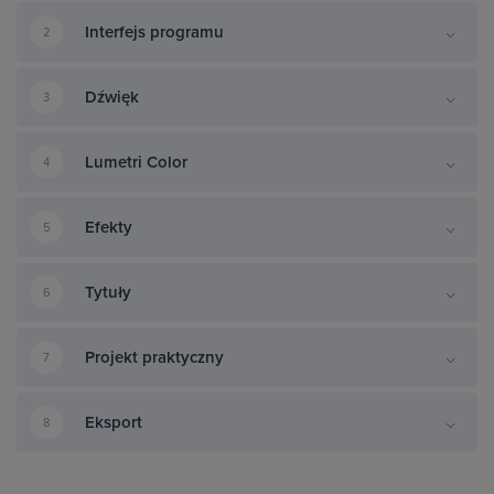
Interfejs programu
2
Dźwięk
3
Lumetri Color
4
Efekty
5
Tytuły
6
Projekt praktyczny
7
Eksport
8