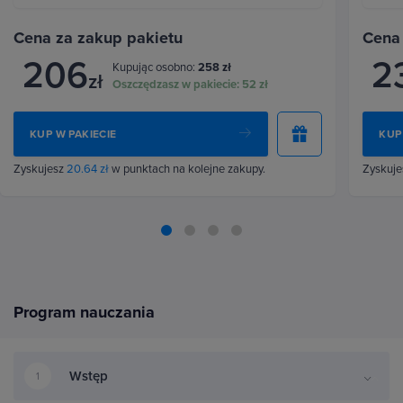
Cena za zakup pakietu
Cena
206
2
Kupując osobno:
258 zł
zł
Oszczędzasz w pakiecie:
52 zł
KUP W PAKIECIE
KUP
Zyskujesz
20.64 zł
w punktach na kolejne zakupy.
Zyskuj
Program nauczania
Wstęp
1