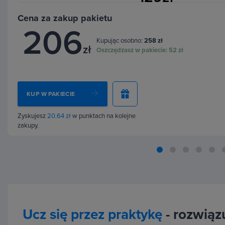
Cena za zakup pakietu
206
Kupując osobno:
258 zł
zł
Oszczędzasz w pakiecie:
52 zł
KUP W PAKIECIE
Zyskujesz
20.64 zł
w punktach na kolejne
zakupy.
Ucz się przez praktykę
- rozwiązu