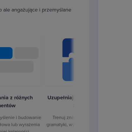
eo ale angażujące i przemyślane
uczowych elementów chińskiej
zdań przykładowych nauczysz się
wanie zrozumiałych i poprawnych
 poznasz zasady tworzenia dużych
sz się słownictwa i wyrażeń
nia z różnych
Uzupełniaj brakujące słowa w
P
mentów
zdaniach
yślenie i budowanie
Trenuj znajomość słownictwa i
słowa lub wyrażenia
gramatyki, wypełniając puste pola w
iej kolejności.
zdaniach.