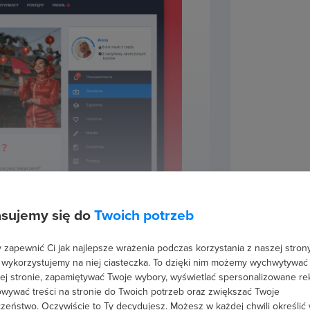
sujemy się do
Twoich potrzeb
zapewnić Ci jak najlepsze wrażenia podczas korzystania z naszej strony
 wykorzystujemy na niej ciasteczka. To dzięki nim możemy wychwytywać
ej stronie, zapamiętywać Twoje wybory, wyświetlać spersonalizowane re
ińskiego online?
wywać treści na stronie do Twoich potrzeb oraz zwiększać Twoje
zeństwo. Oczywiście to Ty decydujesz.
Możesz w każdej chwili określić