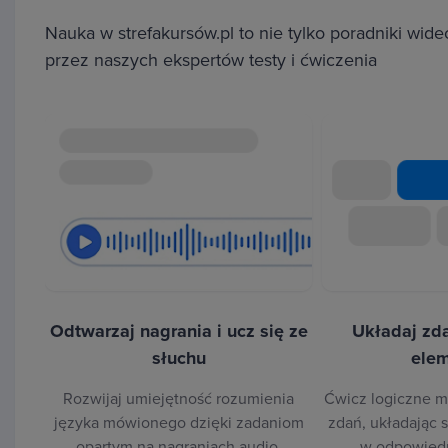
Nauka w strefakursów.pl to nie tylko poradniki wid
Partykuły i klasyfikatory
przez naszych ekspertów testy i ćwiczenia
Na początku kursu zdobędziesz wiedzę na temat
kl
gramatyki - partykuł i klasyfikatorów
. Na podstawie 
prawidłowo ich używać, co znacząco ułatwi Ci budo
wypowiedzi w języku chińskim. W kolejnych lekcjach
liczb, określania liczb w przybliżeniu, a także nauczy
związanych z określaniem lokalizacji i kierunku.
Odtwarzaj nagrania i ucz się ze
Układaj zda
słuchu
ele
Rozwijaj umiejętność rozumienia
Ćwicz logiczne m
języka mówionego dzięki zadaniom
zdań, układając 
opartym na nagraniach audio.
w odpowiedn