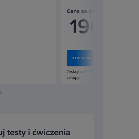
Cena za zakup pakietu
190
Kupując osobno
zł
Oszczędzasz w 
KUP W PAKIECIE
Zyskujesz
19.04 zł
w punktach na kolejne
zakupy.
j testy i ćwiczenia