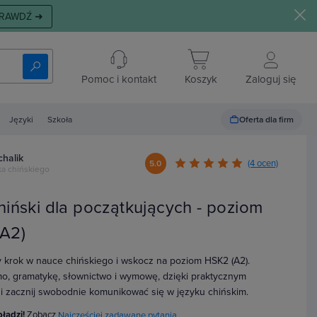
RAWDŹ ➜
Pomoc i kontakt
Koszyk
Zaloguj się
Oferta dla firm
Języki
Szkoła
chalik
(4 ocen)
5.0
ka chińskiego
hiński dla początkujących - poziom
A2)
y krok w nauce chińskiego i wskocz na poziom HSK2 (A2).
o, gramatykę, słownictwo i wymowę, dzięki praktycznym
i zacznij swobodnie komunikować się w języku chińskim.
błądzi!
Zobacz
Najczęściej zadawane pytania