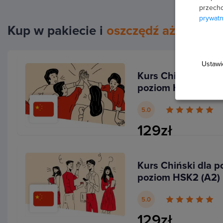
przecho
Bo to maksymalnie praktyczna i efektywna forma nauki
prywatn
wkuwania słówek i reguł gramatycznych, które pewnie
Kup w pakiecie i
oszczędź aż 20%
efektywną nauką z książek lub szkołą językową. Będą
lekcje wideo oraz masa różnorodnych zadań.
Ustawi
Kurs Chiński dla p
Tempo nauki bez problemu dostosujesz do siebie, a 
poziom HSK1 (A1)
problemu wracać w dowolnym momencie, bo do kurs
ramach kurs otrzymasz też dostęp do materiałów do
5.0
między innymi
listę słownictwa na poziomie HSK2 w
129zł
transkrypcją
.
Kurs Chiński dla p
Wybierając naukę online, oszczędzasz czas i pieniąd
poziom HSK2 (A2)
otrzymujesz aż 5h praktycznych lekcji wideo +
570 r
rozwiązania
. To świetna alternatywa dla szkół język
5.0
nauki to wydatek rzędu 1000 zł, a także dla zajęć z 
129zł
zaczynają się od 100 zł za godzinę.