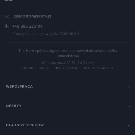
biuro@strefakursow.pl
+48 888 223 111
Pracujemy pon.–pt. w godz. 9:00–16:00
The Hero spółka z ograniczoną odpowiedzialnością spółka
komandytowa
ul. Przemysłowa 27, 33-100 Tarnów
KRS 0000574088
·
NIP 8733255817
·
REGON 362462183
WSPÓŁPRACA
OFERTY
DLA UCZESTNIKÓW