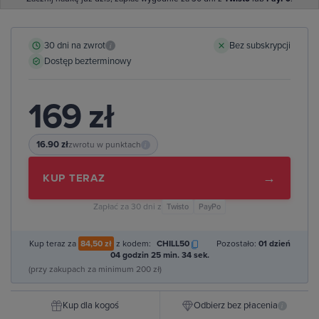
30 dni na zwrot
Bez subskrypcji
i
Dostęp bezterminowy
169 zł
16.90 zł
zwrotu w punktach
i
→
KUP TERAZ
Zapłać za 30 dni z
Twisto
PayPo
Kup teraz za
84,50 zł
z kodem:
CHILL50
Pozostało:
01 dzień
04 godzin 25 min. 33 sek.
(przy zakupach za minimum 200 zł)
Kup dla kogoś
Odbierz bez płacenia
i