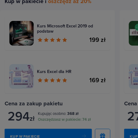
Kup w pakiecie i
oszczędź aż 20%
Kurs Microsoft Excel 2019 od
podstaw
199 zł
Kurs Excel dla HR
169 zł
Cena za zakup pakietu
Cena
294
2
Kupując osobno:
368 zł
zł
Oszczędzasz w pakiecie:
74 zł
KUP W PAKIECIE
KUP