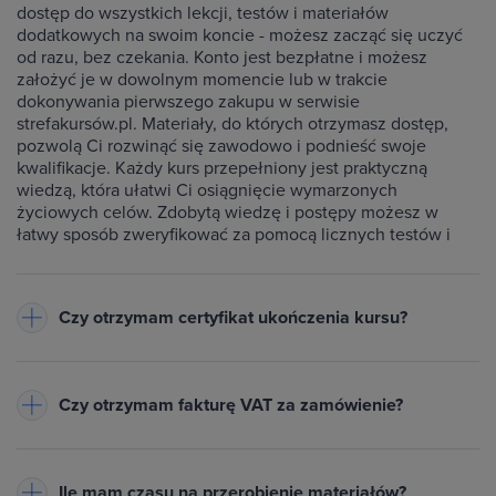
dostęp do wszystkich lekcji, testów i materiałów
dodatkowych na swoim koncie - możesz zacząć się uczyć
od razu, bez czekania. Konto jest bezpłatne i możesz
założyć je w dowolnym momencie lub w trakcie
dokonywania pierwszego zakupu w serwisie
strefakursów.pl. Materiały, do których otrzymasz dostęp,
pozwolą Ci rozwinąć się zawodowo i podnieść swoje
kwalifikacje. Każdy kurs przepełniony jest praktyczną
wiedzą, która ułatwi Ci osiągnięcie wymarzonych
życiowych celów. Zdobytą wiedzę i postępy możesz w
łatwy sposób zweryfikować za pomocą licznych testów i
ćwiczeń dołączonych do każdego kursu.
Czy otrzymam certyfikat ukończenia kursu?
Do każdego ukończonego przez Ciebie kursu wystawiamy
imienny certyfikat w formacie PDF - będzie on dostępny na
Czy otrzymam fakturę VAT za zamówienie?
Twoim koncie w zakładce Certyfikaty. Warunkiem jego
otrzymania jest zaliczenie testów dołączonych do kursu
Tak, do każdego zamówienia wystawiamy fakturę VAT
oraz obejrzenie wszystkich lekcji. Na certyfikacie znajduje
(23%) lub paragon
- w zależności od danych podanych przy
się Twoje imię oraz nazwisko, nazwa ukończonego kursu,
Ile mam czasu na przerobienie materiałów?