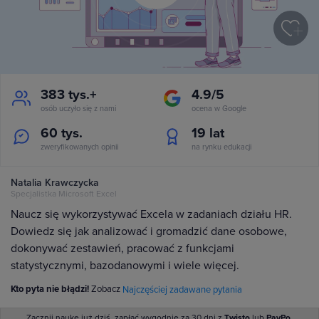
383 tys.+
4.9/5
osób uczyło się z nami
ocena w Google
60 tys.
19
lat
zweryfikowanych opinii
na rynku edukacji
Natalia Krawczycka
Specjalistka Microsoft Excel
Naucz się wykorzystywać Excela w zadaniach działu HR.
Dowiedz się jak analizować i gromadzić dane osobowe,
dokonywać zestawień, pracować z funkcjami
statystycznymi, bazodanowymi i wiele więcej.
Kto pyta nie błądzi!
Zobacz
Najczęściej zadawane pytania
Zacznij naukę już dziś, zapłać wygodnie za 30 dni z
Twisto
lub
PayPo
.