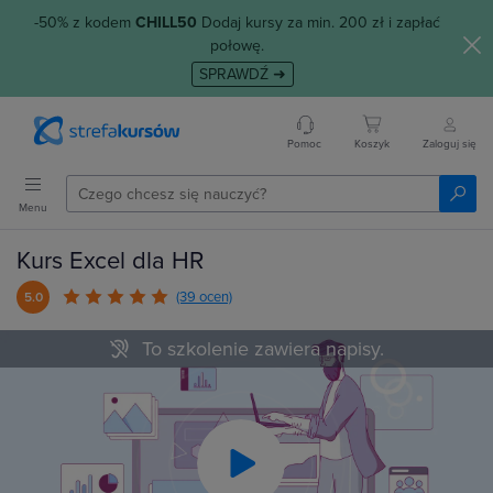
-50% z kodem
CHILL50
Dodaj kursy za min. 200 zł i zapłać
połowę.
SPRAWDŹ ➜
Pomoc
Koszyk
Zaloguj się
Menu
Kurs Excel dla HR
(39 ocen)
5.0
To szkolenie zawiera napisy.
Play
Video