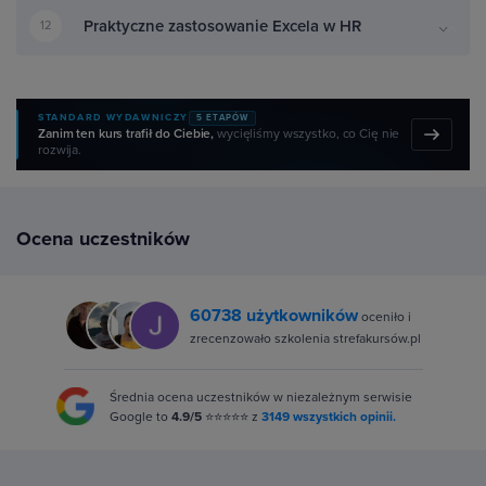
Praktyczne zastosowanie Excela w HR
12
STANDARD WYDAWNICZY
5 ETAPÓW
Zanim ten kurs trafił do Ciebie,
wycięliśmy wszystko, co Cię nie
rozwija.
Ocena uczestników
60738 użytkowników
oceniło i
zrecenzowało szkolenia strefakursów.pl
Średnia ocena uczestników w niezależnym serwisie
Google to
4.9/5
⭐⭐⭐⭐⭐ z
3149 wszystkich opinii.