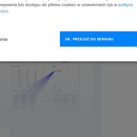
ch, wyróżniać najważniejsze
wywania lub dostępu do plików cookies w ustawieniach lub w
polityce
orzyć wykresy i wizualizacje.
ości
.
 z tabelami przestawnymi,
dzięki makrom i wiele więcej.
enia
OK, PRZEJDŹ DO SERWISU