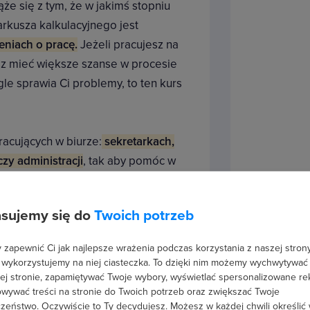
e się z tym, że w jakimś stopniu
rkusza kalkulacyjnego jest
niach o pracę.
Jeżeli pracujesz na
esz mieć większe szanse w procesie
gle sprawia Ci problemy, to ten kurs
racujących w biurze:
sekretarkach,
zy administracji
, tak aby pomóc w
rakcie poznasz wszystkie
nie zarządzać danymi, unikać
sujemy się do
Twoich potrzeb
cy. Prowadzenie obliczeń, analiz,
adnym wyzwaniem.
zapewnić Ci jak najlepsze wrażenia podczas korzystania z naszej strony
 wykorzystujemy na niej ciasteczka. To dzięki nim możemy wychwytywać
mentów tego
programu biurowego
.
ej stronie, zapamiętywać Twoje wybory, wyświetlać spersonalizowane re
wywać treści na stronie do Twoich potrzeb oraz zwiększać Twoje
ą fundamentem skutecznej pracy w
zeństwo. Oczywiście to Ty decydujesz.
Możesz w każdej chwili określić