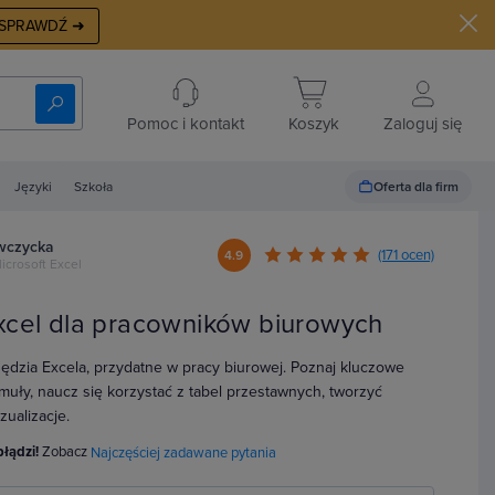
SPRAWDŹ ➜
Pomoc i kontakt
Koszyk
Zaloguj się
Oferta dla firm
Języki
Szkoła
awczycka
(171 ocen)
4.9
icrosoft Excel
xcel dla pracowników biurowych
ędzia Excela, przydatne w pracy biurowej. Poznaj kluczowe
rmuły, naucz się korzystać z tabel przestawnych, tworzyć
zualizacje.
błądzi!
Zobacz
Najczęściej zadawane pytania