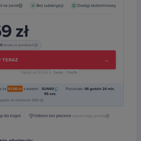
ni na zwrot
Bez subskrypcji
Dostęp bezterminowy
i
9 zł
zł
zwrotu w punktach
i
→
 TERAZ
Zapłać za 30 dni z
Twisto
PayPo
z za
67,60 zł
z kodem:
SUN60
Pozostało:
06 godzin 24 min.
54 sek.
kupach za minimum 300 zł)
p dla kogoś
Odbierz bez płacenia
wymieniając punkty
i
nie obejmuje: