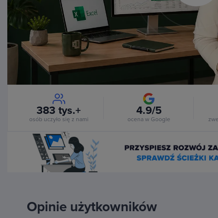
Vi
383 tys.+
4.9/5
osób uczyło się z nami
ocena w Google
zwe
Opinie użytkowników