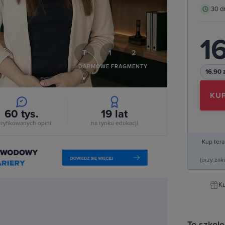
30 d
deo
16
T
1
2
DARMOWE FRAGMENTY
16.90 
KUP
60 tys.
19
lat
ryfikowanych opinii
na rynku edukacji
Kup tera
(przy za
Ku
To szkole