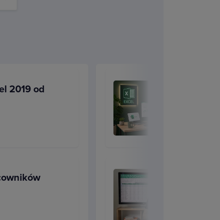
lenia nauczysz się podsumowywać
el 2019 od
jących.
Dowiesz się również jak
YSZUKAJ.PIONOWO. Oprócz nich
kategorii data i godzina. Ich
dycję danych, a w efekcie pozwoli
ominiemy również takich zagadnień
a formuł i wielu innych, których
acowników