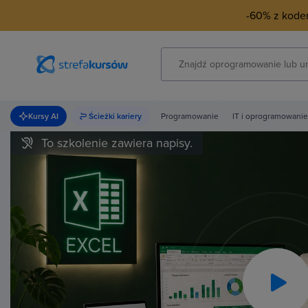
-60% z kod
Kursy AI
Ścieżki kariery
Programowanie
IT i oprogramowanie
To szkolenie zawiera napisy.
Pla