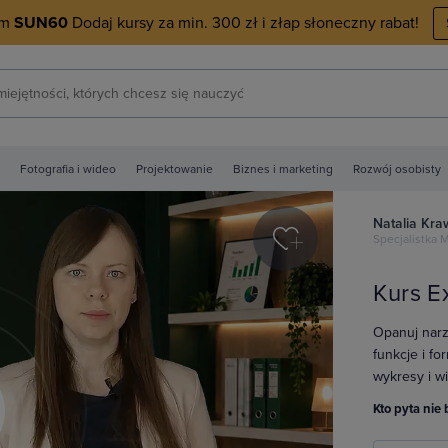
em
SUN60
Dodaj kursy za min. 300 zł i złap słoneczny rabat!
Fotografia i wideo
Projektowanie
Biznes i marketing
Rozwój osobisty
Natalia Kr
Specjalistka M
Kurs E
Opanuj narz
funkcje i fo
wykresy i wi
Kto pyta nie 
y