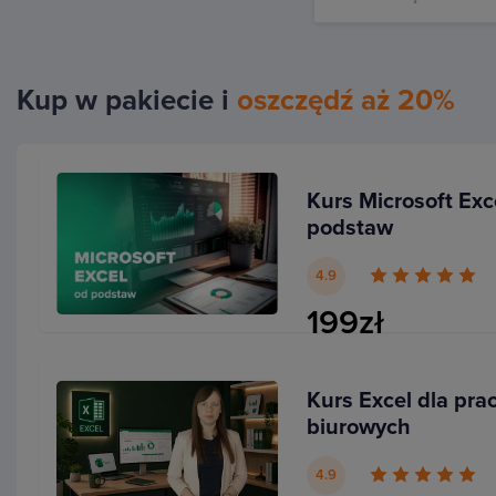
Kup w pakiecie i
oszczędź aż 20%
Funkcje i formuły
To często podstawa pracy w biurze. W trakcie szko
Kurs Microsoft Exc
wartości z użyciem
funkcji podsumowujących i zlicza
podstaw
wyszukiwać ważne informacji z wykorzystaniem W
poznasz także ważne funkcje tekstowe oraz funkcje z 
4.9
zastosowanie w codziennej pracy ograniczy ręczną e
199zł
Ci zaoszczędzić masę czasu i uniknąć błędów. Nie p
jak blokowanie komórek, korzystanie z grupy inspekcj
być może jeszcze nie wykorzystujesz.
Kurs Excel dla pr
biurowych
4.9