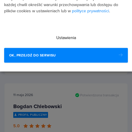
każdej chwili określić warunki przechowywania lub dostępu do
plików cookies w ustawieniach lub w
polityce prywatności
.
28 czerwca 2026
Potwierdzona transakcja
Piotr Woźny
Ustawienia
PROFIL PUBLICZNY
5.0
OK, PRZEJDŹ DO SERWISU
Polecam
11 maja 2026
Potwierdzona transakcja
Bogdan Chlebowski
PROFIL PUBLICZNY
5.0