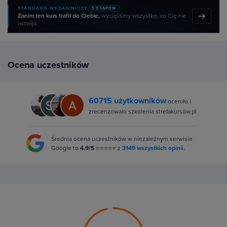
STANDARD WYDAWNICZY
5 ETAPÓW
Zanim ten kurs trafił do Ciebie,
wycięliśmy wszystko, co Cię nie
rozwija.
Ocena uczestników
60715 użytkowników
oceniło i
zrecenzowało szkolenia strefakursów.pl
Średnia ocena uczestników w niezależnym serwisie
Google to
4.9/5
⭐⭐⭐⭐⭐ z
3149 wszystkich opinii.