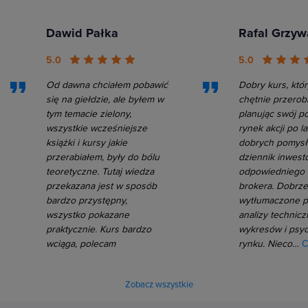
Dawid Pałka
Rafal Grzyw
5.0
5.0
Od dawna chciałem pobawić
Dobry kurs, któr
się na giełdzie, ale byłem w
chętnie przerob
tym temacie zielony,
planując swój p
wszystkie wcześniejsze
rynek akcji po l
książki i kursy jakie
dobrych pomysł
przerabiałem, były do bólu
dziennik inwesto
teoretyczne. Tutaj wiedza
odpowiedniego
przekazana jest w sposób
brokera. Dobrze
bardzo przystępny,
wytłumaczone 
wszystko pokazane
analizy technicz
praktycznie. Kurs bardzo
wykresów i psyc
wciąga, polecam
rynku. Nieco…
C
Zobacz wszystkie