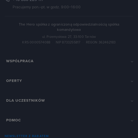
Pracujemy pon.–pt. w godz. 9:00–16:00
The Hero spółka z ograniczoną odpowiedzialnością spółka
komandytowa
ul. Przemysłowa 27, 33-100 Tarnów
KRS 0000574088
·
NIP 8733255817
·
REGON 362462183
WSPÓŁPRACA
OFERTY
DLA UCZESTNIKÓW
POMOC
NEWSLETTER Z RABATEM