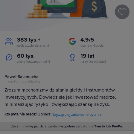
383 tys.+
4.9/5
osób uczyło się z nami
ocena w Google
60 tys.
19
lat
zweryfikowanych opinii
na rynku edukacji
Paweł Salamucha
Inwestor indywidualny
Zrozum mechanizmy działania giełdy i instrumentów
inwestycyjnych. Dowiedz się jak inwestować mądrze,
minimalizując ryzyko i zwiększając szansę na zysk.
Kto pyta nie błądzi!
Zobacz
Najczęściej zadawane pytania
Zacznij naukę już dziś, zapłać wygodnie za 30 dni z
Twisto
lub
PayPo
.