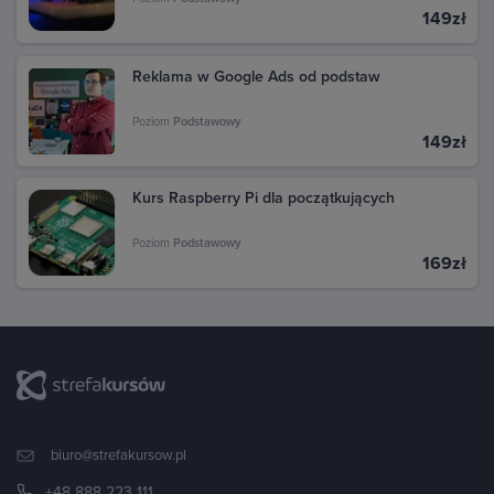
149zł
Reklama w Google Ads od podstaw
Poziom
Podstawowy
149zł
Kurs Raspberry Pi dla początkujących
Poziom
Podstawowy
169zł
biuro@strefakursow.pl
+48 888 223 111