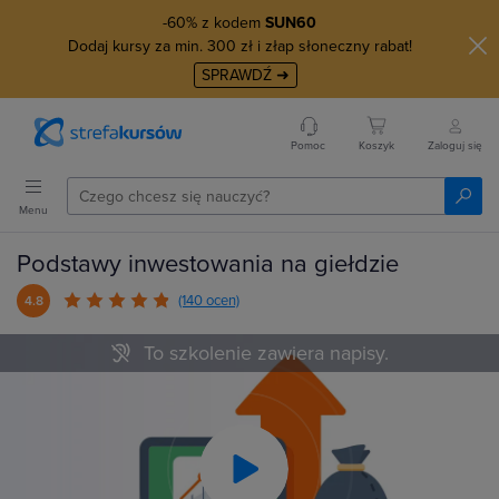
-60% z kodem
SUN60
Dodaj kursy za min. 300 zł i złap słoneczny rabat!
SPRAWDŹ ➜
Pomoc
Koszyk
Zaloguj się
Menu
Podstawy inwestowania na giełdzie
(140 ocen)
4.8
To szkolenie zawiera napisy.
Play
Video