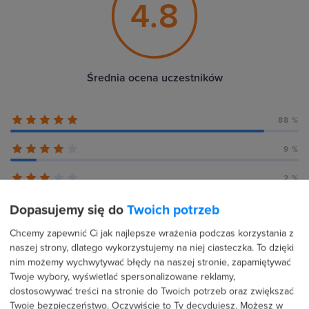
4.8
Średnia ocena uczestników
88 %
9 %
2 %
Dopasujemy się do
Twoich potrzeb
1 %
Chcemy zapewnić Ci jak najlepsze wrażenia podczas korzystania z
1 %
naszej strony, dlatego wykorzystujemy na niej ciasteczka. To dzięki
nim możemy wychwytywać błędy na naszej stronie, zapamiętywać
Twoje wybory, wyświetlać spersonalizowane reklamy,
dostosowywać treści na stronie do Twoich potrzeb oraz zwiększać
Recenzje użytkowników (140)
Twoje bezpieczeństwo. Oczywiście to Ty decydujesz.
Możesz w