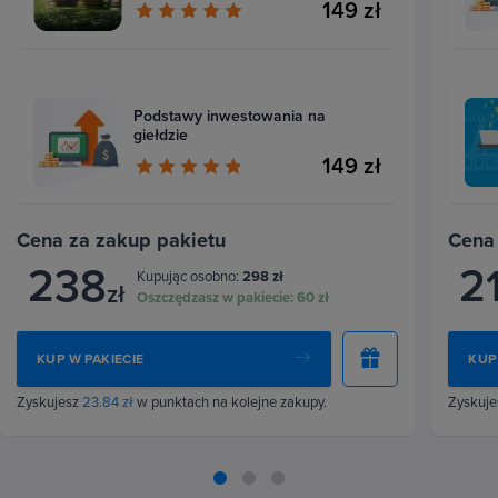
149 zł
Podstawy inwestowania na
giełdzie
149 zł
Cena za zakup pakietu
Cena
238
2
Kupując osobno:
298 zł
zł
Oszczędzasz w pakiecie:
60 zł
KUP W PAKIECIE
KUP
Zyskujesz
23.84 zł
w punktach na kolejne zakupy.
Zyskuj