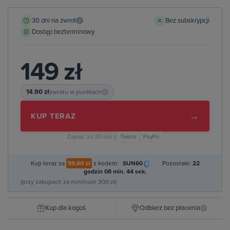
30 dni na zwrot
Bez subskrypcji
i
Dostęp bezterminowy
149 zł
14.90 zł
zwrotu w punktach
i
→
KUP TERAZ
Zapłać za 30 dni z
Twisto
PayPo
Kup teraz za
59,60 zł
z kodem:
SUN60
Pozostało:
22
godzin 08 min. 43 sek.
(przy zakupach za minimum 300 zł)
Kup dla kogoś
Odbierz bez płacenia
i