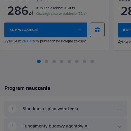
286
2
Kupując osobno:
358 zł
zł
Oszczędzasz w pakiecie:
72 zł
KUP W PAKIECIE
KUP
Zyskujesz
28.64 zł
w punktach na kolejne zakupy.
Zyskuj
Program nauczania
Start kursu i plan wdrożenia
1
Fundamenty budowy agentów AI
2