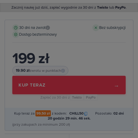
Zacznij naukę już dziś, zapłać wygodnie za 30 dni z
Twisto
lub
PayPo
.
30 dni na zwrot
Bez subskrypcji
i
Dostęp bezterminowy
199 zł
19.90 zł
zwrotu w punktach
i
→
KUP TERAZ
Zapłać za 30 dni z
Twisto
PayPo
Kup teraz za
99,50 zł
z kodem:
CHILL50
Pozostało:
02 dni
20 godzin 29 min. 45 sek.
(przy zakupach za minimum 200 zł)