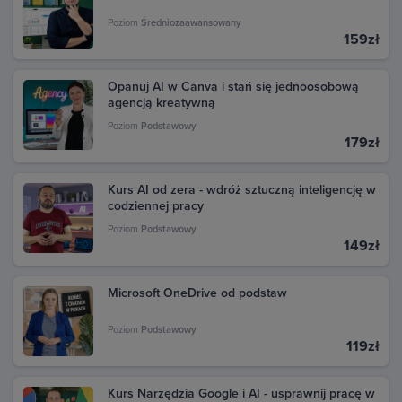
Poziom
Średniozaawansowany
159zł
Opanuj AI w Canva i stań się jednoosobową
agencją kreatywną
Poziom
Podstawowy
179zł
Kurs AI od zera - wdróż sztuczną inteligencję w
codziennej pracy
Poziom
Podstawowy
149zł
Microsoft OneDrive od podstaw
Poziom
Podstawowy
119zł
Kurs Narzędzia Google i AI - usprawnij pracę w