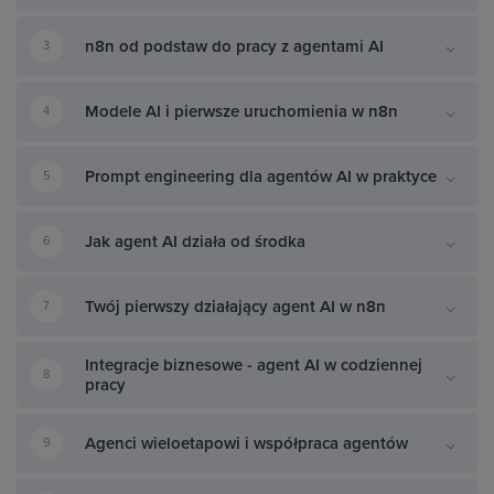
n8n od podstaw do pracy z agentami AI
3
Modele AI i pierwsze uruchomienia w n8n
4
Prompt engineering dla agentów AI w praktyce
5
Jak agent AI działa od środka
6
Twój pierwszy działający agent AI w n8n
7
Integracje biznesowe - agent AI w codziennej
8
pracy
Agenci wieloetapowi i współpraca agentów
9