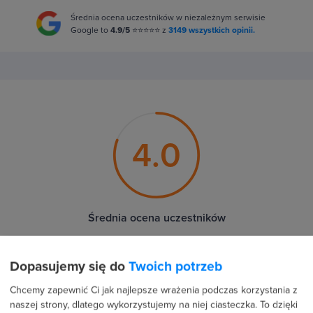
Średnia ocena uczestników w niezależnym serwisie
Google to
4.9/5
⭐⭐⭐⭐⭐ z
3149 wszystkich opinii.
4.0
Średnia ocena uczestników
33 %
Dopasujemy się do
Twoich potrzeb
Chcemy zapewnić Ci jak najlepsze wrażenia podczas korzystania z
33 %
naszej strony, dlatego wykorzystujemy na niej ciasteczka. To dzięki