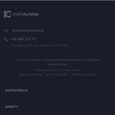
biuro@strefakursow.pl
+48 888 223 111
Pracujemy pon.–pt. w godz. 9:00–16:00
The Hero spółka z ograniczoną odpowiedzialnością spółka
komandytowa
ul. Przemysłowa 27, 33-100 Tarnów
KRS 0000574088
·
NIP 8733255817
·
REGON 362462183
WSPÓŁPRACA
OFERTY