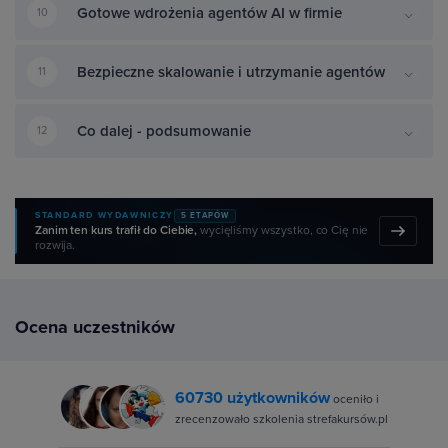
Gotowe wdrożenia agentów AI w firmie
10
Bezpieczne skalowanie i utrzymanie agentów
11
Co dalej - podsumowanie
12
STANDARD WYDAWNICZY
5 ETAPÓW
Zanim ten kurs trafił do Ciebie,
wycięliśmy wszystko, co Cię nie
rozwija.
Ocena uczestników
60730 użytkowników
oceniło i
zrecenzowało szkolenia strefakursów.pl