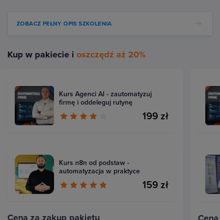
ZOBACZ PEŁNY OPIS SZKOLENIA
Kup w pakiecie i
oszczędź aż 20%
Kurs Agenci AI - zautomatyzuj
firmę i oddeleguj rutynę
199 zł
Kurs n8n od podstaw -
automatyzacja w praktyce
159 zł
Cena za zakup pakietu
Cena