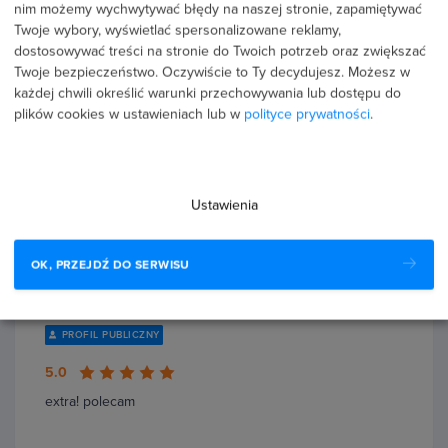
nim możemy wychwytywać błędy na naszej stronie, zapamiętywać
33 %
Twoje wybory, wyświetlać spersonalizowane reklamy,
dostosowywać treści na stronie do Twoich potrzeb oraz zwiększać
0 %
Twoje bezpieczeństwo. Oczywiście to Ty decydujesz.
Możesz w
każdej chwili określić warunki przechowywania lub dostępu do
0 %
plików cookies w ustawieniach lub w
polityce prywatności
.
Recenzje użytkowników (3)
Ustawienia
OK, PRZEJDŹ DO SERWISU
1 lipca 2026
Potwierdzona transakcja
Marta Kolasa
PROFIL PUBLICZNY
5.0
extra! polecam