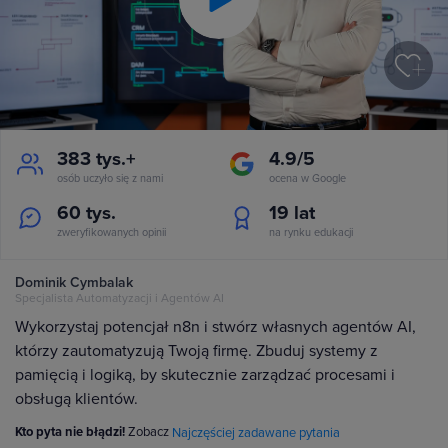
Play
Video
383 tys.+
4.9/5
osób uczyło się z nami
ocena w Google
60 tys.
19
lat
zweryfikowanych opinii
na rynku edukacji
Dominik Cymbalak
Specjalista Automatyzacji i Agentów AI
Wykorzystaj potencjał n8n i stwórz własnych agentów AI,
którzy zautomatyzują Twoją firmę. Zbuduj systemy z
pamięcią i logiką, by skutecznie zarządzać procesami i
obsługą klientów.
Kto pyta nie błądzi!
Zobacz
Najczęściej zadawane pytania