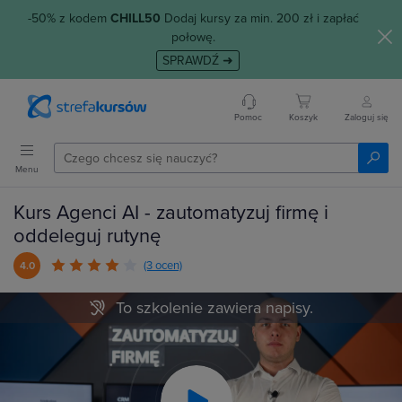
-50% z kodem
CHILL50
Dodaj kursy za min. 200 zł i zapłać
połowę.
SPRAWDŹ ➜
Pomoc
Koszyk
Zaloguj się
Menu
Kurs Agenci AI - zautomatyzuj firmę i
oddeleguj rutynę
(3 ocen)
4.0
To szkolenie zawiera napisy.