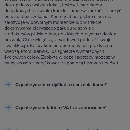
dostęp do wszystkich lekcji, testów i materiałów
dodatkowych na swoim koncie - możesz zacząć się uczyć
od razu, bez czekania. Konto jest bezpłatne i możesz
założyć je w dowolnym momencie lub w trakcie
dokonywania pierwszego zakupu w serwisie
strefakursów.pl. Materiały, do których otrzymasz dostęp,
pozwolą Ci rozwinąć się zawodowo i podnieść swoje
kwalifikacje. Każdy kurs przepełniony jest praktyczną
wiedzą, która ułatwi Ci osiągnięcie wymarzonych
życiowych celów. Zdobytą wiedzę i postępy możesz w
łatwy sposób zweryfikować za pomocą licznych testów i
ćwiczeń dołączonych do każdego kursu.
Czy otrzymam certyfikat ukończenia kursu?
Do każdego ukończonego przez Ciebie kursu wystawiamy
imienny certyfikat w formacie PDF - będzie on dostępny na
Czy otrzymam fakturę VAT za zamówienie?
Twoim koncie w zakładce Certyfikaty. Warunkiem jego
otrzymania jest zaliczenie testów dołączonych do kursu
Tak, do każdego zamówienia wystawiamy fakturę VAT
oraz obejrzenie wszystkich lekcji. Na certyfikacie znajduje
(23%) lub paragon
- w zależności od danych podanych przy
się Twoje imię oraz nazwisko, nazwa ukończonego kursu,