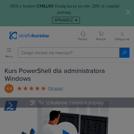
-50% z kodem
CHILL50
Dodaj kursy za min. 200 zł i zapłać
połowę.
SPRAWDŹ ➜
Pomoc
Koszyk
Zaloguj się
Menu
Kurs PowerShell dla administratora
Windows
(74 ocen)
4.9
To szkolenie zawiera napisy.