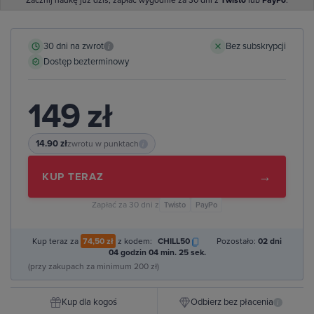
Zacznij naukę już dziś, zapłać wygodnie za 30 dni z
Twisto
lub
PayPo
.
30 dni na zwrot
Bez subskrypcji
i
Dostęp bezterminowy
149 zł
14.90 zł
zwrotu w punktach
i
→
KUP TERAZ
Zapłać za 30 dni z
Twisto
PayPo
Kup teraz za
74,50 zł
z kodem:
CHILL50
Pozostało:
02 dni
04 godzin 04 min. 24 sek.
(przy zakupach za minimum 200 zł)
Kup dla kogoś
Odbierz bez płacenia
i