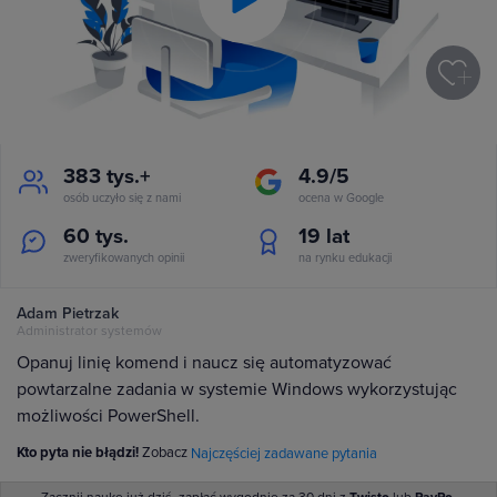
Play
Video
383 tys.+
4.9/5
osób uczyło się z nami
ocena w Google
60 tys.
19
lat
zweryfikowanych opinii
na rynku edukacji
Adam Pietrzak
Administrator systemów
Opanuj linię komend i naucz się automatyzować
powtarzalne zadania w systemie Windows wykorzystując
możliwości PowerShell.
Kto pyta nie błądzi!
Zobacz
Najczęściej zadawane pytania