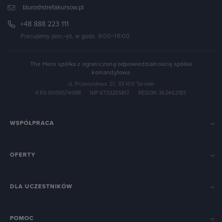
biuro@strefakursow.pl
+48 888 223 111
Pracujemy pon.–pt. w godz. 9:00–16:00
The Hero spółka z ograniczoną odpowiedzialnością spółka
komandytowa
ul. Przemysłowa 27, 33-100 Tarnów
KRS 0000574088
·
NIP 8733255817
·
REGON 362462183
WSPÓŁPRACA
OFERTY
DLA UCZESTNIKÓW
POMOC