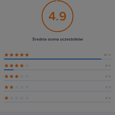
4.9
Średnia ocena uczestników
91 %
9 %
0 %
0 %
0 %