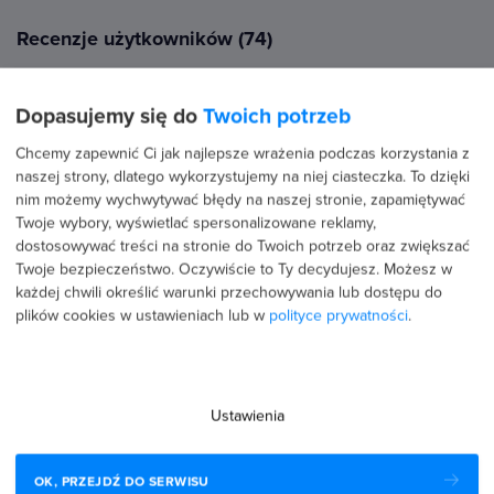
Recenzje użytkowników (74)
Dopasujemy się do
Twoich potrzeb
21 kwietnia 2026
Potwierdzona transakcja
Chcemy zapewnić Ci jak najlepsze wrażenia podczas korzystania z
Dawid Mielnik
naszej strony, dlatego wykorzystujemy na niej ciasteczka. To dzięki
PROFIL PUBLICZNY
nim możemy wychwytywać błędy na naszej stronie, zapamiętywać
Twoje wybory, wyświetlać spersonalizowane reklamy,
5.0
dostosowywać treści na stronie do Twoich potrzeb oraz zwiększać
Kurs PowerShell to dobry punkt wyjścia dla każdego, kto
Twoje bezpieczeństwo. Oczywiście to Ty decydujesz.
Możesz w
chce zgłębić potężne możliwości skryptowania i
każdej chwili określić warunki przechowywania lub dostępu do
automatyzacji w systemach Windows. Kurs przeprowadza
plików cookies w ustawieniach lub w
polityce prywatności
.
przez podstawy i…
Czytaj więcej
Ustawienia
20 kwietnia 2026
Potwierdzona transakcja
OK, PRZEJDŹ DO SERWISU