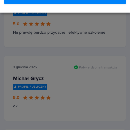
Paweł Staszewski
PROFIL PUBLICZNY
5.0
Na prawdę bardzo przydatne i efektywne szkolenie
3 grudnia 2025
Potwierdzona transakcja
Michał Grycz
PROFIL PUBLICZNY
5.0
ok