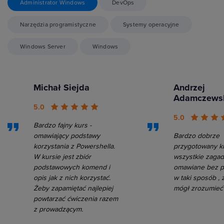
Administrator Windows
DevOps
Narzędzia programistyczne
Systemy operacyjne
Windows Server
Windows
Michał Siejda
Andrzej
Adamczews
5.0
5.0
Bardzo fajny kurs -
omawiający podstawy
Bardzo dobrze
korzystania z Powershella.
przygotowany ku
W kursie jest zbiór
wszystkie zagad
podstawowych komend i
omawiane bez p
opis jak z nich korzystać.
w taki sposób ,
Żeby zapamiętać najlepiej
mógł zrozumieć 
powtarzać ćwiczenia razem
z prowadzącym.