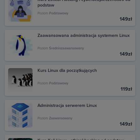
podstaw
Poziom
Podstawowy
149zł
Zaawansowana administracja systemem Linux
Poziom
Średniozaawansowany
149zł
Kurs Linux dla początkujących
Poziom
Podstawowy
119zł
Administracja serwerem Linux
Poziom
Zaawansowany
149zł