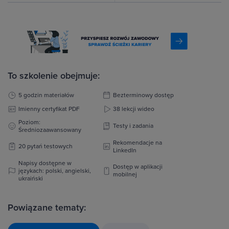
To szkolenie obejmuje:
5 godzin materiałów
Bezterminowy dostęp
Imienny certyfikat PDF
38 lekcji wideo
Poziom:
Testy i zadania
Średniozaawansowany
Rekomendacje na
20 pytań testowych
LinkedIn
Napisy dostępne w
Dostęp w aplikacji
językach: polski, angielski,
mobilnej
ukraiński
Powiązane tematy: