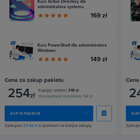
Kurs Active Directory dla
administratora systemu
169 zł
Kurs PowerShell dla administratora
Windows
149 zł
Cena za zakup pakietu
Cena
254
2
Kupując osobno:
318 zł
zł
Oszczędzasz w pakiecie:
64 zł
KUP W PAKIECIE
KUP
Zyskujesz
25.44 zł
w punktach na kolejne zakupy.
Zyskuj