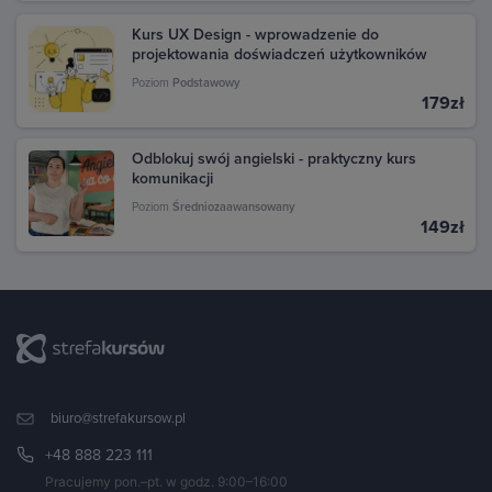
Kurs UX Design - wprowadzenie do
projektowania doświadczeń użytkowników
Poziom
Podstawowy
179zł
Odblokuj swój angielski - praktyczny kurs
komunikacji
Poziom
Średniozaawansowany
149zł
biuro@strefakursow.pl
+48 888 223 111
Pracujemy pon.–pt. w godz. 9:00–16:00