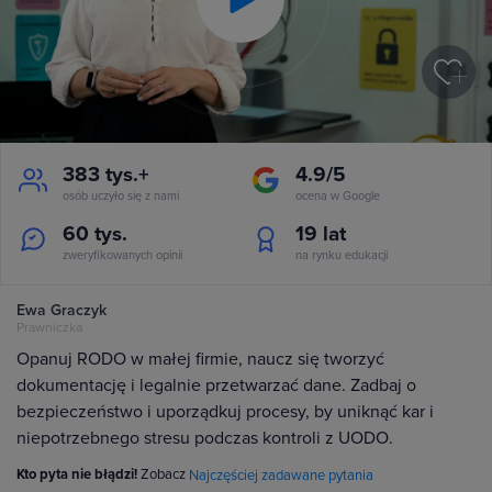
Play
Video
383 tys.+
4.9/5
osób uczyło się z nami
ocena w Google
60 tys.
19
lat
zweryfikowanych opinii
na rynku edukacji
Ewa Graczyk
Prawniczka
Opanuj RODO w małej firmie, naucz się tworzyć
dokumentację i legalnie przetwarzać dane. Zadbaj o
bezpieczeństwo i uporządkuj procesy, by uniknąć kar i
niepotrzebnego stresu podczas kontroli z UODO.
Kto pyta nie błądzi!
Zobacz
Najczęściej zadawane pytania