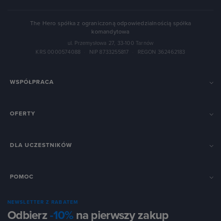
The Hero spółka z ograniczoną odpowiedzialnością spółka
komandytowa
ul. Przemysłowa 27, 33-100 Tarnów
KRS 0000574088
·
NIP 8733255817
·
REGON 362462183
WSPÓŁPRACA
OFERTY
DLA UCZESTNIKÓW
POMOC
NEWSLETTER Z RABATEM
Odbierz
-10%
na pierwszy zakup