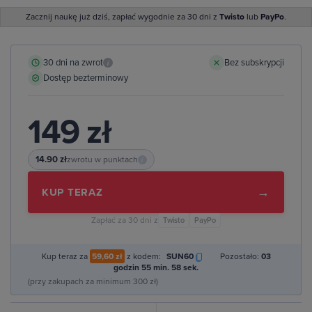
Zacznij naukę już dziś, zapłać wygodnie za 30 dni z
Twisto
lub
PayPo
.
30 dni na zwrot
Bez subskrypcji
i
Dostęp bezterminowy
149 zł
14.90 zł
zwrotu w punktach
i
→
KUP TERAZ
Zapłać za 30 dni z
Twisto
PayPo
Kup teraz za
59,60 zł
z kodem:
SUN60
Pozostało:
03
godzin 55 min. 57 sek.
(przy zakupach za minimum 300 zł)