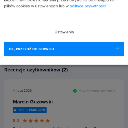
każdej chwili określić warunki przechowywania lub dostępu do
0 %
plików cookies w ustawieniach lub w
polityce prywatności
.
0 %
0 %
Ustawienia
0 %
OK, PRZEJDŹ DO SERWISU
Recenzje użytkowników (2)
4 lipca 2026
Potwierdzona transakcja
Marcin Guzowski
PROFIL PUBLICZNY
5.0