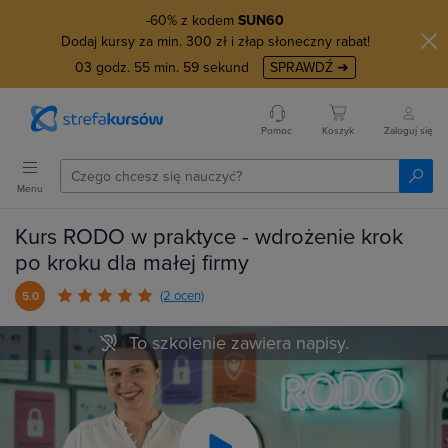
-60% z kodem
SUN60
Dodaj kursy za min. 300 zł i złap słoneczny rabat!
03
godz.
55
min.
58
sekund
SPRAWDŹ ➜
Pomoc
Koszyk
Zaloguj się
Menu
Kurs RODO w praktyce - wdrożenie krok
po kroku dla małej firmy
(2 ocen)
5.0
To szkolenie zawiera napisy.