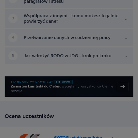
paragrafów i stresu
Współpraca z innymi - komu możesz legalnie
3
powierzyć dane?
Przetwarzanie danych w codziennej pracy
4
Jak wdrożyć RODO w JDG - krok po kroku
5
STANDARD WYDAWNICZY
5 ETAPÓW
Zanim ten kurs trafił do Ciebie,
wycięliśmy wszystko, co Cię nie
rozwija.
Ocena uczestników
60728 użytkowników