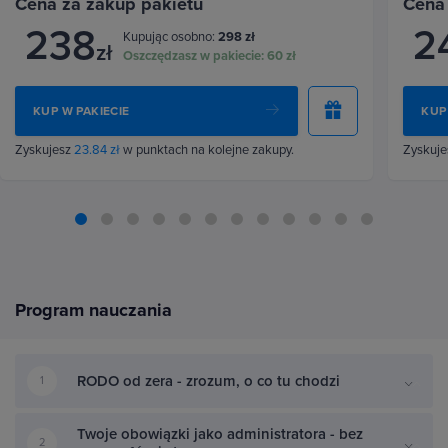
Cena za zakup pakietu
Cena
238
2
Kupując osobno:
298 zł
zł
Oszczędzasz w pakiecie:
60 zł
KUP W PAKIECIE
KUP
Zyskujesz
23.84 zł
w punktach na kolejne zakupy.
Zyskuj
Program nauczania
RODO od zera - zrozum, o co tu chodzi
1
Twoje obowiązki jako administratora - bez
2