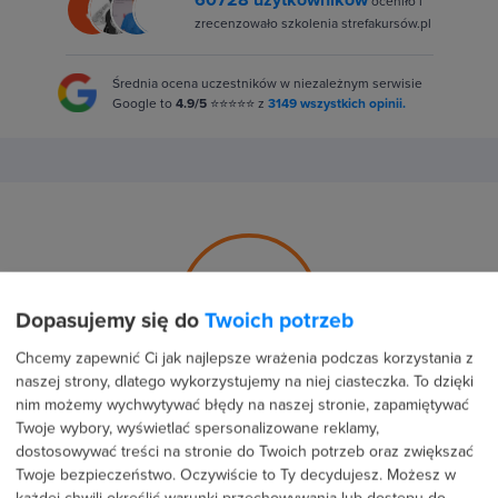
oceniło i
zrecenzowało szkolenia strefakursów.pl
Średnia ocena uczestników w niezależnym serwisie
Google to
4.9/5
⭐⭐⭐⭐⭐ z
3149 wszystkich opinii.
5.0
Dopasujemy się do
Twoich potrzeb
Chcemy zapewnić Ci jak najlepsze wrażenia podczas korzystania z
naszej strony, dlatego wykorzystujemy na niej ciasteczka. To dzięki
Średnia ocena uczestników
nim możemy wychwytywać błędy na naszej stronie, zapamiętywać
Twoje wybory, wyświetlać spersonalizowane reklamy,
dostosowywać treści na stronie do Twoich potrzeb oraz zwiększać
100 %
Twoje bezpieczeństwo. Oczywiście to Ty decydujesz.
Możesz w