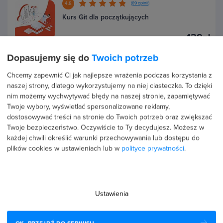
4.8
(89 opinii)
Kurs Git dla początkujących
129zł
Poziom:
Podstawowy
Dopasujemy się do
Twoich potrzeb
4.8
(67 opinii)
Chcemy zapewnić Ci jak najlepsze wrażenia podczas korzystania z
Kurs Microsoft Azure od podstaw
naszej strony, dlatego wykorzystujemy na niej ciasteczka. To dzięki
149zł
nim możemy wychwytywać błędy na naszej stronie, zapamiętywać
Poziom:
Podstawowy
Twoje wybory, wyświetlać spersonalizowane reklamy,
dostosowywać treści na stronie do Twoich potrzeb oraz zwiększać
4.8
(52 opinii)
Twoje bezpieczeństwo. Oczywiście to Ty decydujesz.
Możesz w
Kurs PostgreSQL - administracja bazami
każdej chwili określić warunki przechowywania lub dostępu do
danych
plików cookies w ustawieniach lub w
polityce prywatności
.
149zł
Poziom:
Średniozaawansowany
4.7
(115 opinii)
Ustawienia
Kurs Python - zaawansowany
149zł
Poziom:
Zaawansowany