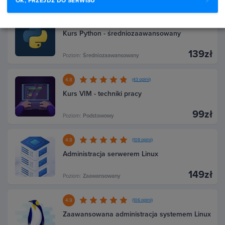
OK, PRZEJDŹ DO SERWISU
4.4
(110 opinii)
Kurs Python - średniozaawansowany
139zł
Poziom:
Średniozaawansowany
4.8
(43 opinii)
Kurs VIM - techniki pracy
99zł
Poziom:
Podstawowy
4.8
(108 opinii)
Administracja serwerem Linux
149zł
Poziom:
Zaawansowany
4.9
(106 opinii)
Zaawansowana administracja systemem Linux