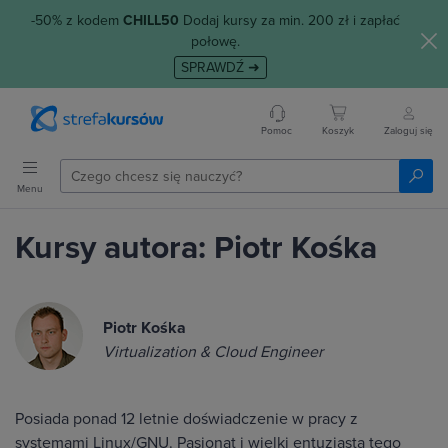
-50% z kodem
CHILL50
Dodaj kursy za min. 200 zł i zapłać
połowę.
SPRAWDŹ ➜
Pomoc
Koszyk
Zaloguj się
Menu
Kursy autora: Piotr Kośka
Piotr Kośka
Virtualization & Cloud Engineer
Posiada ponad 12 letnie doświadczenie w pracy z
systemami Linux/GNU. Pasjonat i wielki entuzjasta tego