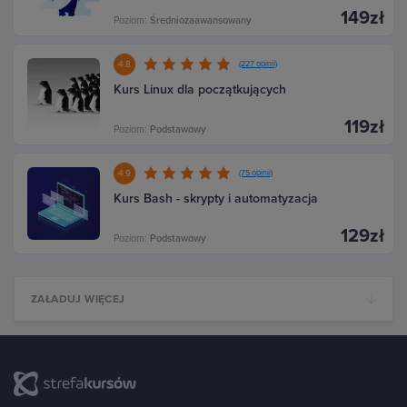
149zł
Poziom:
Średniozaawansowany
4.8
(227 opinii)
Kurs Linux dla początkujących
119zł
Poziom:
Podstawowy
4.9
(75 opinii)
Kurs Bash - skrypty i automatyzacja
129zł
Poziom:
Podstawowy
ZAŁADUJ WIĘCEJ