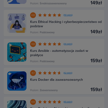
149zł
Poziom:
Średniozaawansowany
4.8
(151 opinii)
Kurs Ethical Hacking i cyberbezpieczeństwo od
podstaw
149zł
Poziom:
Podstawowy
4.8
(34 opinii)
Kurs Ansible - automatyzacja zadań w
praktyce
159zł
Poziom:
Podstawowy
4.7
(42 opinii)
Kurs Docker dla zaawansowanych
159zł
Poziom:
Zaawansowany
4.8
(45 opinii)