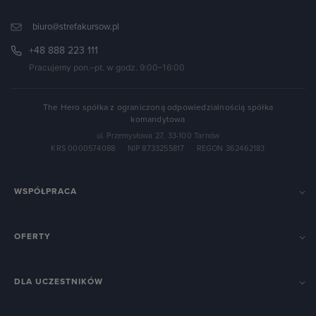
biuro@strefakursow.pl
+48 888 223 111
Pracujemy pon.–pt. w godz. 9:00–16:00
The Hero spółka z ograniczoną odpowiedzialnością spółka
komandytowa
ul. Przemysłowa 27, 33-100 Tarnów
KRS 0000574088
·
NIP 8733255817
·
REGON 362462183
WSPÓŁPRACA
OFERTY
DLA UCZESTNIKÓW