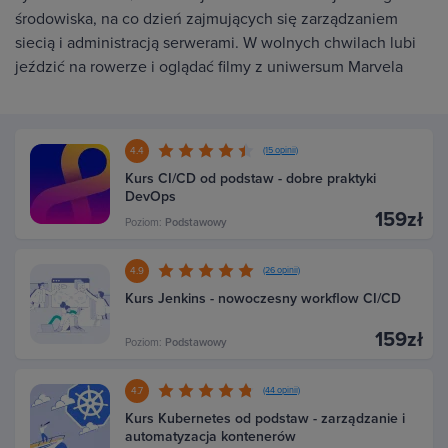
środowiska, na co dzień zajmujących się zarządzaniem
siecią i administracją serwerami. W wolnych chwilach lubi
jeździć na rowerze i oglądać filmy z uniwersum Marvela
4.4
(15 opinii)
Kurs CI/CD od podstaw - dobre praktyki
DevOps
159zł
Poziom:
Podstawowy
4.9
(26 opinii)
Kurs Jenkins - nowoczesny workflow CI/CD
159zł
Poziom:
Podstawowy
4.7
(44 opinii)
Kurs Kubernetes od podstaw - zarządzanie i
automatyzacja kontenerów