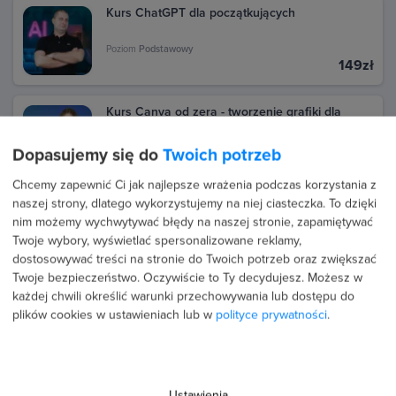
Kurs ChatGPT dla początkujących
Poziom
Podstawowy
149zł
Kurs Canva od zera - tworzenie grafiki dla
zielonych
Dopasujemy się do
Twoich potrzeb
Poziom
Podstawowy
159zł
Chcemy zapewnić Ci jak najlepsze wrażenia podczas korzystania z
naszej strony, dlatego wykorzystujemy na niej ciasteczka. To dzięki
Kurs CapCut z AI - rolki i shorty 10x szybciej
nim możemy wychwytywać błędy na naszej stronie, zapamiętywać
Twoje wybory, wyświetlać spersonalizowane reklamy,
Poziom
Podstawowy
dostosowywać treści na stronie do Twoich potrzeb oraz zwiększać
169zł
Twoje bezpieczeństwo. Oczywiście to Ty decydujesz.
Możesz w
każdej chwili określić warunki przechowywania lub dostępu do
Kurs Blender od podstaw - wprowadzenie do
plików cookies w ustawieniach lub w
polityce prywatności
.
modelowania 3D
Poziom
Podstawowy
159zł
Ustawienia