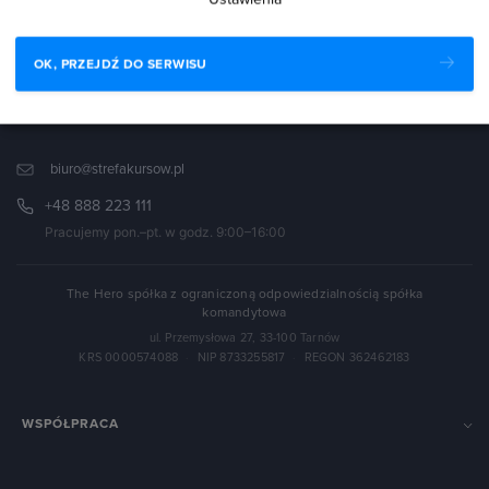
POKAŻ NAJCHĘTNIEJ WYBIERANE
OK, PRZEJDŹ DO SERWISU
biuro@strefakursow.pl
+48 888 223 111
Pracujemy pon.–pt. w godz. 9:00–16:00
The Hero spółka z ograniczoną odpowiedzialnością spółka
komandytowa
ul. Przemysłowa 27, 33-100 Tarnów
KRS 0000574088
·
NIP 8733255817
·
REGON 362462183
WSPÓŁPRACA