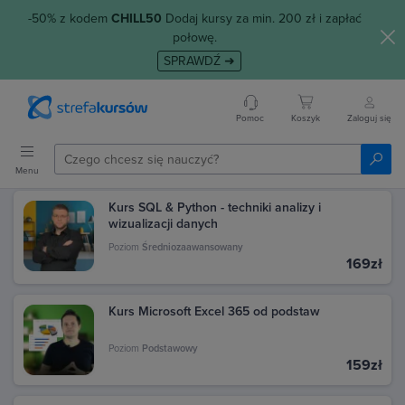
-50% z kodem
CHILL50
Dodaj kursy za min. 200 zł i zapłać
połowę.
SPRAWDŹ ➜
Pomoc
Koszyk
Zaloguj się
Menu
Kurs SQL & Python - techniki analizy i
wizualizacji danych
Poziom
Średniozaawansowany
169zł
Kurs Microsoft Excel 365 od podstaw
Poziom
Podstawowy
159zł