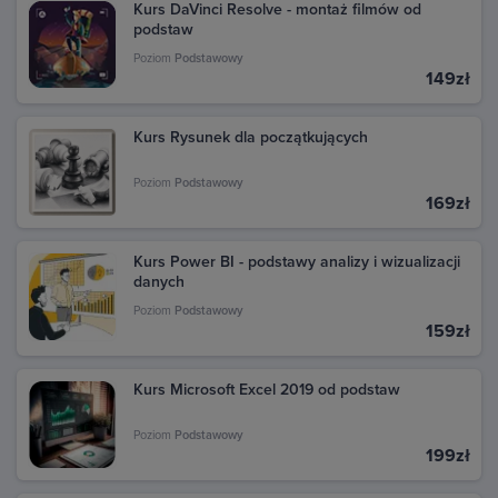
Kurs DaVinci Resolve - montaż filmów od
podstaw
Poziom
Podstawowy
149zł
Kurs Rysunek dla początkujących
Poziom
Podstawowy
169zł
Kurs Power BI - podstawy analizy i wizualizacji
danych
Poziom
Podstawowy
159zł
Kurs Microsoft Excel 2019 od podstaw
Poziom
Podstawowy
199zł