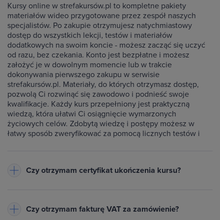
Kursy online w strefakursów.pl to kompletne pakiety
materiałów wideo przygotowane przez zespół naszych
specjalistów. Po zakupie otrzymujesz natychmiastowy
dostęp do wszystkich lekcji, testów i materiałów
dodatkowych na swoim koncie - możesz zacząć się uczyć
od razu, bez czekania. Konto jest bezpłatne i możesz
założyć je w dowolnym momencie lub w trakcie
dokonywania pierwszego zakupu w serwisie
strefakursów.pl. Materiały, do których otrzymasz dostęp,
pozwolą Ci rozwinąć się zawodowo i podnieść swoje
kwalifikacje. Każdy kurs przepełniony jest praktyczną
wiedzą, która ułatwi Ci osiągnięcie wymarzonych
życiowych celów. Zdobytą wiedzę i postępy możesz w
łatwy sposób zweryfikować za pomocą licznych testów i
ćwiczeń dołączonych do każdego kursu.
Czy otrzymam certyfikat ukończenia kursu?
Do każdego ukończonego przez Ciebie kursu wystawiamy
imienny certyfikat w formacie PDF - będzie on dostępny na
Czy otrzymam fakturę VAT za zamówienie?
Twoim koncie w zakładce Certyfikaty. Warunkiem jego