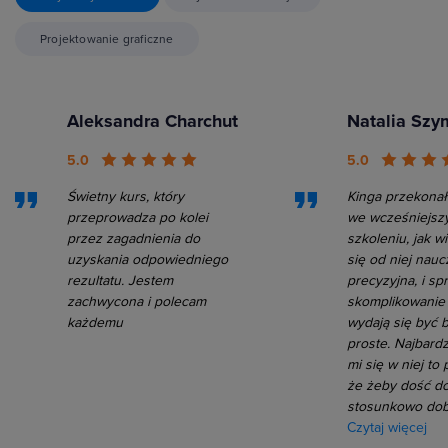
Projektowanie graficzne
Aleksandra Charchut
Natalia Sz
5.0
5.0
Świetny kurs, który
Kinga przekonał
przeprowadza po kolei
we wcześniejsz
przez zagadnienia do
szkoleniu, jak w
uzyskania odpowiedniego
się od niej nauc
rezultatu. Jestem
precyzyjna, i sp
zachwycona i polecam
skomplikowanie
każdemu
wydają się być 
proste. Najbard
mi się w niej to
że żeby dość d
stosunkowo do
Czytaj więcej