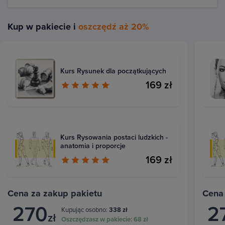
Kup w pakiecie i
oszczędź aż 20%
Kurs Rysunek dla początkujących
169 zł
Kurs Rysowania postaci ludzkich -
anatomia i proporcje
169 zł
Cena za zakup pakietu
Cena
270
2
Kupując osobno:
338 zł
zł
Oszczędzasz w pakiecie:
68 zł