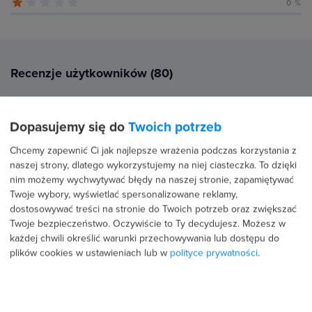
0 %
Recenzje użytkowników (80)
Dopasujemy się do
Twoich potrzeb
30 lipca 2026
Potwierdzona transakcja
Krzysztof G
Chcemy zapewnić Ci jak najlepsze wrażenia podczas korzystania z
naszej strony, dlatego wykorzystujemy na niej ciasteczka. To dzięki
PROFIL PUBLICZNY
nim możemy wychwytywać błędy na naszej stronie, zapamiętywać
Twoje wybory, wyświetlać spersonalizowane reklamy,
5.0
dostosowywać treści na stronie do Twoich potrzeb oraz zwiększać
Ten kurs zakupiłem z jedną myślą - w końcu nauczę się
Twoje bezpieczeństwo. Oczywiście to Ty decydujesz.
Możesz w
podstawowych zasad anatomii człowieka. Choć na
każdej chwili określić warunki przechowywania lub dostępu do
początku byłem nieco sceptyczny. Bałem się, że żaden
plików cookies w ustawieniach lub w
polityce prywatności
.
kurs nie pomoże mi…
Czytaj więcej