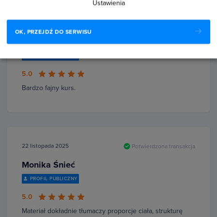
Ustawienia
25 lutego 2026
Potwierdzona transakcja
OK, PRZEJDŹ DO SERWISU
Aneta Oleksy
PROFIL PUBLICZNY
5.0
Bardzo fajny kurs.
22 listopada 2025
Potwierdzona transakcja
Monika Śnieć
PROFIL PUBLICZNY
5.0
Materiał dokładnie tłumaczy proporcje ciała, strukturę