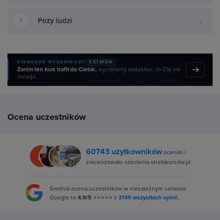
Pozy ludzi
4
STANDARD WYDAWNICZY
5 ETAPÓW
Zanim ten kurs trafił do Ciebie,
wycięliśmy wszystko, co Cię nie
rozwija.
Ocena uczestników
60743 użytkowników
oceniło i
zrecenzowało szkolenia strefakursów.pl
Średnia ocena uczestników w niezależnym serwisie
Google to
4.9/5
⭐⭐⭐⭐⭐ z
3149 wszystkich opinii.