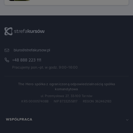
biuro@strefakursow.pl
+48 888 223 111
Pracujemy pon.–pt. w godz. 9:00–16:00
The Hero spółka z ograniczoną odpowiedzialnością spółka
komandytowa
ul. Przemysłowa 27, 33-100 Tarnów
KRS 0000574088
·
NIP 8733255817
·
REGON 362462183
WSPÓŁPRACA