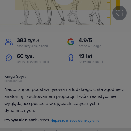
383 tys.+
4.9/5
osób uczyło się z nami
ocena w Google
60 tys.
19
lat
zweryfikowanych opinii
na rynku edukacji
Kinga Spyra
Ilustratorka
Naucz się od podstaw rysowania ludzkiego ciała zgodnie z
anatomią i zachowaniem proporcji. Twórz realistycznie
wyglądające postacie w ujęciach statycznych i
dynamicznych.
Kto pyta nie błądzi!
Zobacz
Najczęściej zadawane pytania