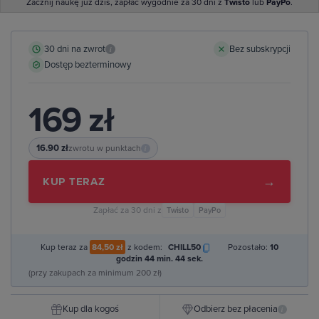
Zacznij naukę już dziś, zapłać wygodnie za 30 dni z
Twisto
lub
PayPo
.
30 dni na zwrot
Bez subskrypcji
i
Dostęp bezterminowy
169 zł
16.90 zł
zwrotu w punktach
i
→
KUP TERAZ
Zapłać za 30 dni z
Twisto
PayPo
Kup teraz za
84,50 zł
z kodem:
CHILL50
Pozostało:
10
godzin 44 min. 43 sek.
(przy zakupach za minimum 200 zł)
Kup dla kogoś
Odbierz bez płacenia
i