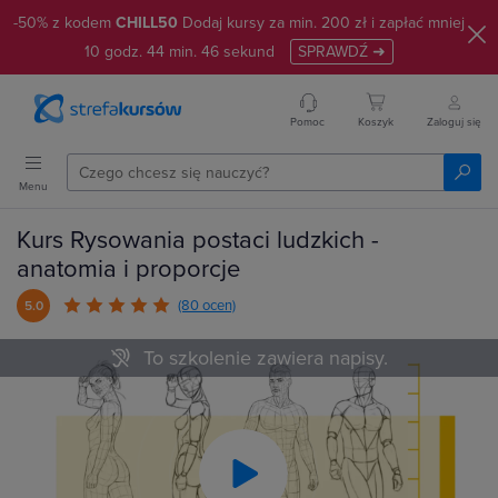
-50% z kodem
CHILL50
Dodaj kursy za min. 200 zł i zapłać mniej
10
godz.
44
min.
45
sekund
SPRAWDŹ ➜
Pomoc
Koszyk
Zaloguj się
Menu
Kurs Rysowania postaci ludzkich -
anatomia i proporcje
(80 ocen)
5.0
To szkolenie zawiera napisy.
Play
Video