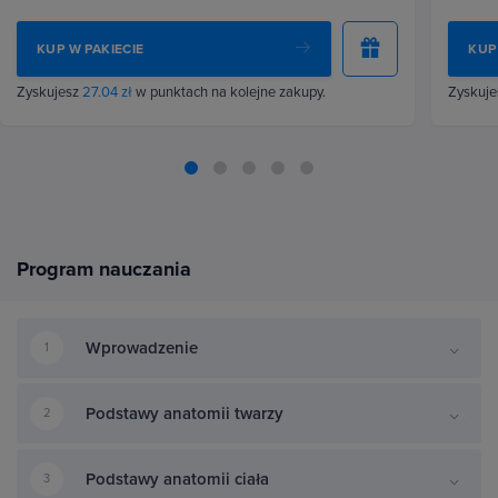
KUP W PAKIECIE
KUP
Zyskujesz
27.04 zł
w punktach na kolejne zakupy.
Zyskuj
Program nauczania
Wprowadzenie
1
Podstawy anatomii twarzy
2
Podstawy anatomii ciała
3