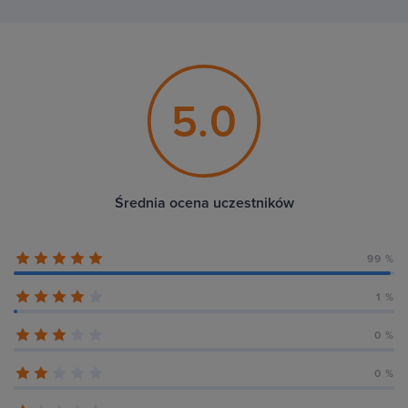
5.0
Średnia ocena uczestników
99 %
1 %
0 %
0 %