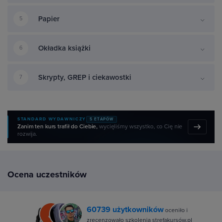
Papier
5
Okładka książki
6
Skrypty, GREP i ciekawostki
7
STANDARD WYDAWNICZY
5 ETAPÓW
Zanim ten kurs trafił do Ciebie,
wycięliśmy wszystko, co Cię nie
rozwija.
Ocena uczestników
60739 użytkowników
oceniło i
zrecenzowało szkolenia strefakursów.pl