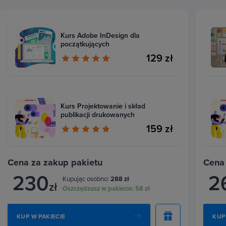
Kurs Adobe InDesign dla
początkujących
129 zł
Kurs Projektowanie i skład
publikacji drukowanych
159 zł
Cena za zakup pakietu
Cena
230
2
Kupując osobno:
288 zł
zł
Oszczędzasz w pakiecie:
58 zł
KUP W PAKIECIE
KUP