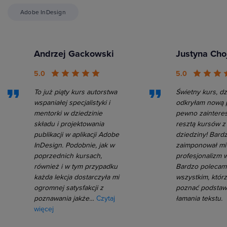
Adobe InDesign
Andrzej Gackowski
Justyna Cho
5.0
5.0
To już piąty kurs autorstwa
Świetny kurs, dz
wspaniałej specjalistyki i
odkryłam nową p
mentorki w dziedzinie
pewno zainteres
składu i projektowania
resztą kursów z 
publikacji w aplikacji Adobe
dziedziny! Bard
InDesign. Podobnie, jak w
zaimponował mi
poprzednich kursach,
profesjonalizm 
również i w tym przypadku
Bardzo polecam 
każda lekcja dostarczyła mi
wszystkim, któr
ogromnej satysfakcji z
poznać podstawy
poznawania jakże…
Czytaj
łamania tekstu.
więcej