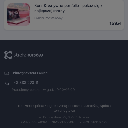
Kurs Kreatywne portfolio - pokaż się z
najlepszej strony
Poziom
Podstawowy
159zł
biuro@strefakursow.pl
+48 888 223 111
Pracujemy pon.–pt. w godz. 9:00–16:00
The Hero spółka z ograniczoną odpowiedzialnością spółka
komandytowa
ul. Przemysłowa 27, 33-100 Tarnów
KRS 0000574088
·
NIP 8733255817
·
REGON 362462183