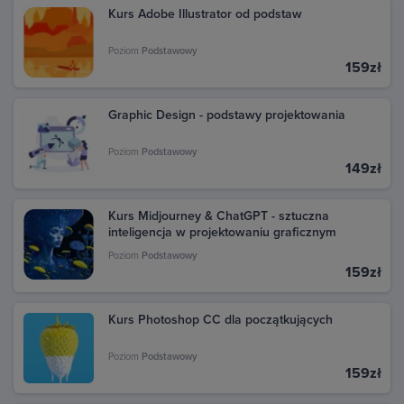
Kurs Adobe Illustrator od podstaw
się na swoje konto Google, z którego dokonano
zakupu. W sekcji Aktywność znajdziesz wszystkie
transakcje dokonane w Google Play. Kliknij daną
Poziom
Podstawowy
159zł
transakcję, aby zobaczyć szczegóły i pobrać fakturę.
Graphic Design - podstawy projektowania
Poziom
Podstawowy
149zł
Kurs Midjourney & ChatGPT - sztuczna
inteligencja w projektowaniu graficznym
Poziom
Podstawowy
159zł
Kurs Photoshop CC dla początkujących
Poziom
Podstawowy
159zł