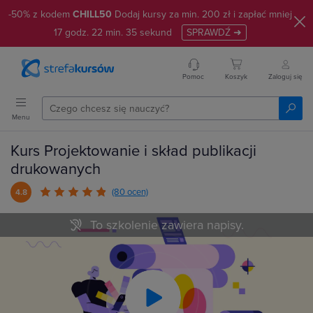
-50% z kodem
CHILL50
Dodaj kursy za min. 200 zł i zapłać mniej
17
godz.
22
min.
34
sekund
SPRAWDŹ ➜
Pomoc
Koszyk
Zaloguj się
Menu
Kurs Projektowanie i skład publikacji
drukowanych
(80 ocen)
4.8
To szkolenie zawiera napisy.
Play
Video