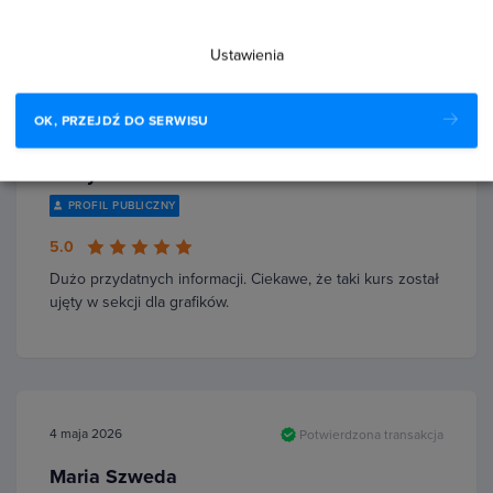
Ustawienia
OK, PRZEJDŹ DO SERWISU
27 czerwca 2026
Potwierdzona transakcja
Justyna Szczucka
PROFIL PUBLICZNY
5.0
Dużo przydatnych informacji. Ciekawe, że taki kurs został
ujęty w sekcji dla grafików.
4 maja 2026
Potwierdzona transakcja
Maria Szweda