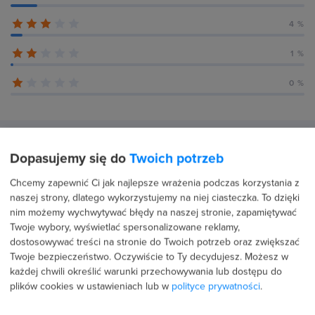
4 %
1 %
0 %
Recenzje użytkowników (80)
Dopasujemy się do
Twoich potrzeb
Chcemy zapewnić Ci jak najlepsze wrażenia podczas korzystania z
naszej strony, dlatego wykorzystujemy na niej ciasteczka. To dzięki
21 lipca 2026
Potwierdzona transakcja
nim możemy wychwytywać błędy na naszej stronie, zapamiętywać
Twoje wybory, wyświetlać spersonalizowane reklamy,
Dagmara Lipińska Sołowiej
dostosowywać treści na stronie do Twoich potrzeb oraz zwiększać
PROFIL PUBLICZNY
Twoje bezpieczeństwo. Oczywiście to Ty decydujesz.
Możesz w
każdej chwili określić warunki przechowywania lub dostępu do
5.0
plików cookies w ustawieniach lub w
polityce prywatności
.
Bardzo dobrze prowadzony, zrozumiale nawet dla laika.
Zdecydowanie najlepszy kurs w którym uczestniczyłam.