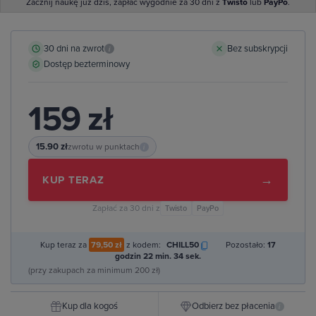
Zacznij naukę już dziś, zapłać wygodnie za 30 dni z
Twisto
lub
PayPo
.
30 dni na zwrot
Bez subskrypcji
i
Dostęp bezterminowy
159 zł
15.90 zł
zwrotu w punktach
i
→
KUP TERAZ
Zapłać za 30 dni z
Twisto
PayPo
Kup teraz za
79,50 zł
z kodem:
CHILL50
Pozostało:
17
godzin 22 min. 33 sek.
(przy zakupach za minimum 200 zł)
Kup dla kogoś
Odbierz bez płacenia
i