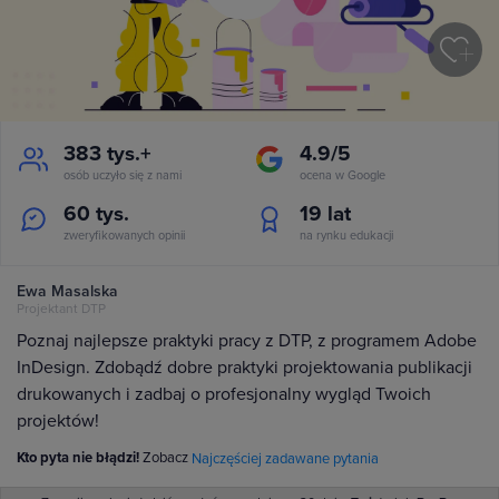
383 tys.+
4.9/5
osób uczyło się z nami
ocena w Google
60 tys.
19
lat
zweryfikowanych opinii
na rynku edukacji
Ewa Masalska
Projektant DTP
Poznaj najlepsze praktyki pracy z DTP, z programem Adobe
InDesign. Zdobądź dobre praktyki projektowania publikacji
drukowanych i zadbaj o profesjonalny wygląd Twoich
projektów!
Kto pyta nie błądzi!
Zobacz
Najczęściej zadawane pytania