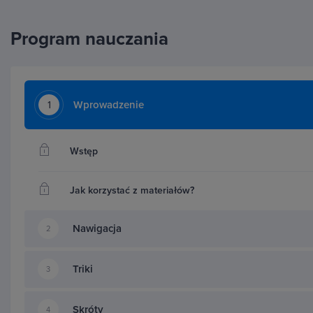
usprawn
Grupowa
Program nauczania
zmianom 
pozwala
operacji
czy Code
1
Wprowadzenie
tworzen
kodem d
Wstęp
kursu po
kolory,
Jak korzystać z materiałów?
pracować
Nawigacja
2
Triki
3
Szybsza praca dzięki
Skróty
4