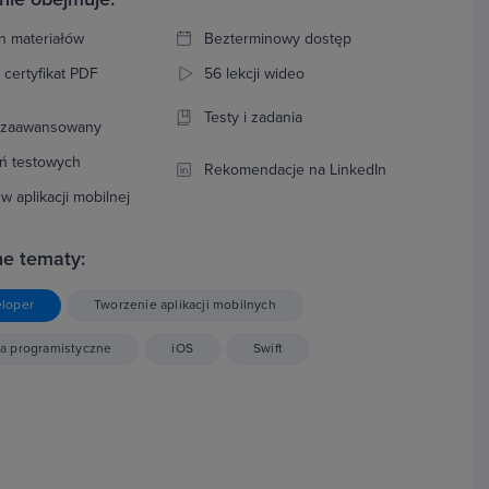
n materiałów
Bezterminowy dostęp
 certyfikat PDF
56 lekcji wideo
:
Testy i zadania
ozaawansowany
ń testowych
Rekomendacje na LinkedIn
w aplikacji mobilnej
e tematy:
eloper
Tworzenie aplikacji mobilnych
a programistyczne
iOS
Swift