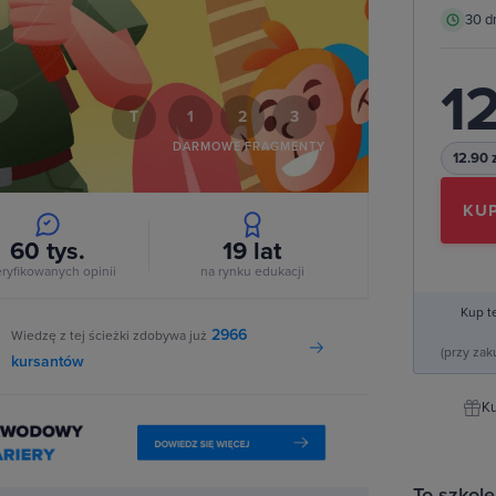
30 d
deo
12
T
1
2
3
DARMOWE FRAGMENTY
12.90 
KUP
60 tys.
19
lat
ryfikowanych opinii
na rynku edukacji
Kup t
2966
Wiedzę z tej ścieżki zdobywa już
(przy za
kursantów
Ku
To szkole