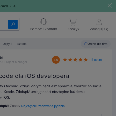
RAWDŹ ➜
Pomoc i kontakt
Koszyk
Zaloguj się
Oferta dla firm
Języki
Szkoła
ki
(14 ocen)
5.0
r & Project Manager
code dla iOS developera
y i techniki, dzięki którym będziesz sprawniej tworzyć aplikacje
ku Xcode. Zdobądź umiejętności niezbędne każdemu
i iOS.
błądzi!
Zobacz
Najczęściej zadawane pytania