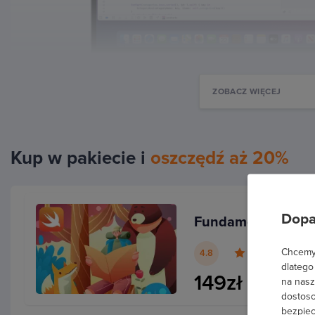
ZOBACZ WIĘCEJ
Kup w pakiecie i
oszczędź aż 20%
Nawigacja
Dopa
Fundamenty progr
Kurs zaczniemy od
usprawnienia nawigacji
w projekcie
. Dowiesz się w jaki sposób
Chcemy 
4.8
dlatego
szybciej dostać się do określonego miejsca
149zł
na nasz
oraz co oznaczają poszczególne ikony.
dostoso
Przejdziemy przez elementy takie jak
bezpiec