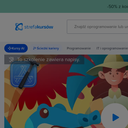
-50% z k
Kursy AI
Ścieżki kariery
Programowanie
IT i oprogramowanie
To szkolenie zawiera napisy.
Pla