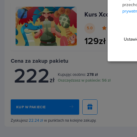
przecho
Xcode Preview, assistant Editor, Widok 3D
prywatn
Kurs Xcode dla iO
oraz karty Xcode. Poznasz sposób na pracę
z wieloma storyboardami, opuszczanie
5.0
edytora czy ukrywanie paneli bocznych.
129zł
Ustawi
Dodatkowo omówimy szybką zmianę
obrazów
, przeszukiwanie projektu,
przenoszenie kodu czy przechodzenie
Cena za zakup pakietu
222
przez problemy.
Kupując osobno:
278 zł
zł
Oszczędzasz w pakiecie:
56 zł
KUP W PAKIECIE
Techn
Zyskujesz
22.24 zł
w punktach na kolejne zakupy.
Z tym k