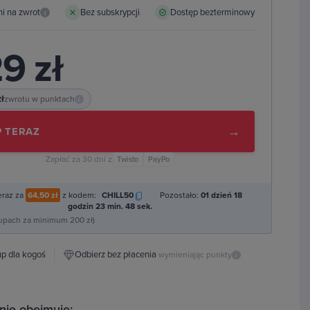
ni na zwrot
Bez subskrypcji
Dostęp bezterminowy
i
9 zł
zł
zwrotu w punktach
i
→
 TERAZ
Zapłać za 30 dni z
Twisto
PayPo
eraz za
64,50 zł
z kodem:
CHILL50
Pozostało:
01 dzień 18
godzin 23 min. 47 sek.
kupach za minimum 200 zł)
p dla kogoś
Odbierz bez płacenia
wymieniając punkty
i
nie obejmuje: