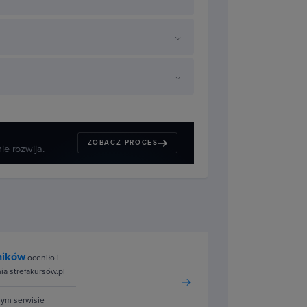
ZOBACZ PROCES
ie rozwija.
ników
oceniło i
a strefakursów.pl
nym serwisie