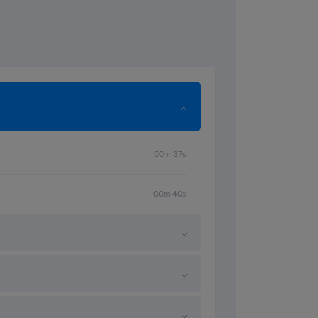
ią Twoją pracę w edytorze Xcode
.
nie obiektów, zapobieganie
oraz triki związane z constraints
ją na dużo szybsze wykonywanie
. Funkcje takie jak Code Snippet
 Snippet Tokens umożliwiają
ie predefiniowanych kawałków z
o późniejszego użycia.
W trakcie
00m 37s
każę Ci też jak definiować własne
 dodawać komentarze do kodu
,
00m 40s
 z wcięciami oraz wiele więcej.