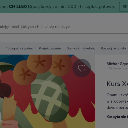
odem
CHILL50
Dodaj kursy za min. 200 zł i zapłać połowę.
SP
Fotografia i wideo
Projektowanie
Biznes i marketing
Rozwój osobisty
Michał Gryc
iOS Develope
Kurs X
Opanuj skrót
w środowis
developerow
Kto pyta nie 
y