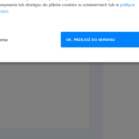
wywania lub dostępu do plików cookies w ustawieniach lub w
polityce
ości
.
S developera
enia
OK, PRZEJDŹ DO SERWISU
iki pracy
ursem
poznasz wiele technik, które