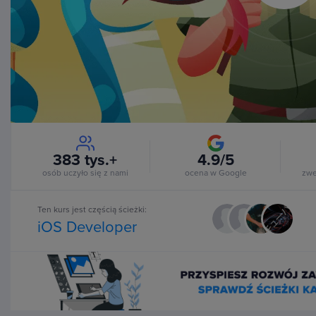
Vi
383 tys.+
4.9/5
osób uczyło się z nami
ocena w Google
zwe
Ten kurs jest częścią ścieżki:
iOS Developer