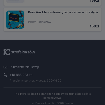
159zł
Kurs Ansible - automatyzacja zadań w praktyce
Poziom
Podstawowy
159zł
biuro@strefakursow.pl
+48 888 223 111
Pracujemy pon.–pt. w godz. 9:00–16:00
The Hero spółka z ograniczoną odpowiedzialnością spółka
komandytowa
ul. Przemysłowa 27, 33-100 Tarnów