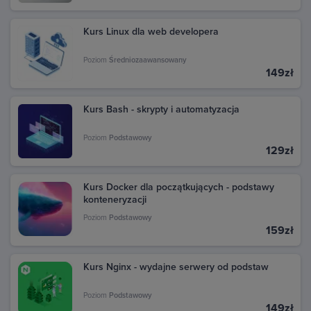
Możesz również znaleźć fakturę na stronie Google
Pay. Przejdź pod ten adres: pay.google.com i zaloguj
Kurs Linux dla web developera
się na swoje konto Google, z którego dokonano
zakupu. W sekcji Aktywność znajdziesz wszystkie
transakcje dokonane w Google Play. Kliknij daną
Poziom
Średniozaawansowany
149zł
transakcję, aby zobaczyć szczegóły i pobrać fakturę.
Kurs Bash - skrypty i automatyzacja
Poziom
Podstawowy
129zł
Kurs Docker dla początkujących - podstawy
konteneryzacji
Poziom
Podstawowy
159zł
Kurs Nginx - wydajne serwery od podstaw
Poziom
Podstawowy
149zł