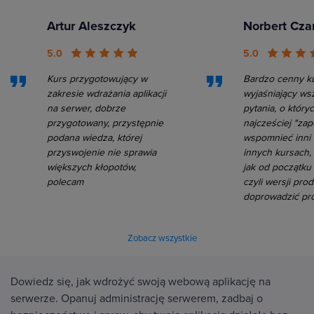
Artur Aleszczyk
Norbert Cza
5.0
5.0
Kurs przygotowujący w
Bardzo cenny ku
zakresie wdrażania aplikacji
wyjaśniający wsz
na serwer, dobrze
pytania, o który
przygotowany, przystępnie
najcześciej "zap
podana wiedza, której
wspomnieć inni 
przyswojenie nie sprawia
innych kursach, 
większych kłopotów,
jak od początku
polecam
czyli wersji pro
doprowadzić pro
Zobacz wszystkie
Dowiedz się, jak wdrożyć swoją webową aplikację na
serwerze. Opanuj administrację serwerem, zadbaj o