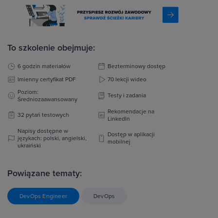
To szkolenie obejmuje:
6 godzin materiałów
Bezterminowy dostęp
Imienny certyfikat PDF
70 lekcji wideo
Poziom:
Testy i zadania
Średniozaawansowany
Rekomendacje na
32 pytań testowych
LinkedIn
Napisy dostępne w
Dostęp w aplikacji
językach: polski, angielski,
mobilnej
ukraiński
Powiązane tematy:
DevOps Engineer
DevOps