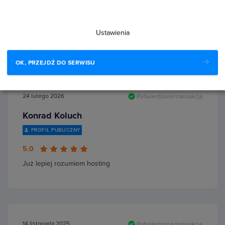
Wdrażanie aplikacji na serwer to kurs, który wprowadza w
procesy związane z uruchamianiem aplikacji na serwerze
produkcyjnym. Kurs pokazuje, jak przeprowadzić
Ustawienia
wdrożenie…
Czytaj więcej
OK, PRZEJDŹ DO SERWISU
24 lutego 2026
Potwierdzona transakcja
Konrad Koluch
PROFIL PUBLICZNY
5.0
Już lepiej rozumiem hosting
14 listopada 2025
Potwierdzona transakcja