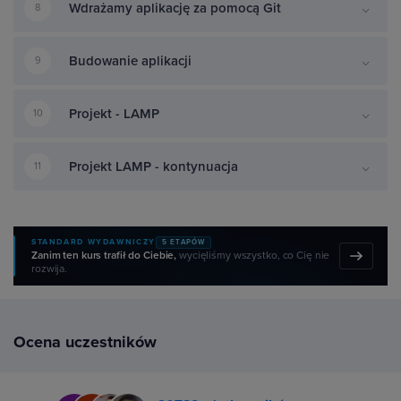
Wdrażamy aplikację za pomocą Git
8
Budowanie aplikacji
9
Projekt - LAMP
10
Projekt LAMP - kontynuacja
11
STANDARD WYDAWNICZY
5 ETAPÓW
Zanim ten kurs trafił do Ciebie,
wycięliśmy wszystko, co Cię nie
rozwija.
Ocena uczestników