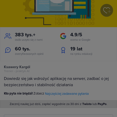
383 tys.+
4.9/5
osób uczyło się z nami
ocena w Google
60 tys.
19
lat
zweryfikowanych opinii
na rynku edukacji
Ksawery Kargól
Trener - praktyk AI
Dowiedz się jak wdrożyć aplikację na serwer, zadbać o jej
bezpieczeństwo i stabilność działania
Kto pyta nie błądzi!
Zobacz
Najczęściej zadawane pytania
Zacznij naukę już dziś, zapłać wygodnie za 30 dni z
Twisto
lub
PayPo
.