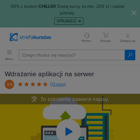
-50% z kodem
CHILL50
Dodaj kursy za min. 200 zł i zapłać
połowę.
SPRAWDŹ ➜
Pomoc
Koszyk
Zaloguj się
Menu
Wdrażanie aplikacji na serwer
(73 ocen)
4.9
To szkolenie zawiera napisy.
Play
Video