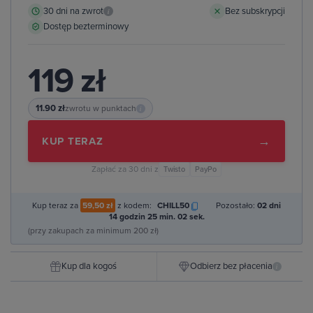
30 dni na zwrot
Bez subskrypcji
i
Dostęp bezterminowy
119 zł
11.90 zł
zwrotu w punktach
i
→
KUP TERAZ
Zapłać za 30 dni z
Twisto
PayPo
Kup teraz za
59,50 zł
z kodem:
CHILL50
Pozostało:
02 dni
14 godzin 25 min. 01 sek.
(przy zakupach za minimum 200 zł)
Kup dla kogoś
Odbierz bez płacenia
i