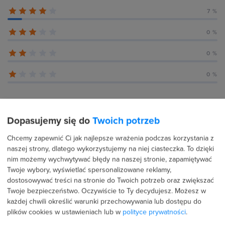
7 %
0 %
0 %
0 %
Dopasujemy się do
Twoich potrzeb
Recenzje użytkowników (73)
Chcemy zapewnić Ci jak najlepsze wrażenia podczas korzystania z
naszej strony, dlatego wykorzystujemy na niej ciasteczka. To dzięki
nim możemy wychwytywać błędy na naszej stronie, zapamiętywać
23 kwietnia 2026
Potwierdzona transakcja
Twoje wybory, wyświetlać spersonalizowane reklamy,
Dawid Mielnik
dostosowywać treści na stronie do Twoich potrzeb oraz zwiększać
Twoje bezpieczeństwo. Oczywiście to Ty decydujesz.
Możesz w
PROFIL PUBLICZNY
każdej chwili określić warunki przechowywania lub dostępu do
plików cookies w ustawieniach lub w
polityce prywatności
.
5.0