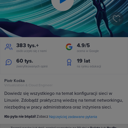
Play
Video
383 tys.+
4.9/5
osób uczyło się z nami
ocena w Google
60 tys.
19
lat
zweryfikowanych opinii
na rynku edukacji
Piotr Kośka
Virtualization & Cloud Engineer
Dowiedz się wszystkiego na temat konfiguracji sieci w
Linuxie. Zdobądź praktyczną wiedzę na temat networkingu,
niezbędną w pracy administratora oraz inżyniera sieci.
Kto pyta nie błądzi!
Zobacz
Najczęściej zadawane pytania