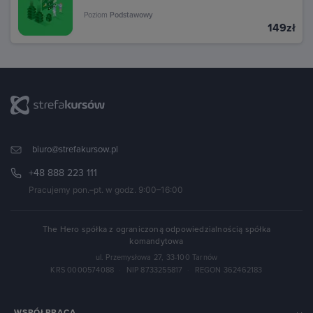
Poziom
Podstawowy
149zł
biuro@strefakursow.pl
+48 888 223 111
Pracujemy pon.–pt. w godz. 9:00–16:00
The Hero spółka z ograniczoną odpowiedzialnością spółka
komandytowa
ul. Przemysłowa 27, 33-100 Tarnów
KRS 0000574088
·
NIP 8733255817
·
REGON 362462183
WSPÓŁPRACA