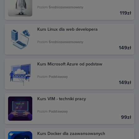
zakupu. W sekcji Aktywność znajdziesz wszystkie
transakcje dokonane w Google Play. Kliknij daną
Poziom
Średniozaawansowany
119zł
transakcję, aby zobaczyć szczegóły i pobrać fakturę.
Kurs Linux dla web developera
Poziom
Średniozaawansowany
149zł
Kurs Microsoft Azure od podstaw
Poziom
Podstawowy
149zł
Kurs VIM - techniki pracy
Poziom
Podstawowy
99zł
Kurs Docker dla zaawansowanych