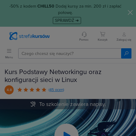
-50% z kodem
CHILL50
Dodaj kursy za min. 200 zł i zapłać
połowę.
SPRAWDŹ ➜
Pomoc
Koszyk
Zaloguj się
Menu
Kurs Podstawy Networkingu oraz
konfiguracji sieci w Linux
(45 ocen)
4.8
To szkolenie zawiera napisy.