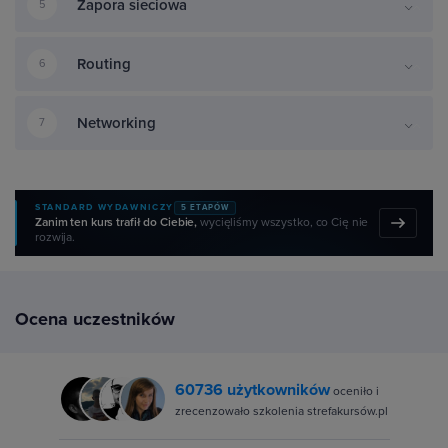
Zapora sieciowa
5
Routing
6
Networking
7
STANDARD WYDAWNICZY
5 ETAPÓW
Zanim ten kurs trafił do Ciebie,
wycięliśmy wszystko, co Cię nie
rozwija.
Ocena uczestników
60736 użytkowników
oceniło i
zrecenzowało szkolenia strefakursów.pl