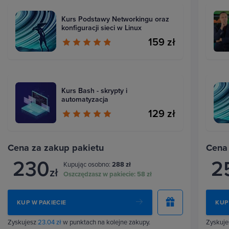
Kurs Podstawy Networkingu oraz
konfiguracji sieci w Linux
159 zł
Kurs Bash - skrypty i
automatyzacja
129 zł
Cena za zakup pakietu
Cena
230
2
Kupując osobno:
288 zł
zł
Oszczędzasz w pakiecie:
58 zł
KUP W PAKIECIE
KUP
Zyskujesz
23.04 zł
w punktach na kolejne zakupy.
Zyskuj