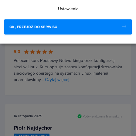
Ustawienia
24 grudnia 2025
Potwierdzona transakcja
OK, PRZEJDŹ DO SERWISU
Piotr B
PROFIL PUBLICZNY
5.0
Polecam kurs Podstawy Networkingu oraz konfiguracji
sieci w Linux. Kurs opisuje zasacy konfiguracji śrosowiska
sieciowego opartego na systemach Linux, materiał
przedstawiony…
Czytaj więcej
14 listopada 2025
Potwierdzona transakcja
Piotr Najdychor