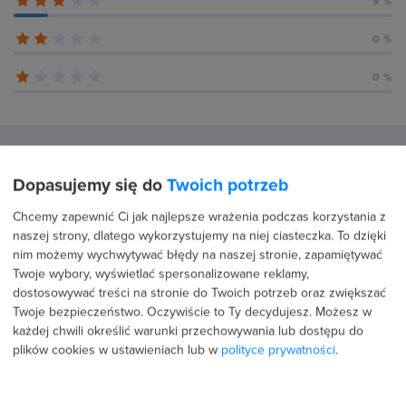
9 %
0 %
0 %
Recenzje użytkowników (45)
Dopasujemy się do
Twoich potrzeb
Chcemy zapewnić Ci jak najlepsze wrażenia podczas korzystania z
naszej strony, dlatego wykorzystujemy na niej ciasteczka. To dzięki
7 kwietnia 2026
Potwierdzona transakcja
nim możemy wychwytywać błędy na naszej stronie, zapamiętywać
Mateusz Borkowski
Twoje wybory, wyświetlać spersonalizowane reklamy,
dostosowywać treści na stronie do Twoich potrzeb oraz zwiększać
PROFIL PUBLICZNY
Twoje bezpieczeństwo. Oczywiście to Ty decydujesz.
Możesz w
5.0
każdej chwili określić warunki przechowywania lub dostępu do
plików cookies w ustawieniach lub w
polityce prywatności
.
git