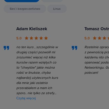
Sieć i bezpieczeństwo
Linux
Adam Kieliszek
Tomasz Ost
5.0
5.0
no ten kurs , szczególnie w
Rzetelnie oprac
drugiej części pozwolił mi
z pewnością prz
zrozumieć więcej niż kilka
każdemu kto ch
kursów razem wziętych co
opanować pods
to "chwytów" jakie można
Networkingu. G
robić w linuksie, chyba
polecam!
najbardzij użytecznych kurs
dla mnie jaki ostatnio
przerabiałem a mam ich
sporo.. nie tylko ze strefy…
Czytaj więcej