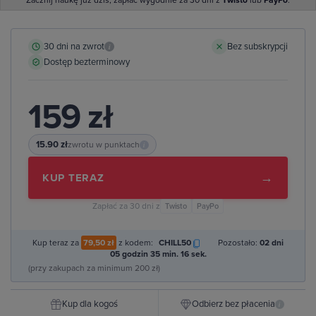
Zacznij naukę już dziś, zapłać wygodnie za 30 dni z
Twisto
lub
PayPo
.
30 dni na zwrot
Bez subskrypcji
i
Dostęp bezterminowy
159 zł
15.90 zł
zwrotu w punktach
i
→
KUP TERAZ
Zapłać za 30 dni z
Twisto
PayPo
Kup teraz za
79,50 zł
z kodem:
CHILL50
Pozostało:
02 dni
05 godzin 35 min. 15 sek.
(przy zakupach za minimum 200 zł)
Kup dla kogoś
Odbierz bez płacenia
i