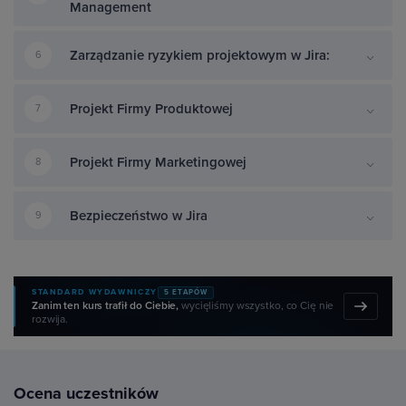
Management
Zarządzanie ryzykiem projektowym w Jira:
6
Projekt Firmy Produktowej
7
Projekt Firmy Marketingowej
8
Bezpieczeństwo w Jira
9
STANDARD WYDAWNICZY
5 ETAPÓW
Zanim ten kurs trafił do Ciebie,
wycięliśmy wszystko, co Cię nie
rozwija.
Ocena uczestników