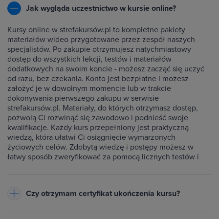
Jak wygląda uczestnictwo w kursie online?
Kursy online w strefakursów.pl to kompletne pakiety
materiałów wideo przygotowane przez zespół naszych
specjalistów. Po zakupie otrzymujesz natychmiastowy
dostęp do wszystkich lekcji, testów i materiałów
dodatkowych na swoim koncie - możesz zacząć się uczyć
od razu, bez czekania. Konto jest bezpłatne i możesz
założyć je w dowolnym momencie lub w trakcie
dokonywania pierwszego zakupu w serwisie
strefakursów.pl. Materiały, do których otrzymasz dostęp,
pozwolą Ci rozwinąć się zawodowo i podnieść swoje
kwalifikacje. Każdy kurs przepełniony jest praktyczną
wiedzą, która ułatwi Ci osiągnięcie wymarzonych
życiowych celów. Zdobytą wiedzę i postępy możesz w
łatwy sposób zweryfikować za pomocą licznych testów i
ćwiczeń dołączonych do każdego kursu.
Czy otrzymam certyfikat ukończenia kursu?
Do każdego ukończonego przez Ciebie kursu wystawiamy