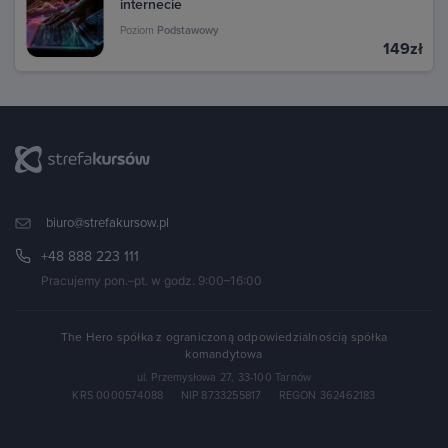
internecie
Poziom
Podstawowy
149zł
biuro@strefakursow.pl
+48 888 223 111
Pracujemy pon.–pt. w godz. 9:00–16:00
The Hero spółka z ograniczoną odpowiedzialnością spółka
komandytowa
ul. Przemysłowa 27, 33-100 Tarnów
KRS 0000574088
·
NIP 8733255817
·
REGON 362462183