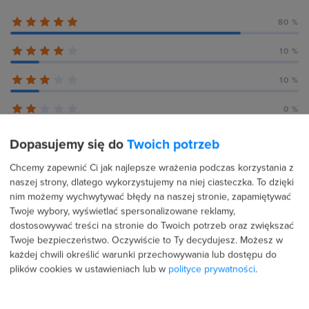
80 %
10 %
10 %
0 %
0 %
Dopasujemy się do
Twoich potrzeb
Chcemy zapewnić Ci jak najlepsze wrażenia podczas korzystania z
naszej strony, dlatego wykorzystujemy na niej ciasteczka. To dzięki
nim możemy wychwytywać błędy na naszej stronie, zapamiętywać
Recenzje użytkowników (10)
Twoje wybory, wyświetlać spersonalizowane reklamy,
dostosowywać treści na stronie do Twoich potrzeb oraz zwiększać
Twoje bezpieczeństwo. Oczywiście to Ty decydujesz.
Możesz w
każdej chwili określić warunki przechowywania lub dostępu do
10 września 2025
Potwierdzona transakcja
plików cookies w ustawieniach lub w
polityce prywatności
.
Wiktoria Kulpa
PROFIL PUBLICZNY