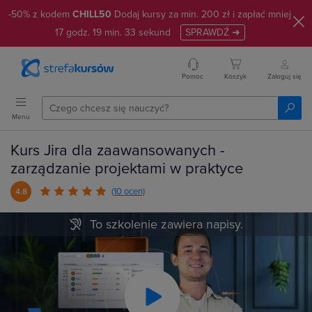
-50% z kodem
CHILL50
Dodaj kursy za min. 200 zł i zapłać mniej
17
godz.
19
min.
32
sekund
SPRAWDŹ ➜
Pomoc
Koszyk
Zaloguj się
Menu
Kurs Jira dla zaawansowanych -
zarządzanie projektami w praktyce
(10 ocen)
4.8
To szkolenie zawiera napisy.
Play
Video