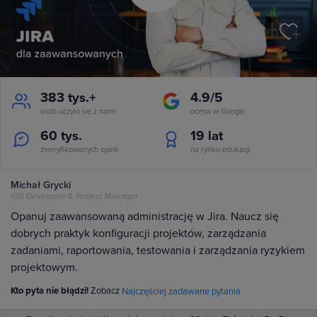
383 tys.+
4.9/5
osób uczyło się z nami
ocena w Google
60 tys.
19
lat
zweryfikowanych opinii
na rynku edukacji
Michał Grycki
iOS Developer & Project Manager
Opanuj zaawansowaną administrację w Jira. Naucz się
dobrych praktyk konfiguracji projektów, zarządzania
zadaniami, raportowania, testowania i zarządzania ryzykiem
projektowym.
Kto pyta nie błądzi!
Zobacz
Najczęściej zadawane pytania