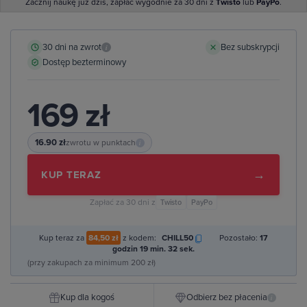
Zacznij naukę już dziś, zapłać wygodnie za 30 dni z
Twisto
lub
PayPo
.
30 dni na zwrot
Bez subskrypcji
i
Dostęp bezterminowy
169 zł
16.90 zł
zwrotu w punktach
i
→
KUP TERAZ
Zapłać za 30 dni z
Twisto
PayPo
Kup teraz za
84,50 zł
z kodem:
CHILL50
Pozostało:
17
godzin 19 min. 31 sek.
(przy zakupach za minimum 200 zł)
Kup dla kogoś
Odbierz bez płacenia
i