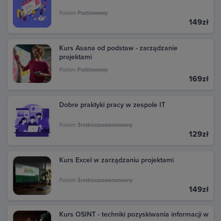
Poziom
Podstawowy
149zł
Kurs Asana od podstaw - zarządzanie
projektami
Poziom
Podstawowy
169zł
Dobre praktyki pracy w zespole IT
Poziom
Średniozaawansowany
129zł
Kurs Excel w zarządzaniu projektami
Poziom
Średniozaawansowany
149zł
Kurs OSINT - techniki pozyskiwania informacji w