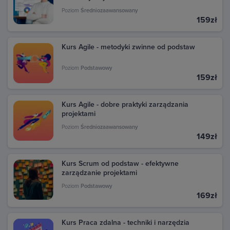
transakcje dokonane w Google Play. Kliknij daną
Poziom
Średniozaawansowany
transakcję, aby zobaczyć szczegóły i pobrać fakturę.
159zł
Kurs Agile - metodyki zwinne od podstaw
Poziom
Podstawowy
159zł
Kurs Agile - dobre praktyki zarządzania
projektami
Poziom
Średniozaawansowany
149zł
Kurs Scrum od podstaw - efektywne
zarządzanie projektami
Poziom
Podstawowy
169zł
Kurs Praca zdalna - techniki i narzędzia