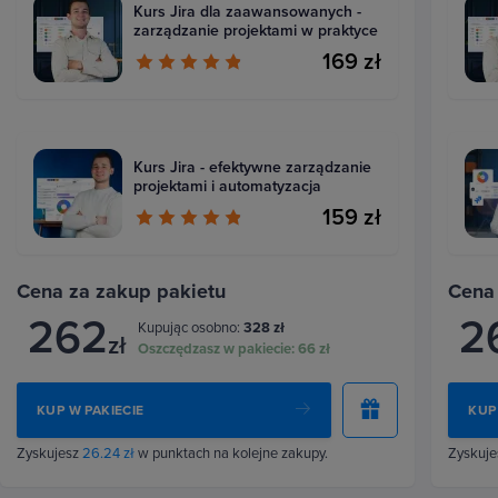
Kurs Jira dla zaawansowanych -
zarządzanie projektami w praktyce
169 zł
Kurs Jira - efektywne zarządzanie
projektami i automatyzacja
159 zł
Cena za zakup pakietu
Cena
262
2
Kupując osobno:
328 zł
zł
Oszczędzasz w pakiecie:
66 zł
KUP W PAKIECIE
KUP
Zyskujesz
26.24 zł
w punktach na kolejne zakupy.
Zyskuj