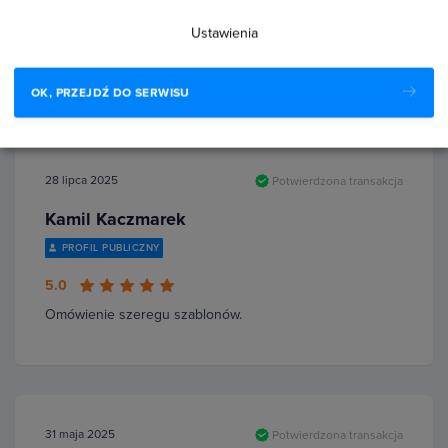
5.0
Ustawienia
super szkolenie!
OK, PRZEJDŹ DO SERWISU
28 lipca 2025
Potwierdzona transakcja
Kamil Kaczmarek
PROFIL PUBLICZNY
5.0
Omówienie szeregu szablonów.
31 maja 2025
Potwierdzona transakcja