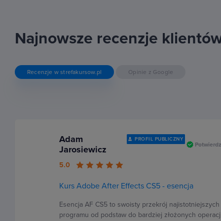
Najnowsze recenzje klientó
Recenzje w strefakursow.pl
Opinie z Google
Adam
PROFIL PUBLICZNY
Potwierdz
Jarosiewicz
5.0
Kurs Adobe After Effects CS5 - esencja
Esencja AF CS5 to swoisty przekrój najistotniejszyc
programu od podstaw do bardziej złożonych operacji 