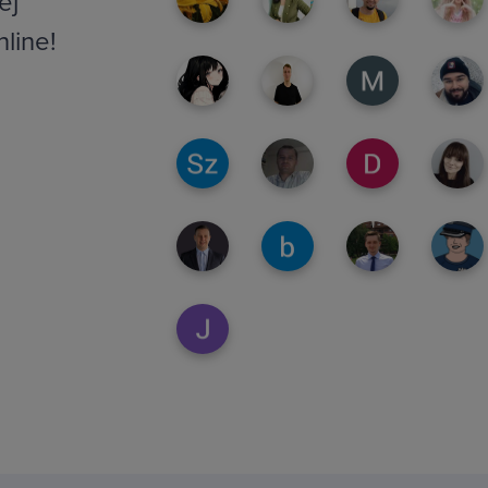
ej
nline!