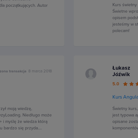
Kurs świetny 
la początkujących. Autor
Świetne wprow
opisem podst
jesteśmy w s
polecam!
Łukasz
8 marca 2018
zona transakcja
Jóźwik
5.0
Kurs Angula
rzył moją wiedzę,
Świetny kurs,
layzyLoading. Niedługo może
jest typowa a
 i myślę że wiedza którą
opisane zost
u bardzo się przyda.…
komponentów,