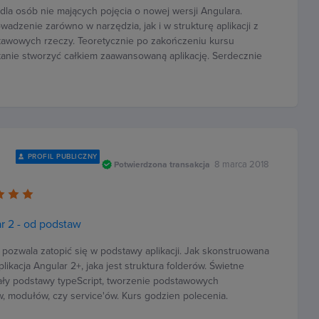
dla osób nie mających pojęcia o nowej wersji Angulara.
adzenie zarówno w narzędzia, jak i w strukturę aplikacji z
awowych rzeczy. Teoretycznie po zakończeniu kursu
tanie stworzyć całkiem zaawansowaną aplikację. Serdecznie
PROFIL PUBLICZNY
8 marca 2018
Potwierdzona transakcja
r 2 - od podstaw
 pozwala zatopić się w podstawy aplikacji. Jak skonstruowana
plikacja Angular 2+, jaka jest struktura folderów. Świetne
ały podstawy typeScript, tworzenie podstawowych
 modułów, czy service'ów. Kurs godzien polecenia.