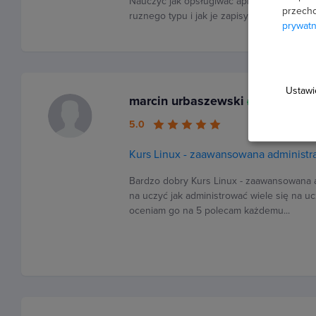
Nauczyć jak opsługiwać aplikacje FL Studio
przecho
ruznego typu i jak je zapisywać do forma
prywatn
Ustawi
marcin urbaszewski
Potwierdzona 
5.0
Kurs Linux - zaawansowana administr
Bardzo dobry Kurs Linux - zaawansowana 
na uczyć jak administrować wiele się na u
oceniam go na 5 polecam każdemu...