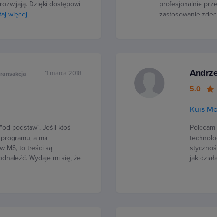
ozwijają. Dzięki dostępowi
profesjonalnie prze
taj więcej
zastosowanie zdec
Andrze
11 marca 2018
transakcja
5.0
Kurs M
"od podstaw". Jeśli ktoś
Polecam 
o programu, a ma
technolo
 MS, to treści są
stycznośc
dnaleźć. Wydaje mi się, że
jak dzia