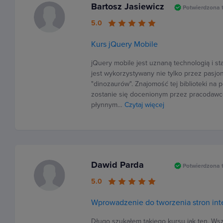
Bartosz Jasiewicz
Potwierdzona 
5.0
Kurs jQuery Mobile
jQuery mobile jest uznaną technologią i st
jest wykorzystywany nie tylko przez pas
"dinozaurów". Znajomość tej biblioteki na
zostanie się docenionym przez pracodaw
płynnym…
Czytaj więcej
Dawid Parda
Potwierdzona 
5.0
Wprowadzenie do tworzenia stron in
Długo szukałem takiego kursu jak ten. Ws