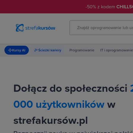
-50% z kodem
CHILL5
Kursy AI
Ścieżki kariery
Programowanie
IT i oprogramowanie
Dołącz do społeczności
000 użytkowników
w
strefakursów.pl