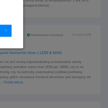
emu, ale dla mnie cenny temat, to kompatybilność z IE8, bo o
 czasem takie wymagania klienta:)
z Jasiewicz
8 marca 2018
Potwierdzona transakcja
ywne tworzenie stron z LESS & SASS
eń nie jest osobą odpowiedzialną za kodowanie warsty
aplikacji, jednakże warto znać LESS jak i SASS, czy to na
trzeby, czy na potrzeby ewentualnej szybkiej podmiany
 pracy, gdzie niezawsze frontend developer jest dostępny od
ąd…
Czytaj więcej