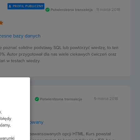
PROFIL PUBLICZNY
11 marca 2018
Potwierdzona transakcja
zesne bazy danych
ie poznać solidne podstawy SQL lub powtórzyć wiedzę, to ten
%. Autor przygotował dla nas wiele ciekawych ćwiczeń oraz
ań w testach wiedzy.
Drobot
9 marca 2018
Potwierdzona transakcja
,
 błędy
TML5 zaawansowany
klamy,
ne omówienie zaawansowanych opcji HTML. Kurs powstał
 warunki