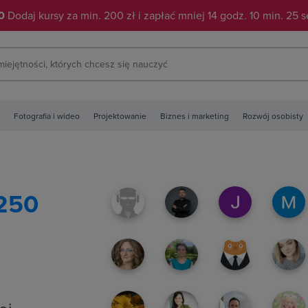
0
Dodaj kursy za min. 200 zł i zapłać mniej
14
godz.
10
min.
24
s
Fotografia i wideo
Projektowanie
Biznes i marketing
Rozwój osobisty
250