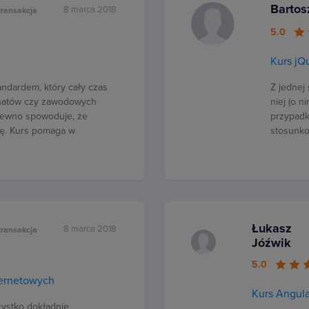
Bartos
8 marca 2018
transakcja
5.0
Kurs jQ
andardem, który cały czas
Z jednej
jonatów czy zawodowych
niej (o n
 pewno spowoduje, że
przypadk
cę. Kurs pomaga w
stosunko
Łukasz
8 marca 2018
transakcja
Jóźwik
5.0
ternetowych
Kurs Angula
zystko dokładnie