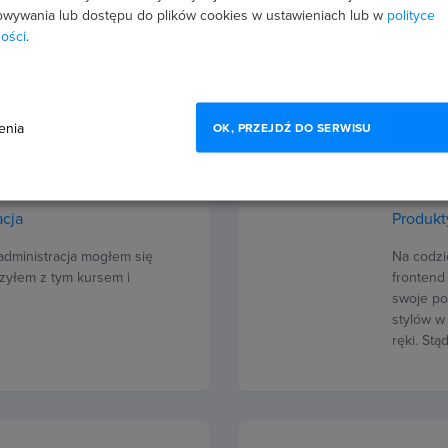
 11. Jak tworzyć dzwięjki
chwilę t
wywania lub dostępu do plików cookies w ustawieniach lub w
polityce
tów Pozdrawiam polecam
dziwo są
ości
.
enia
OK, PRZEJDŹ DO SERWISU
Bartos
9 marca 2018
transakcja
5.0
acja
Produkt
administracja mogłem się
Na codzi
czyłem z tym kursem i
frontend 
swoje po
stylów w
ręki. St