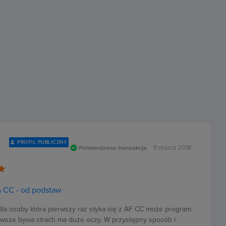
PROFIL PUBLICZNY
11 marca 2018
Potwierdzona transakcja
ts CC - od podstaw
dla osoby która pierwszy raz styka się z AF CC może program
zawsze bywa strach ma duże oczy. W przystępny sposób i