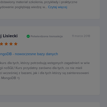
dstawiony materiał szkolenia, przykłady i praktyczne
ydowanie pogłębiają wiedzę w…
Czytaj więcej
j Lisiecki
11 marca 2018
Potwierdzona transakcja
ongoDB - nowoczesne bazy danych
kurs dla tych, którzy potrzebują wstępnych zagadnień w w/w
gii noSQL! Kurs przydatny zarówno dla tych, co nie mieli
i wcześniej z bazami, jak i dla tych którzy są zainteresowani
ła MongoDB =)