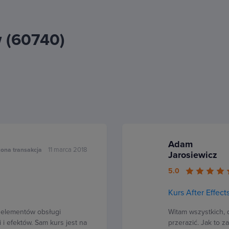
w (60740)
Adam
11 marca 2018
ona transakcja
Jarosiewicz
5.0
Kurs After Effec
h elementów obsługi
Witam wszystkich, 
i efektów. Sam kurs jest na
przerazić. Jak to 