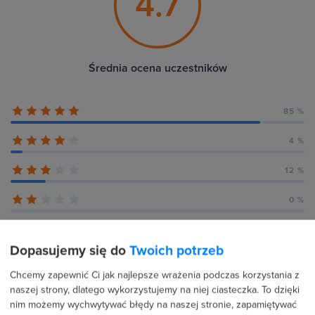
4.7
Średnia ocena uczestników
85 %
4 %
12 %
0 %
0 %
Dopasujemy się do
Twoich potrzeb
Chcemy zapewnić Ci jak najlepsze wrażenia podczas korzystania z
naszej strony, dlatego wykorzystujemy na niej ciasteczka. To dzięki
Recenzje użytkowników (26)
nim możemy wychwytywać błędy na naszej stronie, zapamiętywać