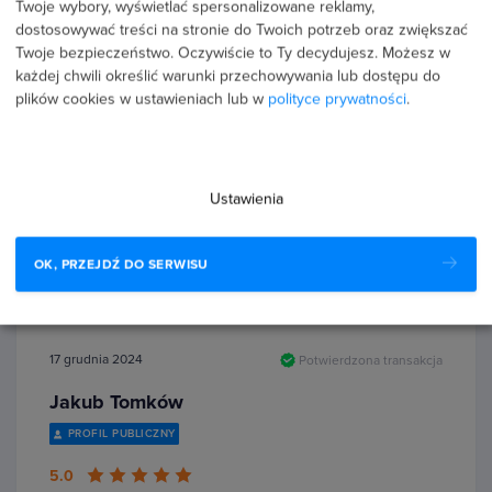
Twoje wybory, wyświetlać spersonalizowane reklamy,
dostosowywać treści na stronie do Twoich potrzeb oraz zwiększać
Twoje bezpieczeństwo. Oczywiście to Ty decydujesz.
Możesz w
17 listopada 2025
Potwierdzona transakcja
każdej chwili określić warunki przechowywania lub dostępu do
Łukasz Chrzanowski
plików cookies w ustawieniach lub w
polityce prywatności
.
PROFIL PUBLICZNY
5.0
Ustawienia
Przydatna wiedza, bardzo dobrze przekazana. Przykłady
przydatne i ciekawe. Polecam.
OK, PRZEJDŹ DO SERWISU
17 grudnia 2024
Potwierdzona transakcja
Jakub Tomków
PROFIL PUBLICZNY
5.0