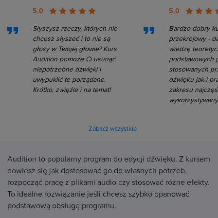
5.0
5.0
Słyszysz rzeczy, których nie
Bardzo dobry k
chcesz słyszeć i to nie są
przekrojowy - d
głosy w Twojej głowie? Kurs
wiedzę teoretyc
Audition pomoże Ci usunąć
podstawowych p
niepotrzebne dźwięki i
stosowanych pr
uwypuklić te porządane.
dźwięku jak i pr
Krótko, zwięźle i na temat!
zakresu najczęś
wykorzystywany
Zobacz wszystkie
Audition to popularny program do edycji dźwięku. Z kursem
dowiesz się jak dostosować go do własnych potrzeb,
rozpocząć pracę z plikami audio czy stosować różne efekty.
To idealne rozwiązanie jeśli chcesz szybko opanować
podstawową obsługę programu.