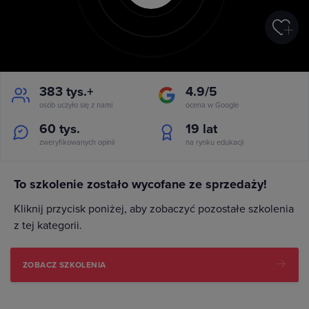
383 tys.+
4.9/5
osób uczyło się z nami
ocena w Google
60 tys.
19
lat
zweryfikowanych opinii
na rynku edukacji
To szkolenie zostało wycofane ze sprzedaży!
Kliknij przycisk poniżej, aby zobaczyć pozostałe szkolenia
z tej kategorii.
ZOBACZ SZKOLENIA