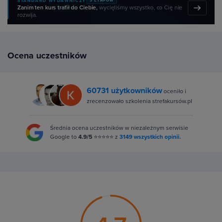
STANDARD WYDAWNICZY
5 ETAPÓW
Zanim ten kurs trafił do Ciebie,
wycięliśmy wszystko, co Cię nie
rozwija.
Ocena uczestników
60731 użytkowników
oceniło i
zrecenzowało szkolenia strefakursów.pl
Średnia ocena uczestników w niezależnym serwisie
Google to
4.9/5
⭐⭐⭐⭐⭐ z
3149 wszystkich opinii.