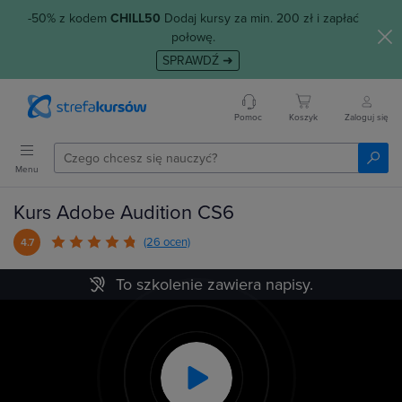
-50% z kodem
CHILL50
Dodaj kursy za min. 200 zł i zapłać
połowę.
SPRAWDŹ ➜
Pomoc
Koszyk
Zaloguj się
Menu
Kurs Adobe Audition CS6
(26 ocen)
4.7
To szkolenie zawiera napisy.
Play
Video