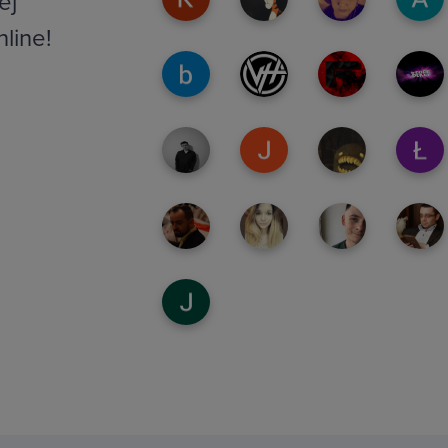
ej
nline!