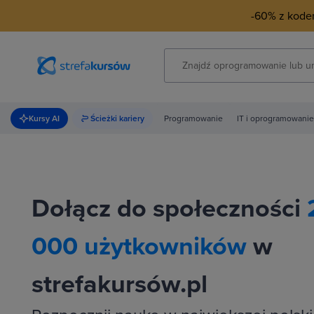
-60% z kod
Kursy AI
Ścieżki kariery
Programowanie
IT i oprogramowanie
Dołącz do społeczności
000 użytkowników
w
strefakursów.pl