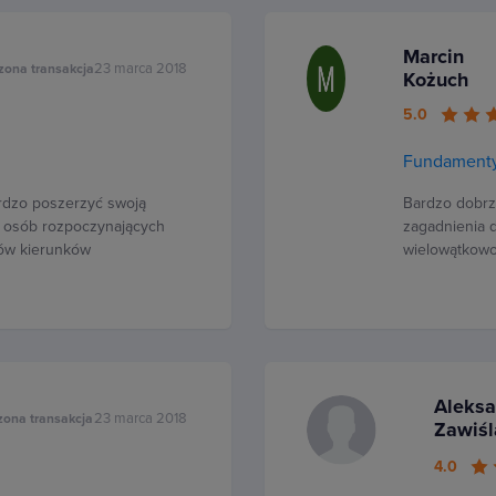
Marcin
23 marca 2018
zona transakcja
Kożuch
5.0
Fundamenty
rdzo poszerzyć swoją
Bardzo dobrz
a osób rozpoczynających
zagadnienia 
tów kierunków
wielowątkowoś
Aleks
23 marca 2018
zona transakcja
Zawiśl
4.0