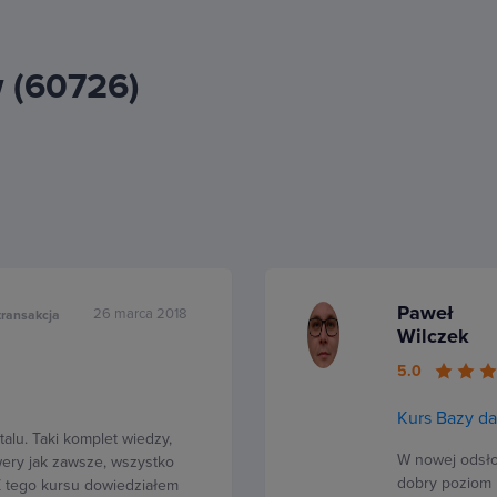
w (60726)
Paweł
26 marca 2018
transakcja
Wilczek
5.0
Kurs Bazy d
alu. Taki komplet wiedzy,
W nowej odsło
wery jak zawsze, wszystko
dobry poziom 
Z tego kursu dowiedziałem