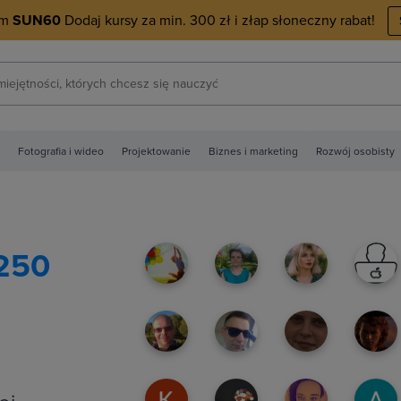
em
SUN60
Dodaj kursy za min. 300 zł i złap słoneczny rabat!
Fotografia i wideo
Projektowanie
Biznes i marketing
Rozwój osobisty
250