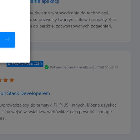
 Rails - tworzenie aplikacji
 kurs języka Ruby, świetne wprowadzenie do technologii.
wyniesione z kursu pozwoliły tworzyć ciekawe projekty. Kurs
 wprowadzeniem do bardziej zaawansowanych zagadnień.
PROFIL PUBLICZNY
23 marca 2018
Potwierdzona transakcja
Full Stack Developerem
 wprowadzający do tematyki PHP, JS i innych. Można uzyskać
cji jak wejść w świat tzw. webówki. Z całą pewnością mogę
rs.