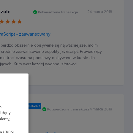
Szulc
24 marca 2018
Potwierdzona transakcja
vaScript - zaawansowany
 bardzo obszernie opisywane są najważniejsze, moim
 średnio-zaawansowane aspekty javascript. Prowadzący
 nie traci czasu na podstawy opisywane w kursie dla
jących. Kurs wart każdej wydanej złotówki.
,
PROFIL PUBLICZNY
24 marca 2018
Potwierdzona transakcja
 błędy
klamy,
 warunki