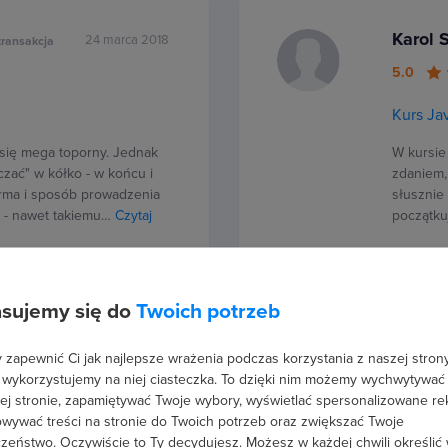
Karol 
24 marca 2018
transakcja
5.0
Kurs Ja
 się mega toporny. Jednak
W kursie
czać" w kółko - w końcu i
zdaniem,
orma i sposób prowadzenia
słusznie
u - nawet takiemu…
Czytaj
początku
sujemy się do
Twoich potrzeb
Marcin
zapewnić Ci jak najlepsze wrażenia podczas korzystania z naszej strony
24 marca
dzona
2018
Kożuch
ja
 wykorzystujemy na niej ciasteczka. To dzięki nim możemy wychwytywać
ej stronie, zapamiętywać Twoje wybory, wyświetlać spersonalizowane re
5.0
wywać treści na stronie do Twoich potrzeb oraz zwiększać Twoje
zeństwo. Oczywiście to Ty decydujesz.
Możesz w każdej chwili określić