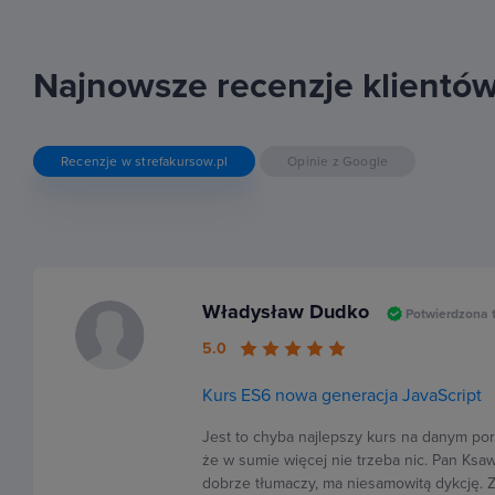
Najnowsze recenzje klientó
Recenzje w strefakursow.pl
Opinie z Google
Władysław Dudko
Potwierdzona 
5.0
Kurs ES6 nowa generacja JavaScript
Jest to chyba najlepszy kurs na danym port
że w sumie więcej nie trzeba nic. Pan Ksa
dobrze tłumaczy, ma niesamowitą dykcję. 