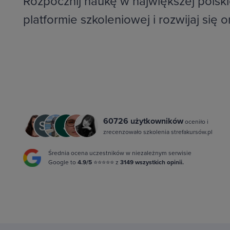
Rozpocznij naukę w największej polski
platformie szkoleniowej i rozwijaj się o
60726 użytkowników
oceniło i
zrecenzowało szkolenia strefakursów.pl
Średnia ocena uczestników w niezależnym serwisie
Google to
4.9/5
⭐⭐⭐⭐⭐ z
3149 wszystkich opinii.