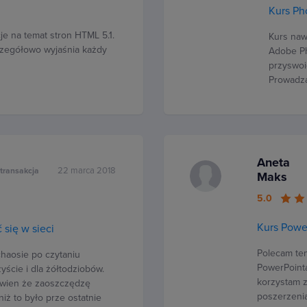
Kurs Ph
e na temat stron HTML 5.1.
Kurs naw
czegółowo wyjaśnia każdy
Adobe Ph
przyswoi
Prowadzą
Aneta
22 marca 2018
transakcja
Maks
5.0
Kurs Powe
się w sieci
Polecam ten
chaosie po czytaniu
PowerPointa
yście i dla żółtodziobów.
korzystam z
ewien że zaoszczędzę
poszerzenia
iż to było prze ostatnie