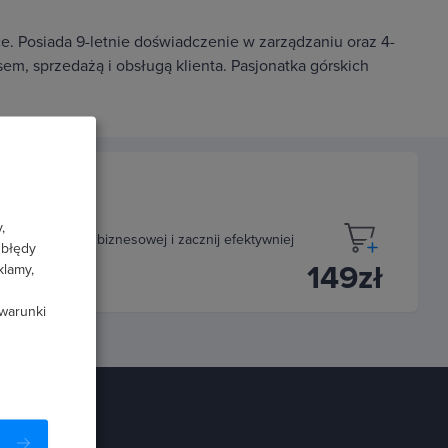
e. Posiada 9-letnie doświadczenie w zarządzaniu oraz 4-
em, sprzedażą i obsługą klienta. Pasjonatka górskich
,
korespondencji biznesowej i zacznij efektywniej
 błędy
149zł
klamy,
 warunki