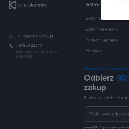
WSPÓŁPRACA
Zostań autorem
Zostań resellerem
biuro@strefakursow.pl
Program partnerski
+48 888 223 111
PR/Media
Pracujemy pon.–pt. w godz.
9:00–16:00
NEWSLETTER Z RABATEM
Odbierz
-10
zakup
Zapisz się i odbierz kod
ponad 106 tys. subskryben