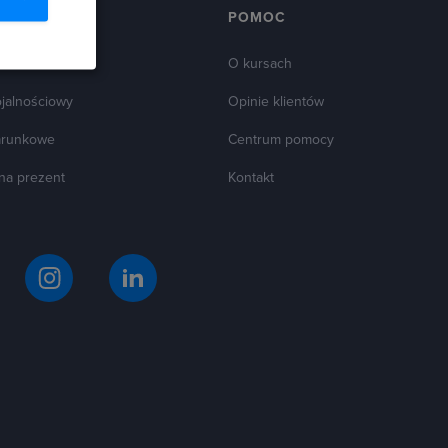
ZESTNIKÓW
POMOC
oleceń
O kursach
ojalnościowy
Opinie klientów
arunkowe
Centrum pomocy
 na prezent
Kontakt