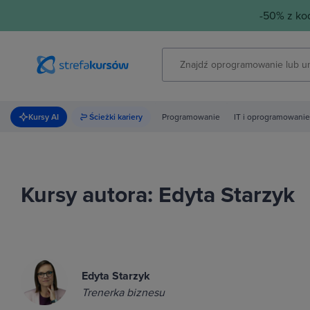
-50% z k
Kursy AI
Ścieżki kariery
Programowanie
IT i oprogramowanie
Kursy autora: Edyta Starzyk
Edyta Starzyk
Trenerka biznesu