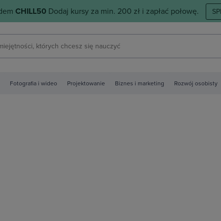
odem
CHILL50
Dodaj kursy za min. 200 zł i zapłać połowę.
SP
Fotografia i wideo
Projektowanie
Biznes i marketing
Rozwój osobisty