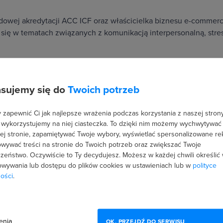
odowej akredytacji ACC ICF oraz właścicielka biznesu e-commerc
się w tematach związanych z komunikacją interpersonalną, stres
sujemy się do
Twoich potrzeb
inii)
nikacja mailowa i organizacja skrzynki pocztowej
zapewnić Ci jak najlepsze wrażenia podczas korzystania z naszej strony
, zwięzłe i konkretne maile. Dowiedz się, jak unikać częstych błędów w 
 wykorzystujemy na niej ciasteczka. To dzięki nim możemy wychwytywać
iorczą.
ej stronie, zapamiętywać Twoje wybory, wyświetlać spersonalizowane re
kładów
20 pytań testowych
wywać treści na stronie do Twoich potrzeb oraz zwiększać Twoje
zeństwo. Oczywiście to Ty decydujesz.
Możesz w każdej chwili określić
wywania lub dostępu do plików cookies w ustawieniach lub w
polityce
ości
.
enia
OK, PRZEJDŹ DO SERWISU