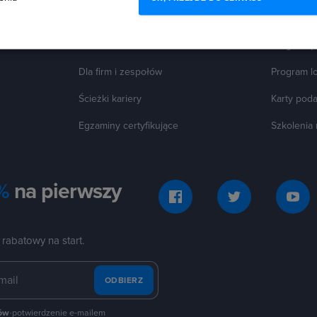
OFERTY
DLA UC
Dofinansowanie
Program p
Dla firm i zespołów
Program l
Ścieżki kariery
Karty pod
Egzaminy certyfikujące
Szkolenia
%
na pierwszy
 rabatowy na start.
ODBIERZ
tów
•
potwierdzenie e-mailem