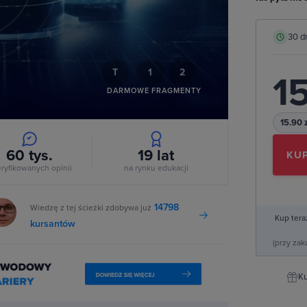
deo
30 d
T
1
2
15
DARMOWE FRAGMENTY
15.90 
60 tys.
19
lat
KUP
ryfikowanych opinii
na rynku edukacji
14798
Wiedzę z tej ścieżki zdobywa już
Kup tera
kursantów
(przy za
Ku