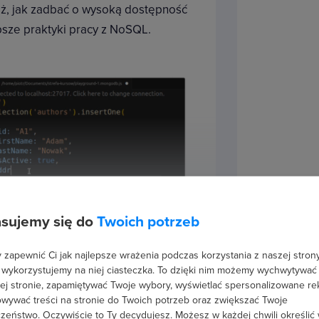
ż, jak zadbać o wysoką dostępność
psze praktyki pracy z NoSQL.
sujemy się do
Twoich potrzeb
zapewnić Ci jak najlepsze wrażenia podczas korzystania z naszej strony
 wykorzystujemy na niej ciasteczka. To dzięki nim możemy wychwytywać
ej stronie, zapamiętywać Twoje wybory, wyświetlać spersonalizowane re
wywać treści na stronie do Twoich potrzeb oraz zwiększać Twoje
zeństwo. Oczywiście to Ty decydujesz.
Możesz w każdej chwili określić