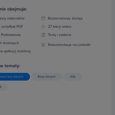
nie obejmuje:
ziny materiałów
Bezterminowy dostęp
 certyfikat PDF
27 lekcji wideo
: Podstawowy
Testy i zadania
ń testowych
Rekomendacje na LinkedIn
w aplikacji mobilnej
e tematy:
rator baz danych
Bazy danych
SQL
B