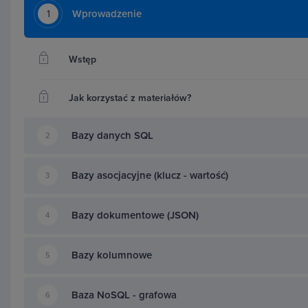
1
Wprowadzenie
Wstęp
Jak korzystać z materiałów?
Bazy danych SQL
2
Bazy asocjacyjne (klucz - wartość)
3
Bazy dokumentowe (JSON)
4
Bazy asocjacyjne i dokumento
Bazy kolumnowe
5
Po krótkiej powtórce z SQL przejdziemy do pracy stri
Baza NoSQL - grafowa
6
Zaczniemy od baz asocjacyjnych. Zapoznasz się z 