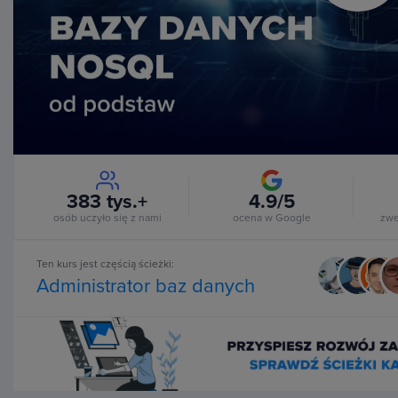
Vi
383 tys.+
4.9/5
osób uczyło się z nami
ocena w Google
zwe
Ten kurs jest częścią ścieżki:
Administrator baz danych