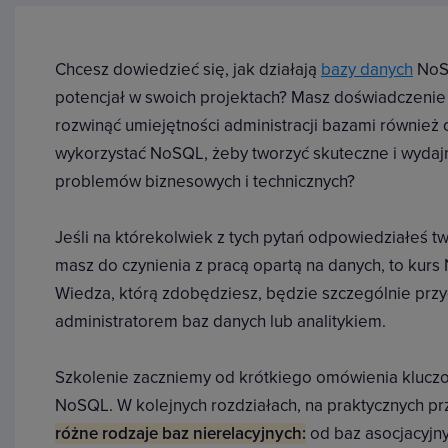
Chcesz dowiedzieć się, jak działają
bazy danych
NoSQ
potencjał w swoich projektach? Masz doświadczenie z
rozwinąć umiejętności administracji bazami również 
wykorzystać NoSQL, żeby tworzyć skuteczne i wydajn
problemów biznesowych i technicznych?
Jeśli na którekolwiek z tych pytań odpowiedziałeś tw
masz do czynienia z pracą opartą na danych, to kurs 
Wiedza, którą zdobędziesz, będzie szczególnie przyd
administratorem baz danych lub analitykiem.
Szkolenie zaczniemy od krótkiego omówienia klucz
NoSQL. W kolejnych rozdziałach, na praktycznych p
różne rodzaje baz nierelacyjnych:
od baz asocjacyjn