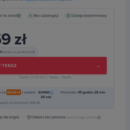
ni na zwrot
Bez subskrypcji
Dostęp bezterminowy
i
9 zł
zł
zwrotu w punktach
i
→
 TERAZ
Zapłać za 30 dni z
Twisto
PayPo
z za
63,60 zł
z kodem:
SUN60
Pozostało:
05 godzin 28 min.
24 sek.
kupach za minimum 300 zł)
p dla kogoś
Odbierz bez płacenia
wymieniając punkty
i