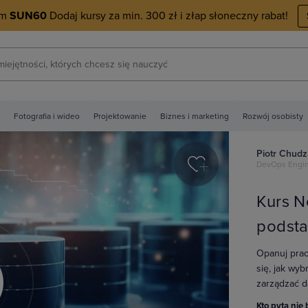
em
SUN60
Dodaj kursy za min. 300 zł i złap słoneczny rabat!
Fotografia i wideo
Projektowanie
Biznes i marketing
Rozwój osobisty
Piotr Chudz
DevOps Engi
Kurs N
podst
Opanuj prac
się, jak wyb
zarządzać d
y
Kto pyta nie 