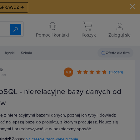
SPRAWDŹ ➜
Pomoc i kontakt
Koszyk
Zaloguj się
Oferta dla firm
Języki
Szkoła
ik
(11 ocen)
4.8
neer
oSQL - nierelacyjne bazy danych od
aw
ę z nierelacyjnymi bazami danych, poznaj ich typy i dowiedz
rać najlepszą bazę do projektu, z którym pracujesz. Naucz się
anymi i przechowywać je w bezpieczny sposób.
błądzi!
Zobacz
Najczęściej zadawane pytania