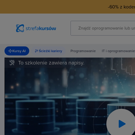
-60% z kod
Kursy AI
Ścieżki kariery
Programowanie
IT i oprogramowanie
To szkolenie zawiera napisy.
Pla