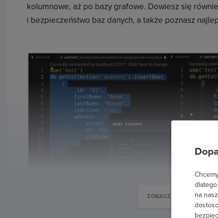
kolumnowe, aż po bazy grafowe. Dowiesz się równie
i bezpieczeństwo baz danych, a także poznasz najle
Dopa
Chcemy 
dlatego
na nasz
ZOBACZ WIĘCEJ
dostoso
bezpiec