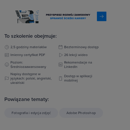
To szkolenie obejmuje:
2,5 godziny materiałów
Bezterminowy dostęp
Imienny certyfikat PDF
26 lekcji wideo
Poziom:
Rekomendacje na
Średniozaawansowany
LinkedIn
Napisy dostępne w
Dostęp w aplikacji
językach: polski, angielski,
mobilnej
ukraiński
Powiązane tematy:
Fotografia i edycja zdjęć
Adobe Photoshop