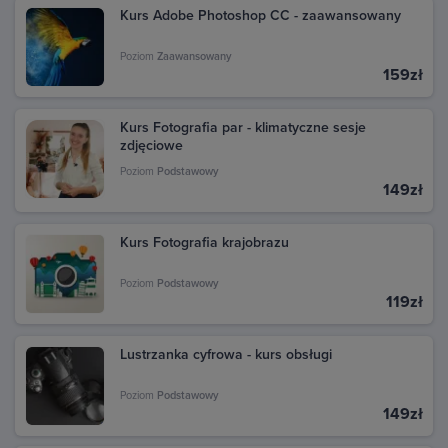
Kurs Adobe Photoshop CC - zaawansowany
Możesz również znaleźć fakturę na stronie Google
Pay. Przejdź pod ten adres: pay.google.com i zaloguj
Poziom
Zaawansowany
się na swoje konto Google, z którego dokonano
159zł
zakupu. W sekcji Aktywność znajdziesz wszystkie
transakcje dokonane w Google Play. Kliknij daną
transakcję, aby zobaczyć szczegóły i pobrać fakturę.
Kurs Fotografia par - klimatyczne sesje
zdjęciowe
Poziom
Podstawowy
149zł
Kurs Fotografia krajobrazu
Poziom
Podstawowy
119zł
Lustrzanka cyfrowa - kurs obsługi
Poziom
Podstawowy
149zł