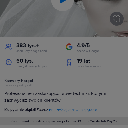
Play
Video
383 tys.+
4.9/5
osób uczyło się z nami
ocena w Google
60 tys.
19
lat
zweryfikowanych opinii
na rynku edukacji
Ksawery Kargól
Trener - praktyk AI
Profesjonalne i zaskakująco łatwe techniki, którymi
zachwycisz swoich klientów
Kto pyta nie błądzi!
Zobacz
Najczęściej zadawane pytania
Zacznij naukę już dziś, zapłać wygodnie za 30 dni z
Twisto
lub
PayPo
.