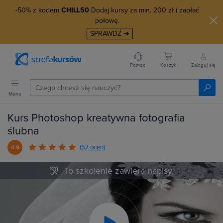
-50% z kodem
CHILL50
Dodaj kursy za min. 200 zł i zapłać
połowę.
SPRAWDŹ ➜
Pomoc
Koszyk
Zaloguj się
Menu
Kurs Photoshop kreatywna fotografia
ślubna
(57 ocen)
4.9
To szkolenie zawiera napisy.