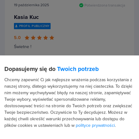
19 października 2025
Potwierdzona transakcja
Kasia Kuc
PROFIL PUBLICZNY
5.0
Świetne !
Dopasujemy się do
Twoich potrzeb
Chcemy zapewnić Ci jak najlepsze wrażenia podczas korzystania z
14 października 2025
Potwierdzona transakcja
naszej strony, dlatego wykorzystujemy na niej ciasteczka. To dzięki
nim możemy wychwytywać błędy na naszej stronie, zapamiętywać
Monika Gacek
Twoje wybory, wyświetlać spersonalizowane reklamy,
PROFIL PUBLICZNY
dostosowywać treści na stronie do Twoich potrzeb oraz zwiększać
Twoje bezpieczeństwo. Oczywiście to Ty decydujesz.
Możesz w
5.0
każdej chwili określić warunki przechowywania lub dostępu do
plików cookies w ustawieniach lub w
polityce prywatności
.
Super polecam