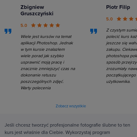
Zbigniew
Piotr Filip
Gruszczyński
5.0
5.0
Z czystym sumi
Wiele jest kursów na temat
polecić kurs ka
aplikacji Photoshop. Jednak
jeszcze się wah
w tym kursie znalazłem
zakupu. Ciekawe
wiele porad jak szybko
photoshopa po
usprawnić moją pracę i
sposób przejrzys
znacznie zmniejszyć czas na
zrozumiały nawe
dokonanie retuszu
początkującego
poszczególnych zdjęć.
użytkownika.
Warty polecenia
Zobacz wszystkie
Jeśli chcesz tworzyć profesjonalne fotografie ślubne to ten
kurs jest właśnie dla Ciebie. Wykorzystaj program