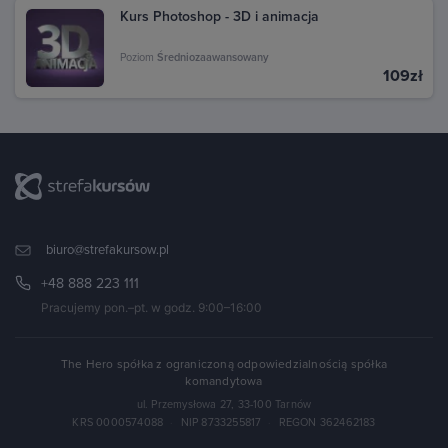
Kurs Photoshop - 3D i animacja
Poziom
Średniozaawansowany
109zł
biuro@strefakursow.pl
+48 888 223 111
Pracujemy pon.–pt. w godz. 9:00–16:00
The Hero spółka z ograniczoną odpowiedzialnością spółka
komandytowa
ul. Przemysłowa 27, 33-100 Tarnów
KRS 0000574088
·
NIP 8733255817
·
REGON 362462183