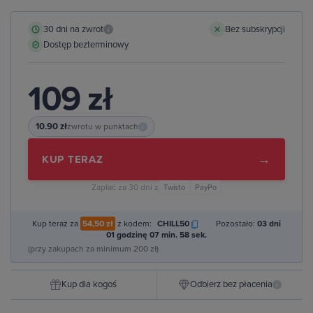
30 dni na zwrot
Bez subskrypcji
i
Dostęp bezterminowy
109 zł
10.90 zł
zwrotu w punktach
i
→
KUP TERAZ
Zapłać za 30 dni z
Twisto
PayPo
Kup teraz za
54,50 zł
z kodem:
CHILL50
Pozostało:
03 dni
01 godzinę 07 min. 57 sek.
(przy zakupach za minimum 200 zł)
Kup dla kogoś
Odbierz bez płacenia
i