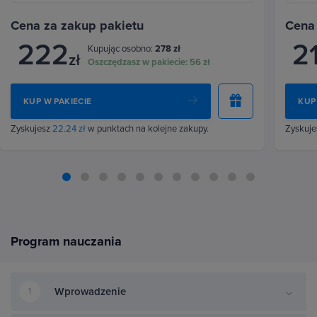
Cena za zakup pakietu
Cena
222
2
Kupując osobno:
278 zł
zł
Oszczędzasz w pakiecie:
56 zł
KUP W PAKIECIE
KUP
Zyskujesz
22.24 zł
w punktach na kolejne zakupy.
Zyskuj
Program nauczania
Wprowadzenie
1