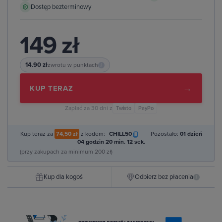
Dostęp bezterminowy
149 zł
14.90 zł
zwrotu w punktach
i
→
KUP TERAZ
Zapłać za 30 dni z
Twisto
PayPo
Kup teraz za
74,50 zł
z kodem:
CHILL50
Pozostało:
01 dzień
04 godzin 20 min. 10 sek.
(przy zakupach za minimum 200 zł)
Kup dla kogoś
Odbierz bez płacenia
i