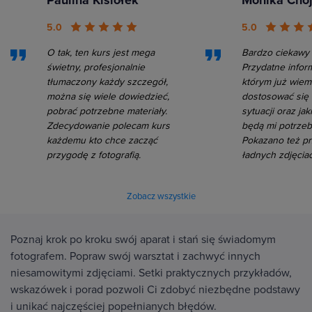
5.0
5.0
O tak, ten kurs jest mega
Bardzo ciekawy 
świetny, profesjonalnie
Przydatne inform
tłumaczony każdy szczegół,
którym już wiem
można się wiele dowiedzieć,
dostosować się
pobrać potrzebne materiały.
sytuacji oraz jak
Zdecydowanie polecam kurs
będą mi potrzeb
każdemu kto chce zacząć
Pokazano też pr
przygodę z fotografią.
ładnych zdjęcia
Zobacz wszystkie
Poznaj krok po kroku swój aparat i stań się świadomym
fotografem. Popraw swój warsztat i zachwyć innych
niesamowitymi zdjęciami. Setki praktycznych przykładów,
wskazówek i porad pozwoli Ci zdobyć niezbędne podstawy
i unikać najczęściej popełnianych błędów.