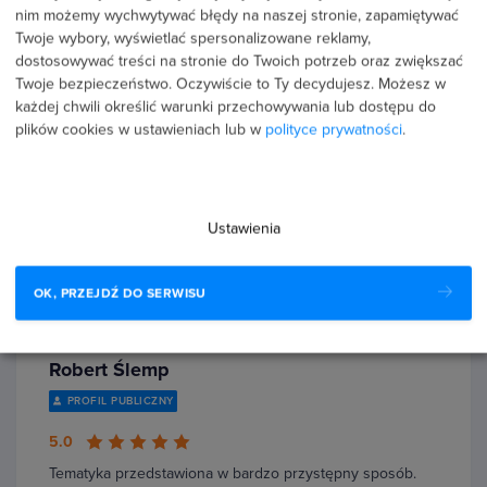
5 %
nim możemy wychwytywać błędy na naszej stronie, zapamiętywać
Twoje wybory, wyświetlać spersonalizowane reklamy,
1 %
dostosowywać treści na stronie do Twoich potrzeb oraz zwiększać
Twoje bezpieczeństwo. Oczywiście to Ty decydujesz.
Możesz w
0 %
każdej chwili określić warunki przechowywania lub dostępu do
plików cookies w ustawieniach lub w
polityce prywatności
.
0 %
Ustawienia
Recenzje użytkowników (721)
OK, PRZEJDŹ DO SERWISU
31 maja 2026
Potwierdzona transakcja
Robert Ślemp
PROFIL PUBLICZNY
5.0
Tematyka przedstawiona w bardzo przystępny sposób.