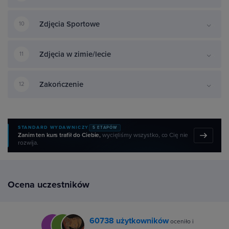
Zdjęcia Sportowe
10
Zdjęcia w zimie/lecie
11
Zakończenie
12
STANDARD WYDAWNICZY
5 ETAPÓW
Zanim ten kurs trafił do Ciebie,
wycięliśmy wszystko, co Cię nie
rozwija.
Ocena uczestników
60738 użytkowników
oceniło i