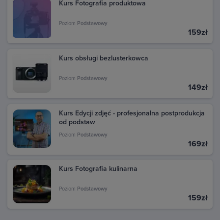
transakcję, aby zobaczyć szczegóły i pobrać fakturę.
Kurs Fotografia produktowa
Poziom
Podstawowy
159zł
Kurs obsługi bezlusterkowca
Poziom
Podstawowy
149zł
Kurs Edycji zdjęć - profesjonalna postprodukcja
od podstaw
Poziom
Podstawowy
169zł
Kurs Fotografia kulinarna
Poziom
Podstawowy
159zł