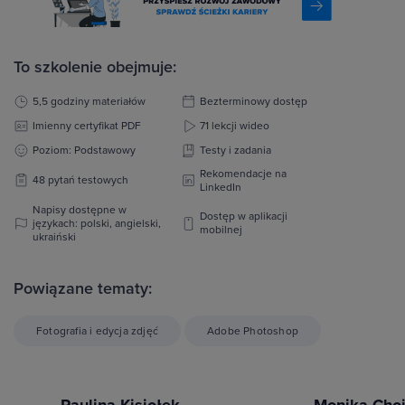
To szkolenie obejmuje:
5,5 godziny materiałów
Bezterminowy dostęp
Imienny certyfikat PDF
71 lekcji wideo
Poziom: Podstawowy
Testy i zadania
Rekomendacje na
48 pytań testowych
LinkedIn
Napisy dostępne w
Dostęp w aplikacji
językach: polski, angielski,
mobilnej
ukraiński
Powiązane tematy:
Fotografia i edycja zdjęć
Adobe Photoshop
Paulina Kisiołek
Monika Choj