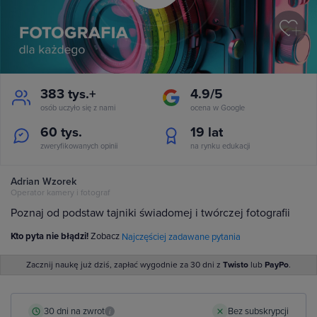
383 tys.+
4.9/5
osób uczyło się z nami
ocena w Google
60 tys.
19
lat
zweryfikowanych opinii
na rynku edukacji
Adrian Wzorek
Operator kamery i fotograf
Poznaj od podstaw tajniki świadomej i twórczej fotografii
Kto pyta nie błądzi!
Zobacz
Najczęściej zadawane pytania
Zacznij naukę już dziś, zapłać wygodnie za 30 dni z
Twisto
lub
PayPo
.
30 dni na zwrot
Bez subskrypcji
i