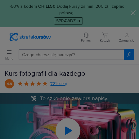
-50% z kodem
CHILL50
Dodaj kursy za min. 200 zł i zapłać
połowę.
SPRAWDŹ ➜
Pomoc
Koszyk
Zaloguj się
Menu
Kurs fotografii dla każdego
(721 ocen)
4.9
To szkolenie zawiera napisy.
Play
Video