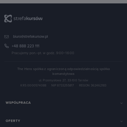
biuro@strefakursow.pl
+48 888 223 111
Pracujemy pon.–pt. w godz. 9:00–16:00
The Hero spółka z ograniczoną odpowiedzialnością spółka
komandytowa
ul. Przemysłowa 27, 33-100 Tarnów
KRS 0000574088
·
NIP 8733255817
·
REGON 362462183
WSPÓŁPRACA
OFERTY