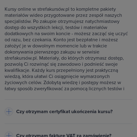
Kursy online w strefakursów.pl to kompletne pakiety
materiałów wideo przygotowane przez zespół naszych
specjalistów. Po zakupie otrzymujesz natychmiastowy
dostęp do wszystkich lekcji, testów i materiałów
dodatkowych na swoim koncie - możesz zacząć się uczyć
od razu, bez czekania. Konto jest bezpłatne i możesz
założyć je w dowolnym momencie lub w trakcie
dokonywania pierwszego zakupu w serwisie
strefakursów.pl. Materiały, do których otrzymasz dostęp,
pozwolą Ci rozwinąć się zawodowo i podnieść swoje
kwalifikacje. Każdy kurs przepełniony jest praktyczną
wiedzą, która ułatwi Ci osiągnięcie wymarzonych
życiowych celów. Zdobytą wiedzę i postępy możesz w
łatwy sposób zweryfikować za pomocą licznych testów i
ćwiczeń dołączonych do każdego kursu.
Czy otrzymam certyfikat ukończenia kursu?
Do każdego ukończonego przez Ciebie kursu wystawiamy
imienny certyfikat w formacie PDF - będzie on dostępny na
Czy otrzymam fakturę VAT za zamówienie?