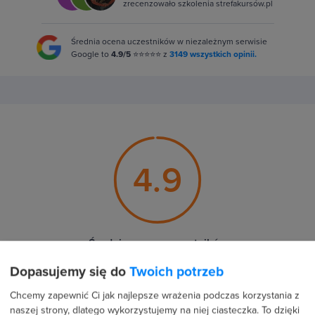
zrecenzowało szkolenia strefakursów.pl
Średnia ocena uczestników w niezależnym serwisie
Google to
4.9/5
⭐⭐⭐⭐⭐ z
3149 wszystkich opinii.
4.9
Średnia ocena uczestników
Dopasujemy się do
Twoich potrzeb
93 %
Chcemy zapewnić Ci jak najlepsze wrażenia podczas korzystania z
naszej strony, dlatego wykorzystujemy na niej ciasteczka. To dzięki