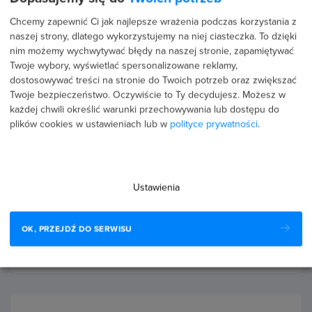
strony w Photoshop i czekam z niecierpliwością na
Chcemy zapewnić Ci jak najlepsze wrażenia podczas korzystania z
kontynuacje!
naszej strony, dlatego wykorzystujemy na niej ciasteczka. To dzięki
nim możemy wychwytywać błędy na naszej stronie, zapamiętywać
Twoje wybory, wyświetlać spersonalizowane reklamy,
dostosowywać treści na stronie do Twoich potrzeb oraz zwiększać
Twoje bezpieczeństwo. Oczywiście to Ty decydujesz.
Możesz w
każdej chwili określić warunki przechowywania lub dostępu do
24 października 2013
Potwierdzona transakcja
plików cookies w ustawieniach lub w
polityce prywatności
.
Krzysztof Majka
5.0
Kurs PHP - zaawansowany
Ustawienia
Kurs naprawdę świetny ! Osobiście uczę się PHP na
przemian z kursu i książki, jeśli czytasz i coś nie
rozumiesz włączasz video i wszystko staje się jasne bo
OK, PRZEJDŹ DO SERWISU
lektor naprawdę…
Czytaj więcej