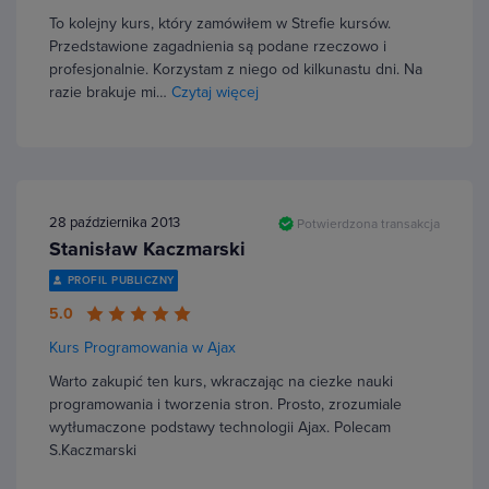
To kolejny kurs, który zamówiłem w Strefie kursów.
Przedstawione zagadnienia są podane rzeczowo i
profesjonalnie. Korzystam z niego od kilkunastu dni. Na
razie brakuje mi…
Czytaj więcej
28 października 2013
Potwierdzona transakcja
Stanisław Kaczmarski
PROFIL PUBLICZNY
5.0
Kurs Programowania w Ajax
Warto zakupić ten kurs, wkraczając na ciezke nauki
programowania i tworzenia stron. Prosto, zrozumiale
wytłumaczone podstawy technologii Ajax. Polecam
S.Kaczmarski