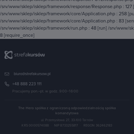
/srv/www/sklep/isklep/framework/response/Response.php : 127
/srv/www/sklep/isklep/framework/core/Application.php : 258 [p
/srv/www/sklep/isklep/framework/core/Application.php : 83 [se
/srv/www/sklep/isklep/framework/run.php : 48 [run] /srv/www/skl
8 [require_once]
biuro@strefakursow.pl
+48 888 223 111
Pracujemy pon.–pt. w godz. 9:00–16:00
The Hero spółka z ograniczoną odpowiedzialnością spółka
komandytowa
ul. Przemysłowa 27, 33-100 Tarnów
KRS 0000574088
·
NIP 8733255817
·
REGON 362462183