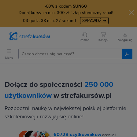
-60% z kodem
SUN60
Dodaj kursy za min. 300 zł i złap słoneczny rabat!
03
godz.
38
min.
26
sekund
SPRAWDŹ ➜
Pomoc
Koszyk
Zaloguj się
Menu
Dołącz do społeczności
250 000
użytkowników
w strefakursów.pl
Rozpocznij naukę w największej polskiej platformie
szkoleniowej i rozwijaj się online!
60728 użytkowników
oceniło i