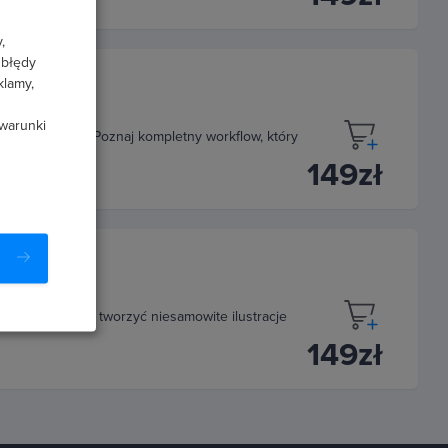
,
 błędy
klamy,
 warunki
krok po kroku. Poznaj kompletny workflow, który
149zł
tóre pozwolą Ci tworzyć niesamowite ilustracje
149zł