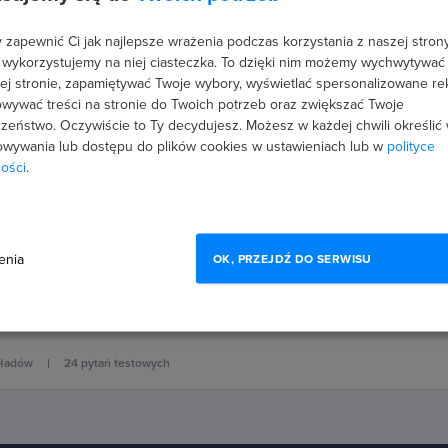
ładów
18 pytań testowych
zapewnić Ci jak najlepsze wrażenia podczas korzystania z naszej strony
 wykorzystujemy na niej ciasteczka. To dzięki nim możemy wychwytywać
nii)
ej stronie, zapamiętywać Twoje wybory, wyświetlać spersonalizowane re
wywać treści na stronie do Twoich potrzeb oraz zwiększać Twoje
ablecie graficznym
zeństwo. Oczywiście to Ty decydujesz.
Możesz w każdej chwili określić
iedni tablet graficzny, skonfigurować go i opanować techniki rysowania 
wywania lub dostępu do plików cookies w ustawieniach lub w
polityce
yfrowe rysunki!
ości
.
ładów
20 pytań testowych
enia
inii)
OK, PRZEJDŹ DO SERWISU
g dla początkujących
a tablecie graficznym i poznaj techniki rysowania w Adobe Photoshop, k
kładów
24 pytań testowych