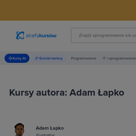
Kursy AI
Ścieżki kariery
Programowanie
IT i oprogramowanie
Kursy autora: Adam Łapko
Adam Łapko
Ilustrator