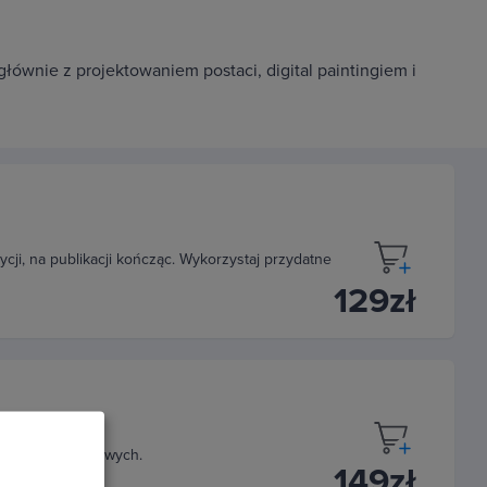
łównie z projektowaniem postaci, digital paintingiem i
cji, na publikacji kończąc. Wykorzystaj przydatne
129zł
h rysunków cyfrowych.
149zł