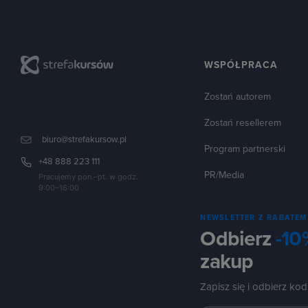
WSPÓŁPRACA
Zostań autorem
Zostań resellerem
biuro@strefakursow.pl
Program partnerski
+48 888 223 111
PR/Media
Pracujemy pon.–pt. w godz.
9:00–16:00
NEWSLETTER Z RABATEM
Odbierz
-10
zakup
Zapisz się i odbierz kod