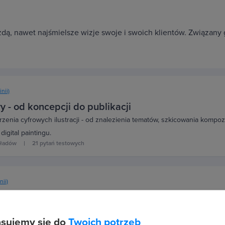
żdą, nawet najśmielsze wizje swoje i swoich klientów. Związany g
inii)
 - od koncepcji do publikacji
enia cyfrowych ilustracji - od znalezienia tematów, szkicowania kompozy
digital paintingu.
kładów
21 pytań testowych
nii)
rocreate od podstaw
aplikacji Procreate i wykorzystaj swój tablet do tworzenia niesamowityc
sujemy się do
Twoich potrzeb