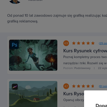
Od ponad 10 lat zawodowo zajmuje się grafiką realizując ka
grafiką reklamową.
(29 op
4.9
Kurs Rysunek cyfrowy
Poznaj kompletny proces tworz
narzędzia i triki. Rozwiń się w 
Poziom:
Podstawowy
22 wy
(51 opi
4.7
Kurs Rysowanie w P
Opanuj olbrzymie możliwości 
Dopa