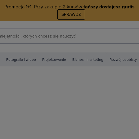
Promocja 1+1: Przy zakupie 2 kursów
tańszy dostajesz gratis
SPRAWDŹ
Fotografia i wideo
Projektowanie
Biznes i marketing
Rozwój osobisty