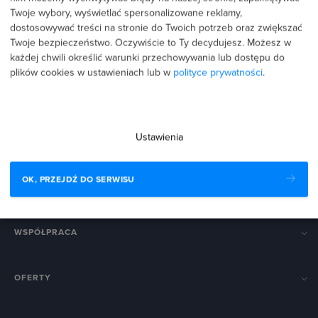
Twoje wybory, wyświetlać spersonalizowane reklamy,
dostosowywać treści na stronie do Twoich potrzeb oraz zwiększać
Twoje bezpieczeństwo. Oczywiście to Ty decydujesz.
Możesz w
każdej chwili określić warunki przechowywania lub dostępu do
biuro@strefakursow.pl
plików cookies w ustawieniach lub w
polityce prywatności
.
+48 888 223 111
Pracujemy pon.–pt. w godz. 9:00–16:00
Ustawienia
The Hero spółka z ograniczoną odpowiedzialnością spółka
komandytowa
ul. Przemysłowa 27, 33-100 Tarnów
OK, PRZEJDŹ DO SERWISU
KRS 0000574088
·
NIP 8733255817
·
REGON 362462183
WSPÓŁPRACA
OFERTY