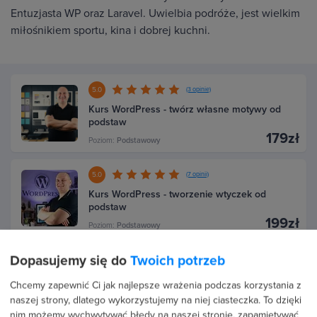
Entuzjasta WP oraz Laravel. Uwielbia podróże, jest wielkim
miłośnikiem sportu, kina i dobrej kuchni.
5.0
(3 opinie)
Kurs WordPress - twórz własne motywy od
podstaw
179zł
Poziom:
Podstawowy
5.0
(7 opinii)
Kurs WordPress - tworzenie wtyczek od
podstaw
199zł
Poziom:
Podstawowy
Dopasujemy się do
Twoich potrzeb
ZAŁADUJ WIĘCEJ
Chcemy zapewnić Ci jak najlepsze wrażenia podczas korzystania z
naszej strony, dlatego wykorzystujemy na niej ciasteczka. To dzięki
nim możemy wychwytywać błędy na naszej stronie, zapamiętywać