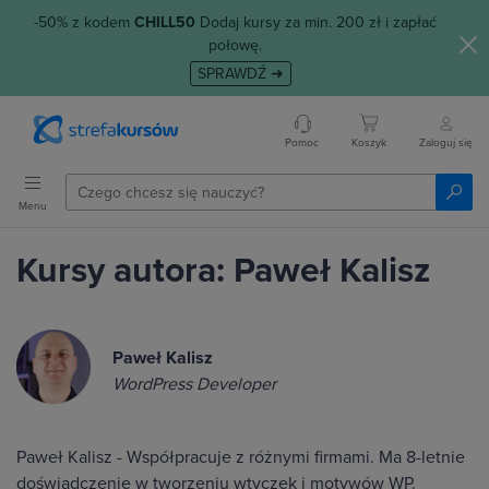
-50% z kodem
CHILL50
Dodaj kursy za min. 200 zł i zapłać
połowę.
SPRAWDŹ ➜
Pomoc
Koszyk
Zaloguj się
Menu
Kursy autora: Paweł Kalisz
Paweł Kalisz
WordPress Developer
Paweł Kalisz - Współpracuje z różnymi firmami. Ma 8-letnie
doświadczenie w tworzeniu wtyczek i motywów WP.