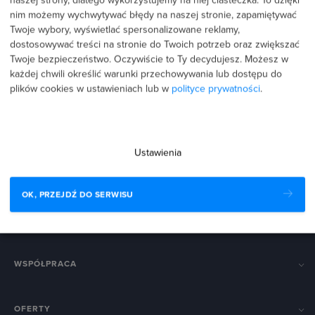
nim możemy wychwytywać błędy na naszej stronie, zapamiętywać
Twoje wybory, wyświetlać spersonalizowane reklamy,
dostosowywać treści na stronie do Twoich potrzeb oraz zwiększać
Twoje bezpieczeństwo. Oczywiście to Ty decydujesz.
Możesz w
każdej chwili określić warunki przechowywania lub dostępu do
plików cookies w ustawieniach lub w
polityce prywatności
.
biuro@strefakursow.pl
+48 888 223 111
Pracujemy pon.–pt. w godz. 9:00–16:00
Ustawienia
The Hero spółka z ograniczoną odpowiedzialnością spółka
komandytowa
OK, PRZEJDŹ DO SERWISU
ul. Przemysłowa 27, 33-100 Tarnów
KRS 0000574088
·
NIP 8733255817
·
REGON 362462183
WSPÓŁPRACA
OFERTY