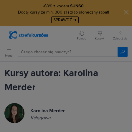
-60% z kodem
SUN60
Dodaj kursy za min. 300 zł i złap słoneczny rabat!
SPRAWDŹ ➜
Pomoc
Koszyk
Zaloguj się
Menu
Kursy autora: Karolina
Merder
Karolina Merder
Księgowa