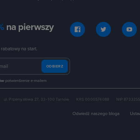
%
na pierwszy
 rabatowy na start.
ODBIERZ
tów
•
potwierdzenie e-mailem
ul. Przemysłowa 27, 33-100 Tarnów
KRS 0000574088
NIP 873325
·
·
·
Odwiedź naszego bloga
Usta