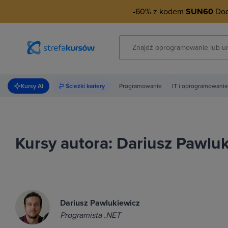
-60% z kodem
SUN60
Doda
Kursy AI
Ścieżki kariery
Programowanie
IT i oprogramowanie
Kursy autora: Dariusz Pawlu
Dariusz Pawlukiewicz
Programista .NET