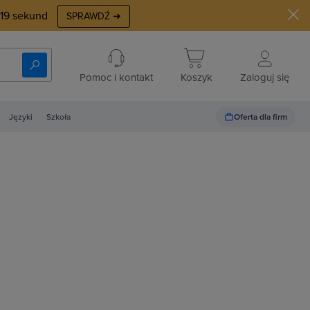
18
sekund
SPRAWDŹ ➜
Pomoc i kontakt
Koszyk
Zaloguj się
Oferta dla firm
Języki
Szkoła