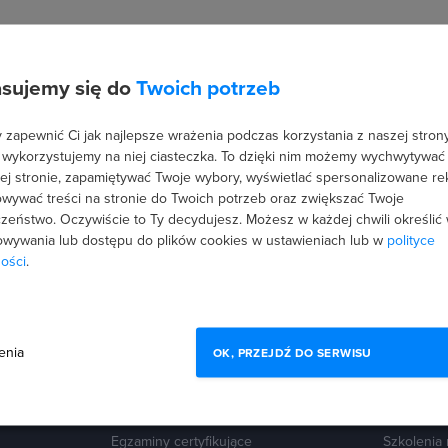
m. Chętnie dzieli się swoją wiedzą z zakresu szeroko pojętego
 prelegent na licznych konferencjach programistycznych.
sujemy się do
Twoich potrzeb
zapewnić Ci jak najlepsze wrażenia podczas korzystania z naszej strony
 wykorzystujemy na niej ciasteczka. To dzięki nim możemy wychwytywać
ej stronie, zapamiętywać Twoje wybory, wyświetlać spersonalizowane re
wywać treści na stronie do Twoich potrzeb oraz zwiększać Twoje
zeństwo. Oczywiście to Ty decydujesz.
Możesz w każdej chwili określić
wywania lub dostępu do plików cookies w ustawieniach lub w
polityce
ości
.
OFERTY
DLA UC
Dofinansowanie
Program p
enia
OK, PRZEJDŹ DO SERWISU
Dla firm i zespołów
Program l
Ścieżki kariery
Karty pod
Egzaminy certyfikujące
Szkolenia