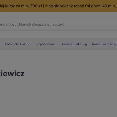
j kursy za min. 300 zł i złap słoneczny rabat!
04
godz.
43
min.
Fotografia i wideo
Projektowanie
Biznes i marketing
Rozwój osobisty
kiewicz