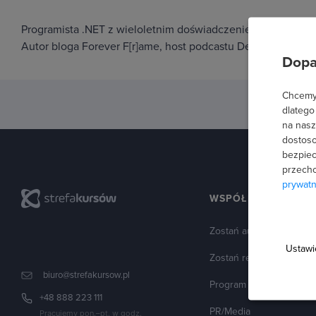
Programista .NET z wieloletnim doświadczeniem komercyjny
Autor bloga Forever F[r]ame, host podcastu DevReview oraz
Dopa
Chcemy 
dlatego
na nasz
dostoso
bezpiec
przecho
prywatn
WSPÓŁPRACA
Zostań autorem
Ustawi
Zostań resellerem
biuro@strefakursow.pl
Program partnerski
+48 888 223 111
PR/Media
Pracujemy pon.–pt. w godz.