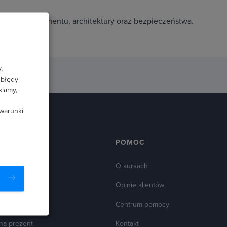
 web developmentu, architektury oraz bezpieczeństwa.
,
 błędy
klamy,
 warunki
ZESTNIKÓW
POMOC
oleceń
O kursach
ojalnościowy
Opinie klientów
arunkowe
Centrum pomocy
 na prezent
Kontakt