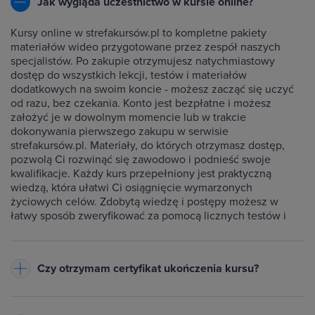
Jak wygląda uczestnictwo w kursie online?
Kursy online w strefakursów.pl to kompletne pakiety
materiałów wideo przygotowane przez zespół naszych
specjalistów. Po zakupie otrzymujesz natychmiastowy
dostęp do wszystkich lekcji, testów i materiałów
dodatkowych na swoim koncie - możesz zacząć się uczyć
od razu, bez czekania. Konto jest bezpłatne i możesz
założyć je w dowolnym momencie lub w trakcie
dokonywania pierwszego zakupu w serwisie
strefakursów.pl. Materiały, do których otrzymasz dostęp,
pozwolą Ci rozwinąć się zawodowo i podnieść swoje
kwalifikacje. Każdy kurs przepełniony jest praktyczną
wiedzą, która ułatwi Ci osiągnięcie wymarzonych
życiowych celów. Zdobytą wiedzę i postępy możesz w
łatwy sposób zweryfikować za pomocą licznych testów i
ćwiczeń dołączonych do każdego kursu.
Czy otrzymam certyfikat ukończenia kursu?
Do każdego ukończonego przez Ciebie kursu wystawiamy
imienny certyfikat w formacie PDF - będzie on dostępny na