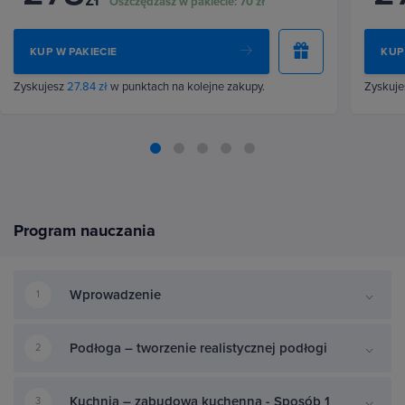
Oszczędzasz w pakiecie:
70 zł
KUP W PAKIECIE
KUP
Zyskujesz
27.84 zł
w punktach na kolejne zakupy.
Zyskuj
Program nauczania
Wprowadzenie
1
Podłoga – tworzenie realistycznej podłogi
2
Kuchnia – zabudowa kuchenna - Sposób 1
3