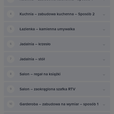
Kuchnia – zabudowa kuchenna – Sposób 2
4
Łazienka – kamienna umywalka
5
Jadalnia – krzesło
6
Jadalnia – stół
7
Salon – regał na książki
8
Salon – zaokrąglona szafka RTV
9
Garderoba – zabudowa na wymiar – sposób 1
10