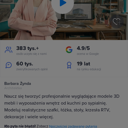
Play
Video
383 tys.+
4.9/5
osób uczyło się z nami
ocena w Google
60 tys.
19
lat
zweryfikowanych opinii
na rynku edukacji
Barbara Żynda
Architektka
Naucz się tworzyć profesjonalnie wyglądające modele 3D
mebli i wyposażenia wnętrz od kuchni po sypialnię.
Modeluj realistyczne szafki, łóżka, stoły, krzesła RTV,
dekoracje i wiele więcej.
Kto pyta nie błądzi!
Zobacz
Najczęściej zadawane pytania