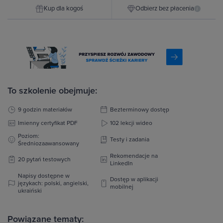
Kup dla kogoś
Odbierz bez płacenia
i
To szkolenie obejmuje:
9 godzin materiałów
Bezterminowy dostęp
Imienny certyfikat PDF
102 lekcji wideo
Poziom:
Testy i zadania
Średniozaawansowany
Rekomendacje na
20 pytań testowych
LinkedIn
Napisy dostępne w
Dostęp w aplikacji
językach: polski, angielski,
mobilnej
ukraiński
Powiązane tematy: