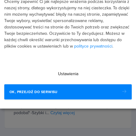
Chcemy zapewnić Ci jak najlepsze wrażenia podczas korzystania z
5.0
naszej strony, dlatego wykorzystujemy na niej ciasteczka. To dzięki
Strefa Kursów odegrała ogromną rolę w moim rozwoju
nim możemy wychwytywać błędy na naszej stronie, zapamiętywać
zawodowym. Dzięki zdobytej wiedzy zdecydowałem się
Twoje wybory, wyświetlać spersonalizowane reklamy,
na przebranżowienie i otwarcie własnej działalności
dostosowywać treści na stronie do Twoich potrzeb oraz zwiększać
gospodarczej. Kursy…
Czytaj więcej
Twoje bezpieczeństwo. Oczywiście to Ty decydujesz.
Możesz w
każdej chwili określić warunki przechowywania lub dostępu do
plików cookies w ustawieniach lub w
polityce prywatności
.
11 lutego 2026
Ustawienia
Karolina Gawron
5.0
OK, PRZEJDŹ DO SERWISU
Bardzo dobra platforma szkoleniowa. Kupiłam kilkanaście
kursów, robię je w swoim tempie. Zdobyłam kilka
certyfikatów, które mogłam wpisać w CV. Co mi się
podoba? -Szybki i…
Czytaj więcej