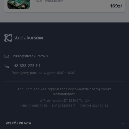
Poziom
Podstawowy
169zł
biuro@strefakursow.pl
+48 888 223 111
Pracujemy pon.–pt. w godz. 9:00–16:00
The Hero spółka z ograniczoną odpowiedzialnością spółka
komandytowa
ul. Przemysłowa 27, 33-100 Tarnów
KRS 0000574088
·
NIP 8733255817
·
REGON 362462183
WSPÓŁPRACA