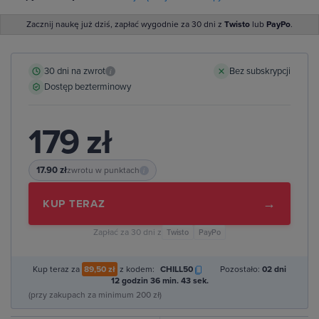
Zacznij naukę już dziś, zapłać wygodnie za 30 dni z
Twisto
lub
PayPo
.
30 dni na zwrot
Bez subskrypcji
i
Dostęp bezterminowy
179 zł
17.90 zł
zwrotu w punktach
i
→
KUP TERAZ
Zapłać za 30 dni z
Twisto
PayPo
Kup teraz za
89,50 zł
z kodem:
CHILL50
Pozostało:
02 dni
12 godzin 36 min. 42 sek.
(przy zakupach za minimum 200 zł)