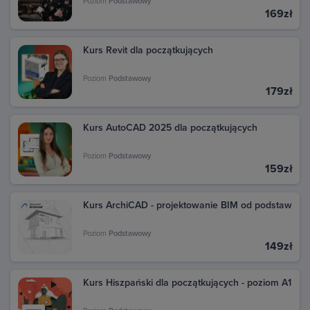
transakcje dokonane w Google Play. Kliknij daną
Poziom
Podstawowy
169zł
transakcję, aby zobaczyć szczegóły i pobrać fakturę.
Kurs Revit dla początkujących
Poziom
Podstawowy
179zł
Kurs AutoCAD 2025 dla początkujących
Poziom
Podstawowy
159zł
Kurs ArchiCAD - projektowanie BIM od podstaw
Poziom
Podstawowy
149zł
Kurs Hiszpański dla początkujących - poziom A1