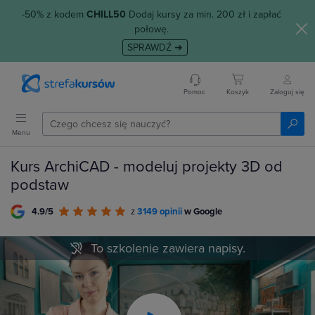
-50% z kodem
CHILL50
Dodaj kursy za min. 200 zł i zapłać
połowę.
SPRAWDŹ ➜
Pomoc
Koszyk
Zaloguj się
Menu
Kurs ArchiCAD - modeluj projekty 3D od
podstaw
4.9/5
z
3149 opinii
w Google
To szkolenie zawiera napisy.