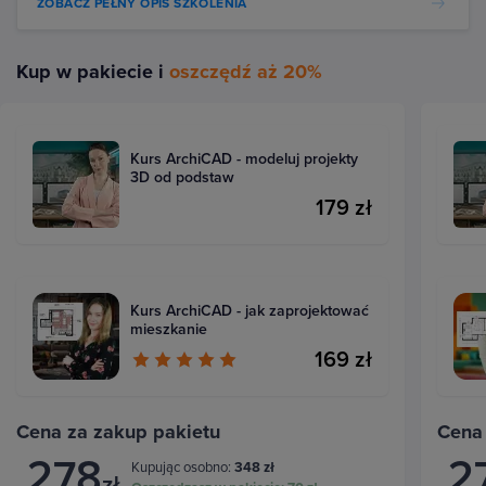
ZOBACZ PEŁNY OPIS SZKOLENIA
Kup w pakiecie i
oszczędź aż 20%
Kurs ArchiCAD - modeluj projekty
3D od podstaw
179 zł
Kurs ArchiCAD - jak zaprojektować
mieszkanie
169 zł
Cena za zakup pakietu
Cena
278
2
Kupując osobno:
348 zł
zł