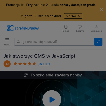
Promocja 1+1: Przy zakupie 2 kursów
tańszy dostajesz gratis
04
godz.
56
min.
58
sekund
SPRAWDŹ
Pomoc
Koszyk
Zaloguj się
Menu
Jak stworzyć CMS w JavaScript
(39 ocen)
4.7
To szkolenie zawiera napisy.
Play
Video