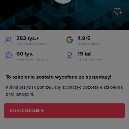
383 tys.+
4.9/5
osób uczyło się z nami
ocena w Google
60 tys.
19
lat
zweryfikowanych opinii
na rynku edukacji
To szkolenie zostało wycofane ze sprzedaży!
Kliknij przycisk poniżej, aby zobaczyć pozostałe szkolenia
z tej kategorii.
ZOBACZ SZKOLENIA