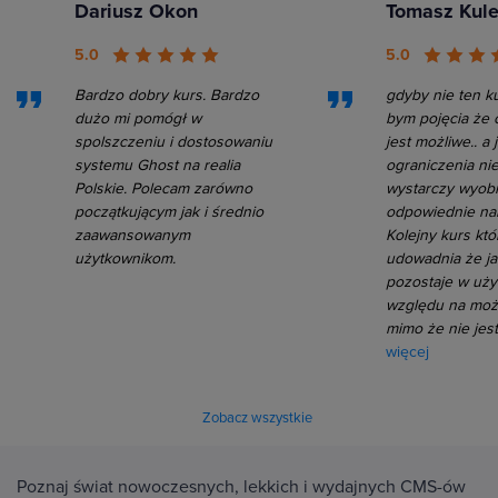
Dariusz Okon
Tomasz Kul
5.0
5.0
Bardzo dobry kurs. Bardzo
gdyby nie ten ku
dużo mi pomógł w
bym pojęcia że 
spolszczeniu i dostosowaniu
jest możliwe.. a 
systemu Ghost na realia
ograniczenia nie 
Polskie. Polecam zarówno
wystarczy wyobr
początkującym jak i średnio
odpowiednie nar
zaawansowanym
Kolejny kurs któ
użytkownikom.
udowadnia że ja
pozostaje w uży
względu na moż
mimo że nie jes
więcej
Zobacz wszystkie
Poznaj świat nowoczesnych, lekkich i wydajnych CMS-ów