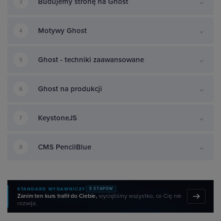
Budujemy stronę na Ghost
3
Motywy Ghost
4
Ghost - techniki zaawansowane
5
Ghost na produkcji
6
KeystoneJS
7
CMS PencilBlue
8
STANDARD WYDAWNICZY
5 ETAPÓW
Zanim ten kurs trafił do Ciebie,
wycięliśmy wszystko, co Cię nie
rozwija.