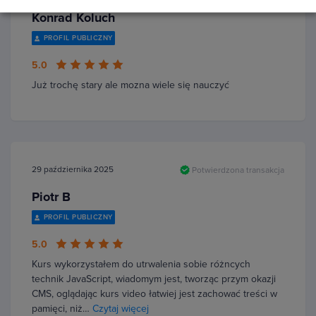
Konrad Koluch
PROFIL PUBLICZNY
5.0
Już trochę stary ale mozna wiele się nauczyć
29 października 2025
Potwierdzona transakcja
Piotr B
PROFIL PUBLICZNY
5.0
Kurs wykorzystałem do utrwalenia sobie różncych
technik JavaScript, wiadomym jest, tworząc przym okazji
CMS, oglądając kurs video łatwiej jest zachować treści w
pamięci, niż…
Czytaj więcej