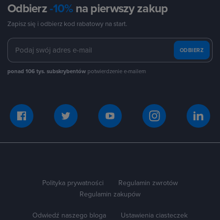
Odbierz
-10%
na pierwszy zakup
kliknij przycisk Faktura (jeśli jest dostępny).
Zapisz się i odbierz kod rabatowy na start.
Możesz również znaleźć fakturę na stronie Google
Pay. Przejdź pod ten adres: pay.google.com i zaloguj
się na swoje konto Google, z którego dokonano
ODBIERZ
zakupu. W sekcji Aktywność znajdziesz wszystkie
transakcje dokonane w Google Play. Kliknij daną
ponad 106 tys. subskrybentów
potwierdzenie e-mailem
transakcję, aby zobaczyć szczegóły i pobrać fakturę.
Polityka prywatności
Regulamin zwrotów
Regulamin zakupów
Odwiedź naszego bloga
Ustawienia ciasteczek