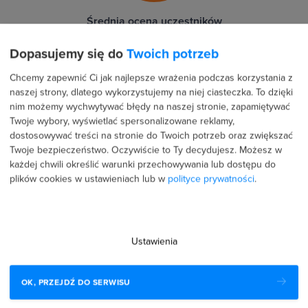
Średnia ocena uczestników
Dopasujemy się do
Twoich potrzeb
87 %
Chcemy zapewnić Ci jak najlepsze wrażenia podczas korzystania z
naszej strony, dlatego wykorzystujemy na niej ciasteczka. To dzięki
8 %
nim możemy wychwytywać błędy na naszej stronie, zapamiętywać
Twoje wybory, wyświetlać spersonalizowane reklamy,
0 %
dostosowywać treści na stronie do Twoich potrzeb oraz zwiększać
Twoje bezpieczeństwo. Oczywiście to Ty decydujesz.
Możesz w
3 %
każdej chwili określić warunki przechowywania lub dostępu do
plików cookies w ustawieniach lub w
polityce prywatności
.
3 %
Ustawienia
Recenzje użytkowników (39)
OK, PRZEJDŹ DO SERWISU
24 lutego 2026
Potwierdzona transakcja