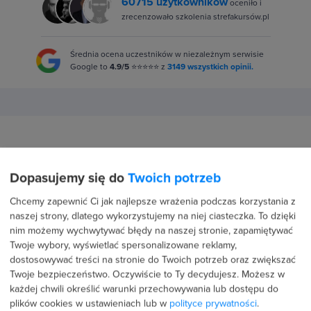
60715 użytkowników
oceniło i
zrecenzowało szkolenia strefakursów.pl
Średnia ocena uczestników w niezależnym serwisie
Google to
4.9/5
⭐⭐⭐⭐⭐ z
3149 wszystkich opinii.
Dopasujemy się do
Twoich potrzeb
4.9
Chcemy zapewnić Ci jak najlepsze wrażenia podczas korzystania z
naszej strony, dlatego wykorzystujemy na niej ciasteczka. To dzięki
nim możemy wychwytywać błędy na naszej stronie, zapamiętywać
Twoje wybory, wyświetlać spersonalizowane reklamy,
Średnia ocena uczestników
dostosowywać treści na stronie do Twoich potrzeb oraz zwiększać
Twoje bezpieczeństwo. Oczywiście to Ty decydujesz.
Możesz w
każdej chwili określić warunki przechowywania lub dostępu do
89 %
plików cookies w ustawieniach lub w
polityce prywatności
.