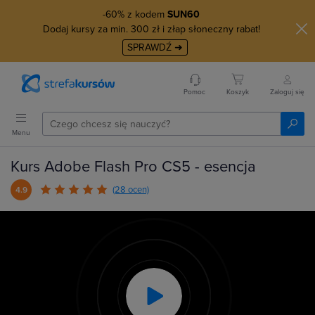
-60% z kodem
SUN60
Dodaj kursy za min. 300 zł i złap słoneczny rabat!
SPRAWDŹ ➜
Pomoc
Koszyk
Zaloguj się
Menu
Kurs Adobe Flash Pro CS5 - esencja
(28 ocen)
4.9
Play
Video