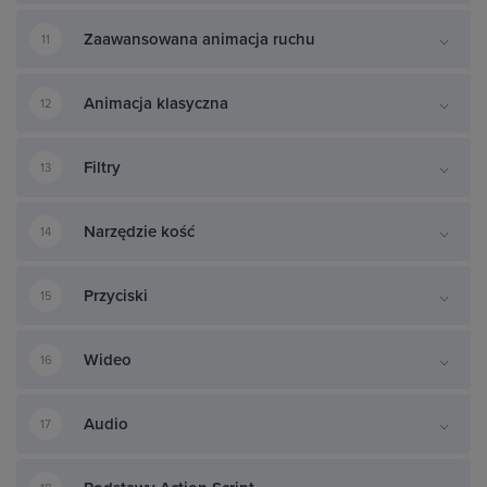
Zaawansowana animacja ruchu
11
Animacja klasyczna
12
Filtry
13
Narzędzie kość
14
Przyciski
15
Wideo
16
Audio
17