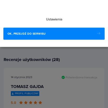
11 %
0 %
Ustawienia
0 %
OK, PRZEJDŹ DO SERWISU
0 %
Recenzje użytkowników (28)
14 stycznia 2023
Potwierdzona transakcja
TOMASZ GAJDA
PROFIL PUBLICZNY
5.0