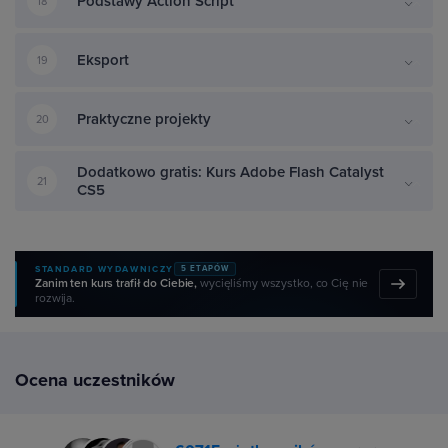
Podstawy Action Script
18
Eksport
19
Praktyczne projekty
20
Dodatkowo gratis: Kurs Adobe Flash Catalyst
21
CS5
STANDARD WYDAWNICZY
5 ETAPÓW
Zanim ten kurs trafił do Ciebie,
wycięliśmy wszystko, co Cię nie
rozwija.
Ocena uczestników