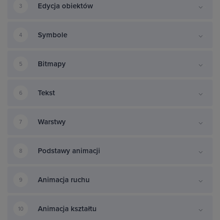
Edycja obiektów
3
Symbole
4
Bitmapy
5
Tekst
6
Warstwy
7
Podstawy animacji
8
Animacja ruchu
9
Animacja kształtu
10