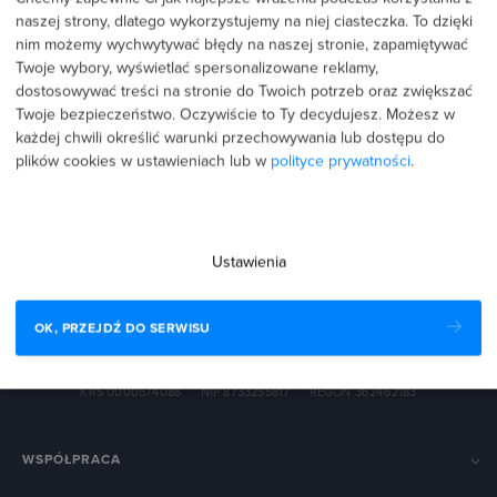
naszej strony, dlatego wykorzystujemy na niej ciasteczka. To dzięki
nim możemy wychwytywać błędy na naszej stronie, zapamiętywać
Twoje wybory, wyświetlać spersonalizowane reklamy,
dostosowywać treści na stronie do Twoich potrzeb oraz zwiększać
Twoje bezpieczeństwo. Oczywiście to Ty decydujesz.
Możesz w
każdej chwili określić warunki przechowywania lub dostępu do
plików cookies w ustawieniach lub w
polityce prywatności
.
biuro@strefakursow.pl
+48 888 223 111
Ustawienia
Pracujemy pon.–pt. w godz. 9:00–16:00
The Hero spółka z ograniczoną odpowiedzialnością spółka
OK, PRZEJDŹ DO SERWISU
komandytowa
ul. Przemysłowa 27, 33-100 Tarnów
KRS 0000574088
·
NIP 8733255817
·
REGON 362462183
WSPÓŁPRACA