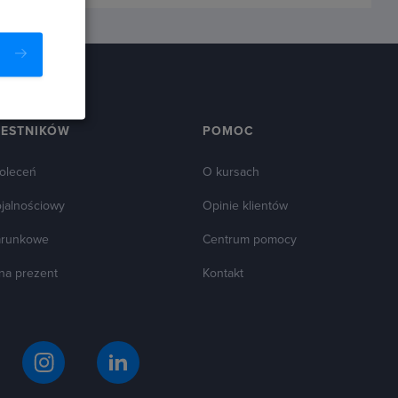
ZESTNIKÓW
POMOC
oleceń
O kursach
ojalnościowy
Opinie klientów
arunkowe
Centrum pomocy
 na prezent
Kontakt