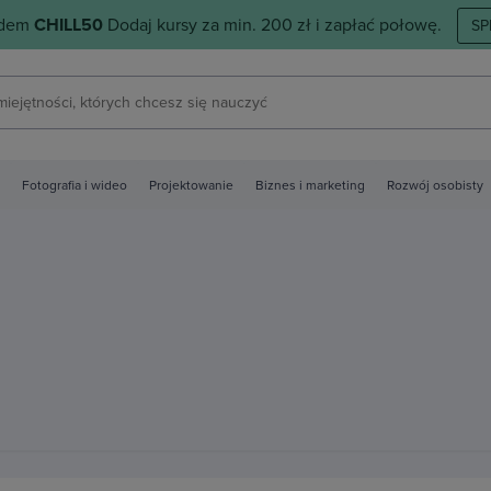
odem
CHILL50
Dodaj kursy za min. 200 zł i zapłać połowę.
SP
Fotografia i wideo
Projektowanie
Biznes i marketing
Rozwój osobisty