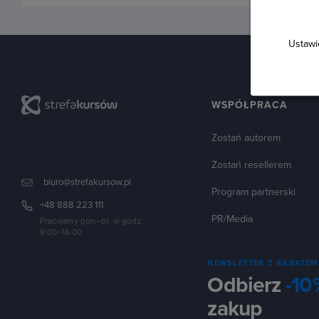
Ustawi
WSPÓŁPRACA
Zostań autorem
Zostań resellerem
biuro@strefakursow.pl
Program partnerski
+48 888 223 111
PR/Media
Pracujemy pon.–pt. w godz.
9:00–16:00
NEWSLETTER Z RABATEM
Odbierz
-10
zakup