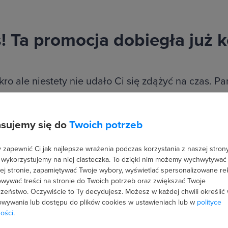
 Ta promocja dobiegła już k
ro ale niestety nie udało Ci się zdążyć na czas. Pa
ytuacji -
zapisz się do naszego newslettera
, dzię
zawsze na bieżąco i nie ominie Cię żadna promocja
sujemy się do
Twoich potrzeb
zapewnić Ci jak najlepsze wrażenia podczas korzystania z naszej strony
Podaj swój E-mail
ZAPISZ SIĘ
 wykorzystujemy na niej ciasteczka. To dzięki nim możemy wychwytywać
ej stronie, zapamiętywać Twoje wybory, wyświetlać spersonalizowane re
wywać treści na stronie do Twoich potrzeb oraz zwiększać Twoje
zeństwo. Oczywiście to Ty decydujesz.
lub
kliknij tutaj
i zobacz aktualne promocje
Możesz w każdej chwili określić
wywania lub dostępu do plików cookies w ustawieniach lub w
polityce
ości
.