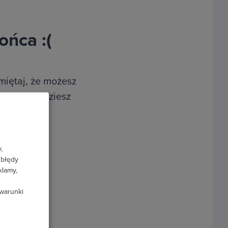
ońca :(
miętaj, że możesz
ku temu będziesz
.
,
 błędy
klamy,
 warunki