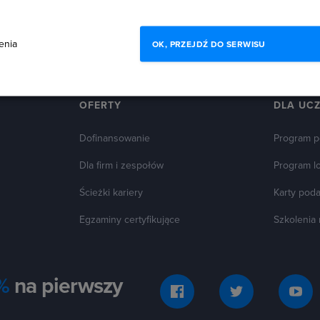
enia
OK, PRZEJDŹ DO SERWISU
OFERTY
DLA UC
Dofinansowanie
Program p
Dla firm i zespołów
Program l
Ścieżki kariery
Karty pod
Egzaminy certyfikujące
Szkolenia
%
na pierwszy