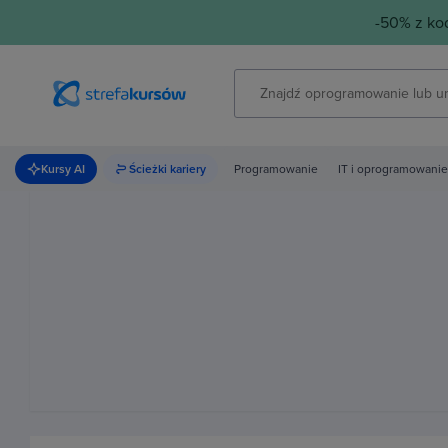
-50% z k
Kursy AI
Ścieżki kariery
Programowanie
IT i oprogramowanie