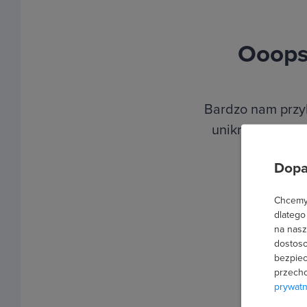
Ooops!
Bardzo nam przyk
uniknąć takich s
Dopa
Chcemy 
dlatego
na nasz
dostoso
bezpiec
przecho
prywatn