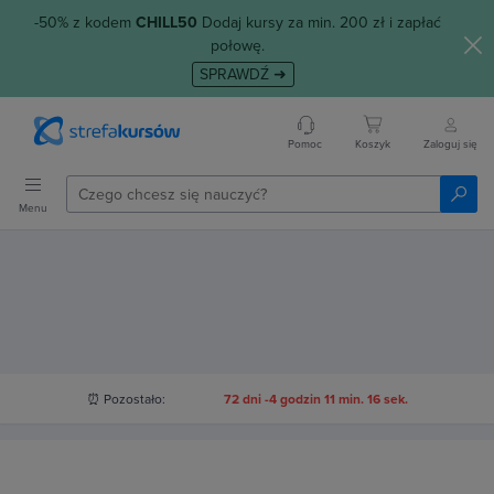
-50% z kodem
CHILL50
Dodaj kursy za min. 200 zł i zapłać
połowę.
SPRAWDŹ ➜
Pomoc
Koszyk
Zaloguj się
Menu
⏰ Pozostało:
72 dni -4 godzin 11 min. 16 sek.