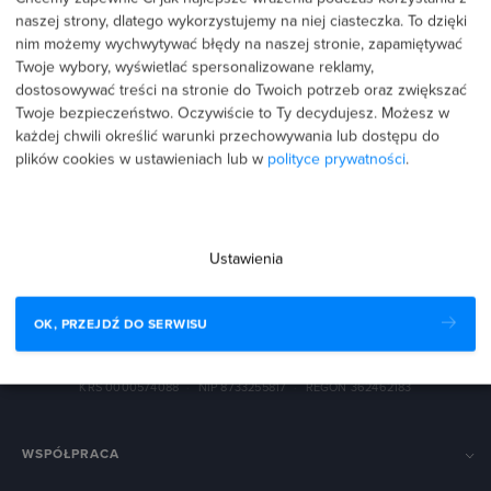
naszej strony, dlatego wykorzystujemy na niej ciasteczka. To dzięki
nim możemy wychwytywać błędy na naszej stronie, zapamiętywać
Twoje wybory, wyświetlać spersonalizowane reklamy,
dostosowywać treści na stronie do Twoich potrzeb oraz zwiększać
Twoje bezpieczeństwo. Oczywiście to Ty decydujesz.
Możesz w
każdej chwili określić warunki przechowywania lub dostępu do
plików cookies w ustawieniach lub w
polityce prywatności
.
biuro@strefakursow.pl
+48 888 223 111
Ustawienia
Pracujemy pon.–pt. w godz. 9:00–16:00
The Hero spółka z ograniczoną odpowiedzialnością spółka
OK, PRZEJDŹ DO SERWISU
komandytowa
ul. Przemysłowa 27, 33-100 Tarnów
KRS 0000574088
·
NIP 8733255817
·
REGON 362462183
WSPÓŁPRACA