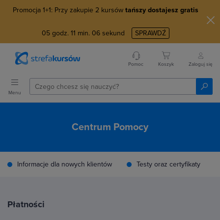
Promocja 1+1: Przy zakupie 2 kursów
tańszy dostajesz gratis
05
godz.
11
min.
06
sekund
SPRAWDŹ
Pomoc
Koszyk
Zaloguj się
Menu
Centrum Pomocy
Informacje dla nowych klientów
Testy oraz certyfikaty
Płatności