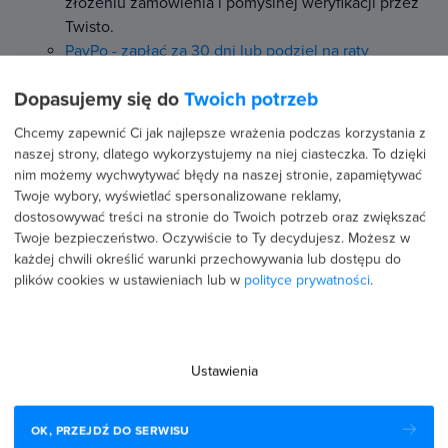
złożeniu zamówienia i pomyślnej weryfikacji przez
Twisto.
PayPo - zapłać za 30 dni lub podziel na raty
Dopasujemy się do
Twoich potrzeb
Z PayPo odbierasz kursy i rozpoczynasz naukę teraz
Chcemy zapewnić Ci jak najlepsze wrażenia podczas korzystania z
naszej strony, dlatego wykorzystujemy na niej ciasteczka. To dzięki
za darmo, a płacisz nawet 30 dni po złożeniu
nim możemy wychwytywać błędy na naszej stronie, zapamiętywać
zamówienia. Bez żadnych kosztów i rejestracji. Jeśli
Twoje wybory, wyświetlać spersonalizowane reklamy,
potrzebujesz więcej czasu - rozkładasz płatność na
dostosowywać treści na stronie do Twoich potrzeb oraz zwiększać
wygodne raty. W zależności od kwoty, na którą
Twoje bezpieczeństwo. Oczywiście to Ty decydujesz.
Możesz w
realizujesz zamówienie PayPo zaproponuje Ci po
każdej chwili określić warunki przechowywania lub dostępu do
finalizacji transakcji i upłynięciu 30 dni możliwość
plików cookies w ustawieniach lub w
polityce prywatności
.
spłaty ratalnej, w niektórych przypadkach nawet w 6
ratach. Szczegóły na temat tej formy płatności
znajdziesz pod tym adresem:
PayPo
lub poniżej. Z
Ustawienia
PayPo korzysta już ponad 1 000 000 klientów w
całej Polsce, którzy mogą realizować zamówienia tą
metodą płatności w ponad 25 000 sklepów
OK, PRZEJDŹ DO SERWISU
internetowych m.in w MediaExpert, eobuwie.pl,