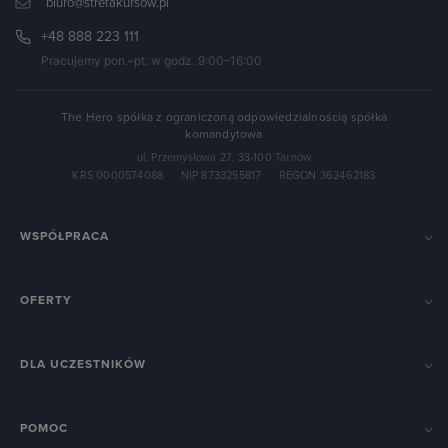
biuro@strefakursow.pl
+48 888 223 111
Pracujemy pon.–pt. w godz. 9:00–16:00
The Hero spółka z ograniczoną odpowiedzialnością spółka
komandytowa
ul. Przemysłowa 27, 33-100 Tarnów
KRS 0000574088
·
NIP 8733255817
·
REGON 362462183
WSPÓŁPRACA
OFERTY
DLA UCZESTNIKÓW
POMOC