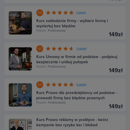
5.0
(1 opinia)
Kurs zakładania firmy - wybierz formę i
wystartuj bez błędów
Poziom:
Podstawowy
149zł
4.7
(3 opinie)
Kurs Umowy w firmie od podstaw - podpisuj
bezpiecznie i unikaj pułapek
Poziom:
Podstawowy
149zł
5.0
(2 opinie)
Kurs Prawo dla przedsiębiorcy od podstaw -
prowadź firmę bez błędów prawnych
Poziom:
Podstawowy
149zł
Kurs Prawo reklamy w praktyce - twórz
kampanie bez ryzyka kar i blokad