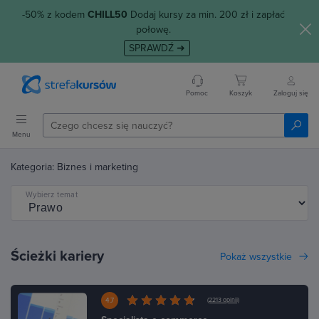
-50% z kodem
CHILL50
Dodaj kursy za min. 200 zł i zapłać
połowę.
SPRAWDŹ ➜
Pomoc
Koszyk
Zaloguj się
Menu
Kategoria: Biznes i marketing
Wybierz temat
Ścieżki kariery
Pokaż wszystkie
4.7
(2213 opinii)