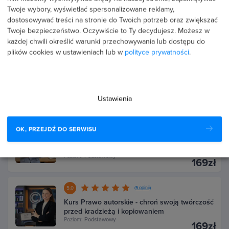
Twoje wybory, wyświetlać spersonalizowane reklamy,
Kurs Umowy biznesowe - zawieraj kontrakty
dostosowywać treści na stronie do Twoich potrzeb oraz zwiększać
bez ryzyka i pułapek
Poziom:
Podstawowy
Twoje bezpieczeństwo. Oczywiście to Ty decydujesz.
Możesz w
169zł
każdej chwili określić warunki przechowywania lub dostępu do
plików cookies w ustawieniach lub w
polityce prywatności
.
5.0
(1 opinia)
Kurs BHP dla firm - spełnij obowiązki i unikaj
kar
Poziom:
Podstawowy
169zł
Ustawienia
3.7
(3 opinie)
OK, PRZEJDŹ DO SERWISU
Kurs Mobbing w pracy - chroń zespół i firmę
przed sporami
Poziom:
Podstawowy
169zł
5.0
(5 opinii)
Kurs Prawo autorskie - chroń swoją twórczość
przed kradzieżą i kopiowaniem
Poziom:
Podstawowy
169zł