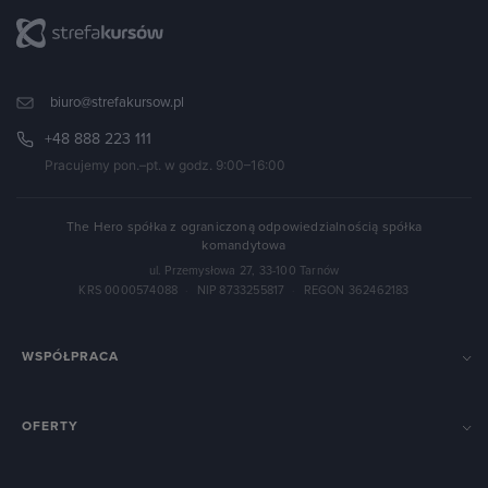
biuro@strefakursow.pl
+48 888 223 111
Pracujemy pon.–pt. w godz. 9:00–16:00
The Hero spółka z ograniczoną odpowiedzialnością spółka
komandytowa
ul. Przemysłowa 27, 33-100 Tarnów
KRS 0000574088
·
NIP 8733255817
·
REGON 362462183
WSPÓŁPRACA
OFERTY