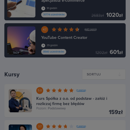
Specjalista e-commerce
91 godzin
1020
zł
31774 uczestników
2683zł
4.7
(443 opinii)
YouTube Content Creator
35 godzin
601
zł
8540 uczestników
1202zł
Kursy
SORTUJ
5.0
(1 opinia)
Kurs Spółka z o.o. od podstaw - załóż i
rozliczaj firmę bez błędów
Poziom:
Podstawowy
159zł
3.7
(1 opinia)