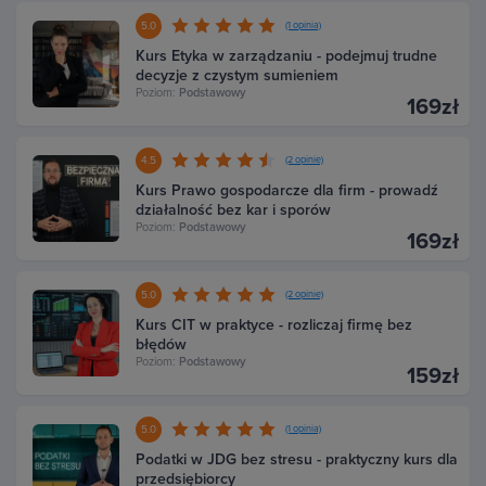
5.0
(1 opinia)
Kurs Etyka w zarządzaniu - podejmuj trudne
decyzje z czystym sumieniem
Poziom:
Podstawowy
169zł
4.5
(2 opinie)
Kurs Prawo gospodarcze dla firm - prowadź
działalność bez kar i sporów
Poziom:
Podstawowy
169zł
5.0
(2 opinie)
Kurs CIT w praktyce - rozliczaj firmę bez
błędów
Poziom:
Podstawowy
159zł
5.0
(1 opinia)
Podatki w JDG bez stresu - praktyczny kurs dla
przedsiębiorcy