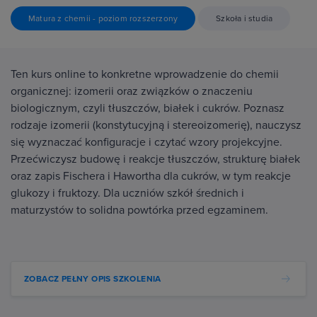
Matura z chemii - poziom rozszerzony
Szkoła i studia
Ten kurs online to konkretne wprowadzenie do chemii
organicznej: izomerii oraz związków o znaczeniu
biologicznym, czyli tłuszczów, białek i cukrów. Poznasz
rodzaje izomerii (konstytucyjną i stereoizomerię), nauczysz
się wyznaczać konfiguracje i czytać wzory projekcyjne.
Przećwiczysz budowę i reakcje tłuszczów, strukturę białek
oraz zapis Fischera i Hawortha dla cukrów, w tym reakcje
glukozy i fruktozy. Dla uczniów szkół średnich i
maturzystów to solidna powtórka przed egzaminem.
ZOBACZ PEŁNY OPIS SZKOLENIA