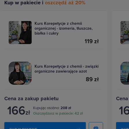
Kup w pakiecie i
oszczędź aż 20%
Kurs Korepetycje z chemii
organicznej - izomeria, tłuszcze,
białka i cukry
119 zł
Kurs Korepetycje z chemii - związki
organiczne zawierające azot
89 zł
Cena za zakup pakietu
Cena
166
1
Kupując osobno:
208 zł
zł
Oszczędzasz w pakiecie:
42 zł