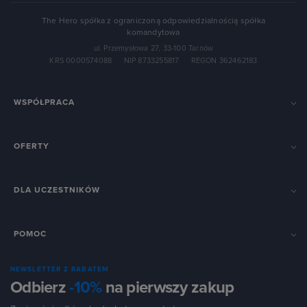
The Hero spółka z ograniczoną odpowiedzialnością spółka
komandytowa
ul. Przemysłowa 27, 33-100 Tarnów
KRS 0000574088
·
NIP 8733255817
·
REGON 362462183
WSPÓŁPRACA
OFERTY
DLA UCZESTNIKÓW
POMOC
NEWSLETTER Z RABATEM
Odbierz
-10%
na pierwszy zakup