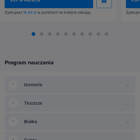
KUP W PAKIECIE
KUP
Zyskujesz
16.64 zł
w punktach na kolejne zakupy.
Zyskuj
Program nauczania
Izomeria
1
Tłuszcze
2
Białka
3
Cukry
4