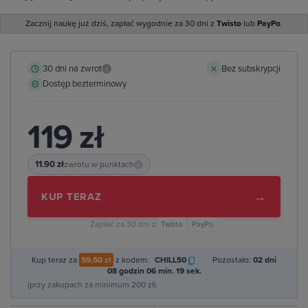
Zacznij naukę już dziś, zapłać wygodnie za 30 dni z
Twisto
lub
PayPo
.
30 dni na zwrot
Bez subskrypcji
i
Dostęp bezterminowy
119 zł
11.90 zł
zwrotu w punktach
i
→
KUP TERAZ
Zapłać za 30 dni z
Twisto
PayPo
Kup teraz za
59,50 zł
z kodem:
CHILL50
Pozostało:
02 dni
08 godzin 06 min. 18 sek.
(przy zakupach za minimum 200 zł)