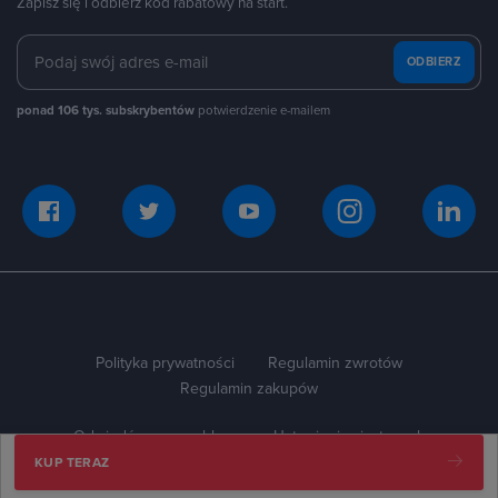
Zapisz się i odbierz kod rabatowy na start.
ODBIERZ
ponad 106 tys. subskrybentów
potwierdzenie e-mailem
Polityka prywatności
Regulamin zwrotów
Regulamin zakupów
Odwiedź naszego bloga
Ustawienia ciasteczek
KUP TERAZ