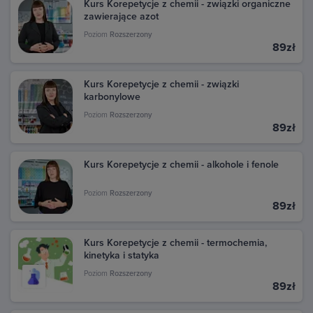
Kurs Korepetycje z chemii - związki organiczne
kliknij przycisk Faktura (jeśli jest dostępny).
zawierające azot
Możesz również znaleźć fakturę na stronie Google
Poziom
Rozszerzony
89zł
Pay. Przejdź pod ten adres: pay.google.com i zaloguj
się na swoje konto Google, z którego dokonano
zakupu. W sekcji Aktywność znajdziesz wszystkie
Kurs Korepetycje z chemii - związki
transakcje dokonane w Google Play. Kliknij daną
karbonylowe
transakcję, aby zobaczyć szczegóły i pobrać fakturę.
Poziom
Rozszerzony
89zł
Kurs Korepetycje z chemii - alkohole i fenole
Poziom
Rozszerzony
89zł
Kurs Korepetycje z chemii - termochemia,
kinetyka i statyka
Poziom
Rozszerzony
89zł