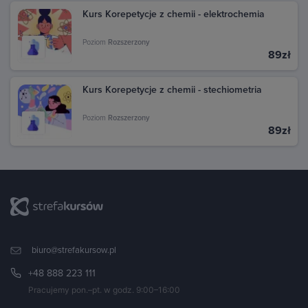
Kurs Korepetycje z chemii - elektrochemia
Poziom
Rozszerzony
89zł
Kurs Korepetycje z chemii - stechiometria
Poziom
Rozszerzony
89zł
biuro@strefakursow.pl
+48 888 223 111
Pracujemy pon.–pt. w godz. 9:00–16:00