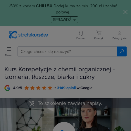
-50% z kodem
CHILL50
Dodaj kursy za min. 200 zł i zapłać
połowę.
SPRAWDŹ ➜
Pomoc
Koszyk
Zaloguj się
Menu
Kurs Korepetycje z chemii organicznej -
izomeria, tłuszcze, białka i cukry
4.9/5
z
3149 opinii
w Google
To szkolenie zawiera napisy.