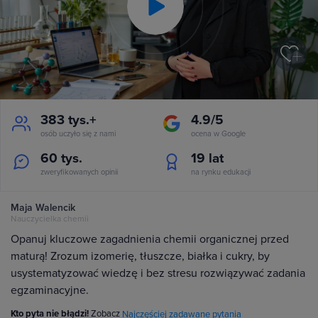
Play
Video
383 tys.+
4.9/5
osób uczyło się z nami
ocena w Google
60 tys.
19
lat
zweryfikowanych opinii
na rynku edukacji
Maja Walencik
Nauczycielka chemii
Opanuj kluczowe zagadnienia chemii organicznej przed
maturą! Zrozum izomerię, tłuszcze, białka i cukry, by
usystematyzować wiedzę i bez stresu rozwiązywać zadania
egzaminacyjne.
Kto pyta nie błądzi!
Zobacz
Najczęściej zadawane pytania