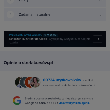
Zadania maturalne
5
STANDARD WYDAWNICZY
5 ETAPÓW
Zanim ten kurs trafił do Ciebie,
wycięliśmy wszystko, co Cię nie
rozwija.
Opinie o strefakursów.pl
60734 użytkowników
oceniło i
zrecenzowało szkolenia strefakursów.pl
Średnia ocena uczestników w niezależnym serwisie
Google to
4.9/5
⭐⭐⭐⭐⭐ z
3149 wszystkich opinii.