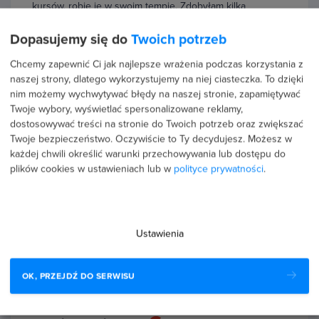
kursów, robię je w swoim tempie. Zdobyłam kilka
certyfikatów, które mogłam wpisać w CV. Co mi się
podoba? -Szybki i…
Czytaj więcej
Dopasujemy się do
Twoich potrzeb
Chcemy zapewnić Ci jak najlepsze wrażenia podczas korzystania z
naszej strony, dlatego wykorzystujemy na niej ciasteczka. To dzięki
nim możemy wychwytywać błędy na naszej stronie, zapamiętywać
Twoje wybory, wyświetlać spersonalizowane reklamy,
8 stycznia 2026
dostosowywać treści na stronie do Twoich potrzeb oraz zwiększać
Joanna Kowalczyk
Twoje bezpieczeństwo. Oczywiście to Ty decydujesz.
Możesz w
każdej chwili określić warunki przechowywania lub dostępu do
5.0
plików cookies w ustawieniach lub w
polityce prywatności
.
To kursy, które naprawdę dają solidną dawkę ciekawej i
przydatnej wiedzy. Materiał jest jasno wyjaśniony i
poparty praktycznymi przykładami, dzięki czemu
wszystko od razu…
Czytaj więcej
Ustawienia
OK, PRZEJDŹ DO SERWISU
29 czerwca 2025