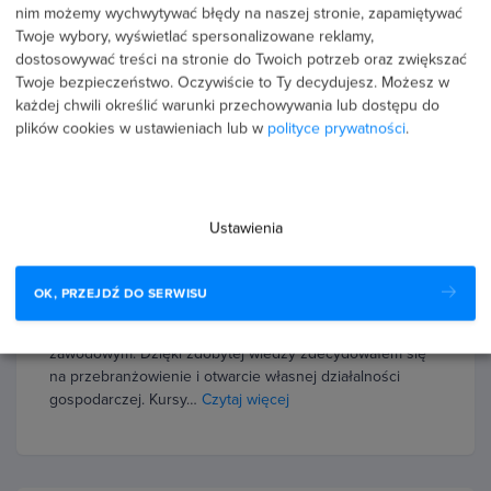
60733 użytkowników
oceniło i
nim możemy wychwytywać błędy na naszej stronie, zapamiętywać
zrecenzowało szkolenia strefakursów.pl
Twoje wybory, wyświetlać spersonalizowane reklamy,
dostosowywać treści na stronie do Twoich potrzeb oraz zwiększać
Twoje bezpieczeństwo. Oczywiście to Ty decydujesz.
Możesz w
Średnia ocena uczestników w niezależnym serwisie
każdej chwili określić warunki przechowywania lub dostępu do
Google to
4.9/5
⭐⭐⭐⭐⭐ z
3149 wszystkich opinii.
plików cookies w ustawieniach lub w
polityce prywatności
.
Ustawienia
28 lipca 2026
Bernard Siczek
OK, PRZEJDŹ DO SERWISU
5.0
Strefa Kursów odegrała ogromną rolę w moim rozwoju
zawodowym. Dzięki zdobytej wiedzy zdecydowałem się
na przebranżowienie i otwarcie własnej działalności
gospodarczej. Kursy…
Czytaj więcej