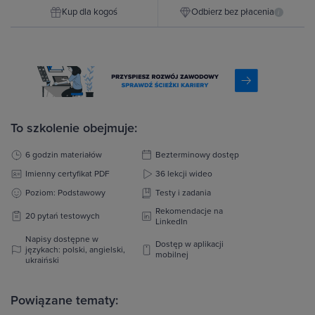
Kup dla kogoś
Odbierz bez płacenia
i
To szkolenie obejmuje:
6 godzin materiałów
Bezterminowy dostęp
Imienny certyfikat PDF
36 lekcji wideo
Poziom: Podstawowy
Testy i zadania
Rekomendacje na
20 pytań testowych
LinkedIn
Napisy dostępne w
Dostęp w aplikacji
językach: polski, angielski,
mobilnej
ukraiński
Powiązane tematy: