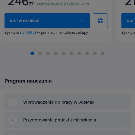
246
2
zł
Oszczędzasz w pakiecie:
62 zł
KUP W PAKIECIE
KUP
Zyskujesz
24.64 zł
w punktach na kolejne zakupy.
Zyskuj
Program nauczania
Wprowadzenie do pracy w 3dsMax
1
Przygotowanie projektu mieszkania
2