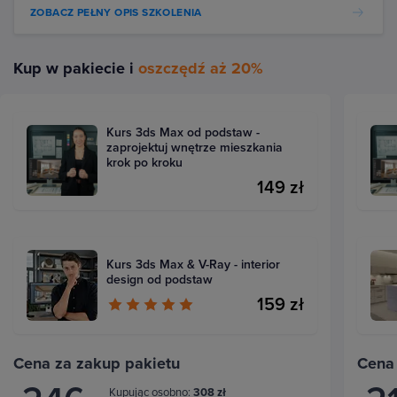
ZOBACZ PEŁNY OPIS SZKOLENIA
Kup w pakiecie i
oszczędź aż 20%
Kurs 3ds Max od podstaw -
zaprojektuj wnętrze mieszkania
krok po kroku
149 zł
Kurs 3ds Max & V-Ray - interior
design od podstaw
159 zł
Cena za zakup pakietu
Cena
Kupując osobno:
308 zł