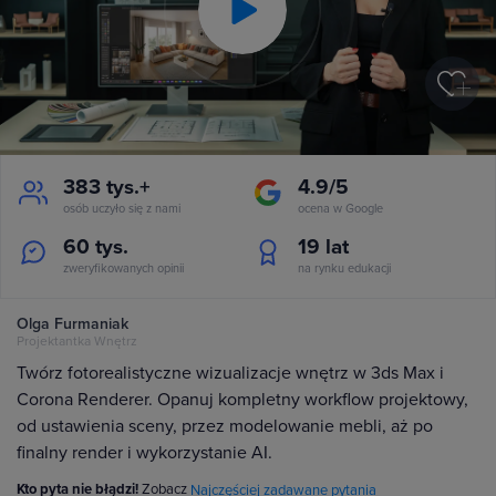
Play
Video
383 tys.+
4.9/5
osób uczyło się z nami
ocena w Google
60 tys.
19
lat
zweryfikowanych opinii
na rynku edukacji
Olga Furmaniak
Projektantka Wnętrz
Twórz fotorealistyczne wizualizacje wnętrz w 3ds Max i
Corona Renderer. Opanuj kompletny workflow projektowy,
od ustawienia sceny, przez modelowanie mebli, aż po
finalny render i wykorzystanie AI.
Kto pyta nie błądzi!
Zobacz
Najczęściej zadawane pytania