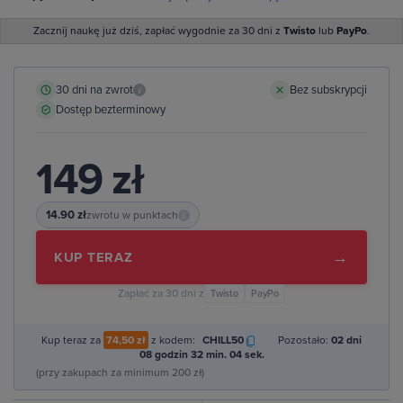
Zacznij naukę już dziś, zapłać wygodnie za 30 dni z
Twisto
lub
PayPo
.
30 dni na zwrot
Bez subskrypcji
i
Dostęp bezterminowy
149 zł
14.90 zł
zwrotu w punktach
i
→
KUP TERAZ
Zapłać za 30 dni z
Twisto
PayPo
Kup teraz za
74,50 zł
z kodem:
CHILL50
Pozostało:
02 dni
08 godzin 32 min. 03 sek.
(przy zakupach za minimum 200 zł)