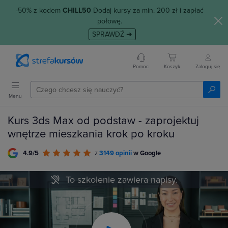
-50% z kodem
CHILL50
Dodaj kursy za min. 200 zł i zapłać
połowę.
SPRAWDŹ ➜
Pomoc
Koszyk
Zaloguj się
Menu
Kurs 3ds Max od podstaw - zaprojektuj
wnętrze mieszkania krok po kroku
4.9/5
z
3149 opinii
w Google
To szkolenie zawiera napisy.