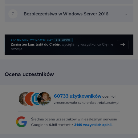
Bezpieczeństwo w Windows Server 2016
7
STANDARD WYDAWNICZY
5 ETAPÓW
Zanim ten kurs trafił do Ciebie,
wycięliśmy wszystko, co Cię nie
rozwija.
Ocena uczestników
60733 użytkowników
oceniło i
zrecenzowało szkolenia strefakursów.pl
Średnia ocena uczestników w niezależnym serwisie
Google to
4.9/5
⭐⭐⭐⭐⭐ z
3149 wszystkich opinii.