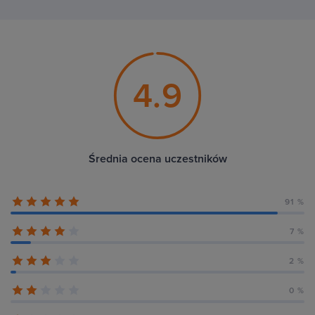
4.9
Średnia ocena uczestników
91 %
7 %
2 %
0 %