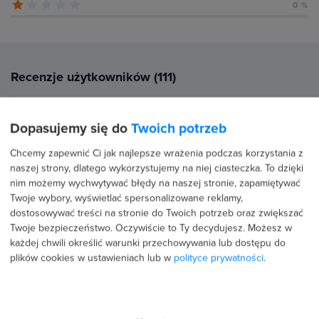
0 %
Recenzje użytkowników (111)
Dopasujemy się do
Twoich potrzeb
18 lipca 2026
Potwierdzona transakcja
Chcemy zapewnić Ci jak najlepsze wrażenia podczas korzystania z
Marcin Sobieraj
naszej strony, dlatego wykorzystujemy na niej ciasteczka. To dzięki
PROFIL PUBLICZNY
nim możemy wychwytywać błędy na naszej stronie, zapamiętywać
Twoje wybory, wyświetlać spersonalizowane reklamy,
5.0
dostosowywać treści na stronie do Twoich potrzeb oraz zwiększać
Wszystko co potrzebne do opanowania podstaw
Twoje bezpieczeństwo. Oczywiście to Ty decydujesz.
Możesz w
Windows Server :-)
każdej chwili określić warunki przechowywania lub dostępu do
plików cookies w ustawieniach lub w
polityce prywatności
.