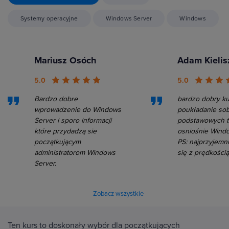
Systemy operacyjne
Windows Server
Windows
Mariusz Osóch
Adam Kielis
5.0
5.0
Bardzo dobre
bardzo dobry ku
wprowadzenie do Windows
poukładanie sob
Server i sporo informacji
podstawowych 
które przydadzą sie
osniośnie Windo
początkującym
PS: najprzyjemni
administratorom Windows
się z prędkością
Server.
Zobacz wszystkie
Ten kurs to doskonały wybór dla początkujących