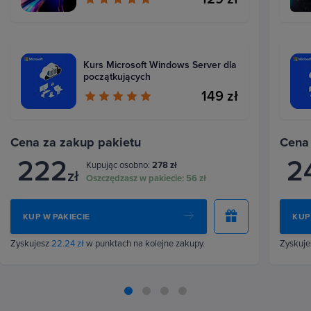
Kurs Microsoft Windows Server dla
początkujących
149 zł
Cena za zakup pakietu
Cena
222
2
Kupując osobno:
278 zł
zł
Oszczędzasz w pakiecie:
56 zł
KUP W PAKIECIE
KUP
Zyskujesz
22.24 zł
w punktach na kolejne zakupy.
Zyskuj