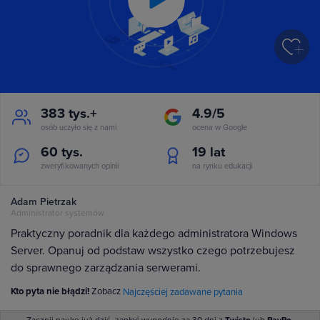
Play
Video
383 tys.+
4.9/5
osób uczyło się z nami
ocena w Google
60 tys.
19
lat
zweryfikowanych opinii
na rynku edukacji
Adam Pietrzak
Administrator systemów
Praktyczny poradnik dla każdego administratora Windows
Server. Opanuj od podstaw wszystko czego potrzebujesz
do sprawnego zarządzania serwerami.
Kto pyta nie błądzi!
Zobacz
Najczęściej zadawane pytania