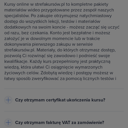
Kursy online w strefakursów.pl to kompletne pakiety
materiałów wideo przygotowane przez zespół naszych
specjalistów. Po zakupie otrzymujesz natychmiastowy
dostęp do wszystkich lekcji, testów i materiałów
dodatkowych na swoim koncie - możesz zacząć się uczyć
od razu, bez czekania. Konto jest bezpłatne i możesz
założyć je w dowolnym momencie lub w trakcie
dokonywania pierwszego zakupu w serwisie
strefakursów.pl. Materiały, do których otrzymasz dostęp,
pozwolą Ci rozwinąć się zawodowo i podnieść swoje
kwalifikacje. Każdy kurs przepełniony jest praktyczną
wiedzą, która ułatwi Ci osiągnięcie wymarzonych
życiowych celów. Zdobytą wiedzę i postępy możesz w
łatwy sposób zweryfikować za pomocą licznych testów i
ćwiczeń dołączonych do każdego kursu.
Czy otrzymam certyfikat ukończenia kursu?
Do każdego ukończonego przez Ciebie kursu wystawiamy
imienny certyfikat w formacie PDF - będzie on dostępny na
Czy otrzymam fakturę VAT za zamówienie?
Twoim koncie w zakładce Certyfikaty. Warunkiem jego