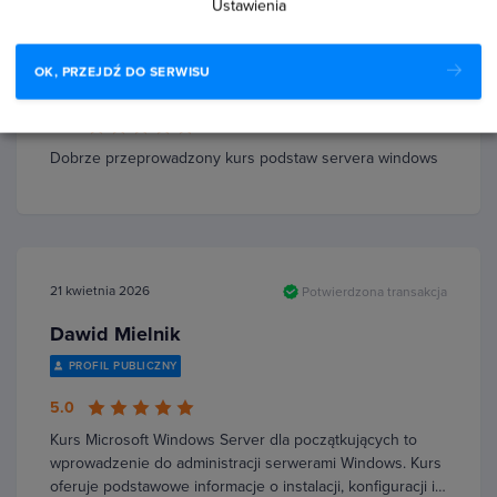
Ustawienia
10 czerwca 2026
Potwierdzona transakcja
Kacper Łoziński
OK, PRZEJDŹ DO SERWISU
PROFIL PUBLICZNY
5.0
Dobrze przeprowadzony kurs podstaw servera windows
21 kwietnia 2026
Potwierdzona transakcja
Dawid Mielnik
PROFIL PUBLICZNY
5.0
Kurs Microsoft Windows Server dla początkujących to
wprowadzenie do administracji serwerami Windows. Kurs
oferuje podstawowe informacje o instalacji, konfiguracji i…