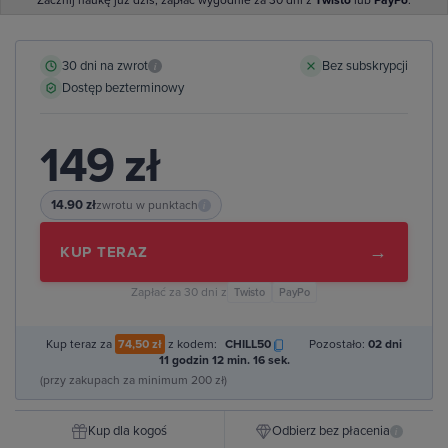
Zacznij naukę już dziś, zapłać wygodnie za 30 dni z
Twisto
lub
PayPo
.
30 dni na zwrot
Bez subskrypcji
i
Dostęp bezterminowy
149 zł
14.90 zł
zwrotu w punktach
i
→
KUP TERAZ
Zapłać za 30 dni z
Twisto
PayPo
Kup teraz za
74,50 zł
z kodem:
CHILL50
Pozostało:
02 dni
11 godzin 12 min. 15 sek.
(przy zakupach za minimum 200 zł)
Kup dla kogoś
Odbierz bez płacenia
i