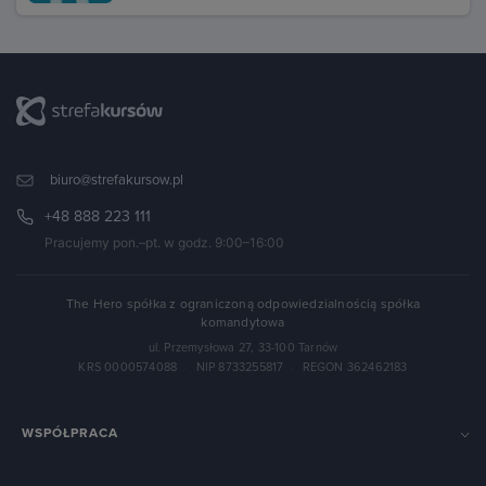
biuro@strefakursow.pl
+48 888 223 111
Pracujemy pon.–pt. w godz. 9:00–16:00
The Hero spółka z ograniczoną odpowiedzialnością spółka
komandytowa
ul. Przemysłowa 27, 33-100 Tarnów
KRS 0000574088
·
NIP 8733255817
·
REGON 362462183
WSPÓŁPRACA