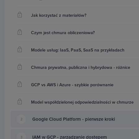
Jak korzystać z materiałów?
Czym jest chmura obliczeniowa?
Twój własny, prywatny kawałek
Modele usług: IaaS, PaaS, SaaS na przykładach
W kolejnym module kursu
stworzysz bezpieczną sie
ryzykownych, domyślnych ustawieniach. Zaprojektujes
Chmura prywatna, publiczna i hybrydowa - różnice
„cyfrowego bramkarza”, firewalla, który zablokuje n
GCP vs AWS i Azure - szybkie porównanie
Zobaczysz,
jak łączyć się z serwerami bez wystawian
Zrozumiesz różnicę między ruchem wewnętrznym a z
Model współdzielonej odpowiedzialności w chmurze
ochrony Twoich danych.
Google Cloud Platform - pierwsze kroki
2
IAM w GCP - zarządzanie dostępem
3