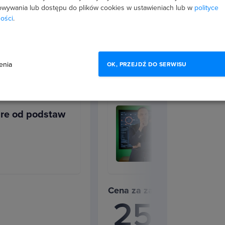
wywania lub dostępu do plików cookies w ustawieniach lub w
polityce
ości
.
 od podstaw -
urę od zera
enia
OK, PRZEJDŹ DO SERWISU
ure od podstaw
Cena za zakup pakietu
254
Kupując osob
zł
Oszczędzasz 