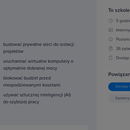
To szkole
5 godzi
Imienny
Poziom
budować prywatne sieci do izolacji
26 pyta
projektów
Dostęp 
uruchamiać wirtualne komputery o
optymalnie dobranej mocy
Powiązan
blokować budżet przed
niespodziewanymi kosztami
DevOps 
używać sztucznej inteligencji (AI)
Systemy
do szybszej pracy