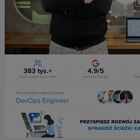
Vi
383 tys.+
4.9/5
osób uczyło się z nami
ocena w Google
zwe
Ten kurs jest częścią ścieżki:
DevOps Engineer