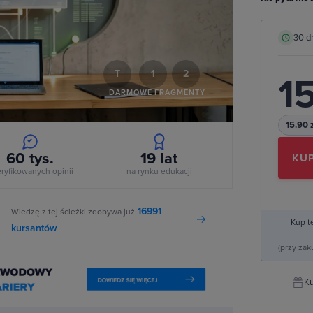
deo
30 d
T
1
2
15
DARMOWE FRAGMENTY
15.90 
60 tys.
19
lat
KUP
ryfikowanych opinii
na rynku edukacji
16991
Wiedzę z tej ścieżki zdobywa już
Kup t
kursantów
(przy za
Ku