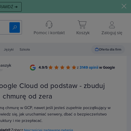
RAWDŹ ➜
Pomoc i kontakt
Koszyk
Zaloguj się
Oferta dla firm
Języki
Szkoła
maszyk
4.9/5
z
3149 opinii
w Google
er
oogle Cloud od podstaw - zbuduj
 chmurę od zera
ną chmurę w GCP, nawet jeśli jesteś zupełnie początkujący w
iedz się, jak uruchamiać serwery, dbać o bezpieczeństwo
truktury i nie przepłacać.
błądzi!
Zobacz
Najczęściej zadawane pytania