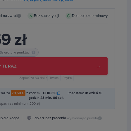
ni na zwrot
Bez subskrypcji
Dostęp bezterminowy
i
9 zł
zł
zwrotu w punktach
i
→
 TERAZ
Zapłać za 30 dni z
Twisto
PayPo
eraz za
79,50 zł
z kodem:
CHILL50
Pozostało:
01 dzień 10
godzin 43 min. 05 sek.
kupach za minimum 200 zł)
p dla kogoś
Odbierz bez płacenia
wymieniając punkty
i