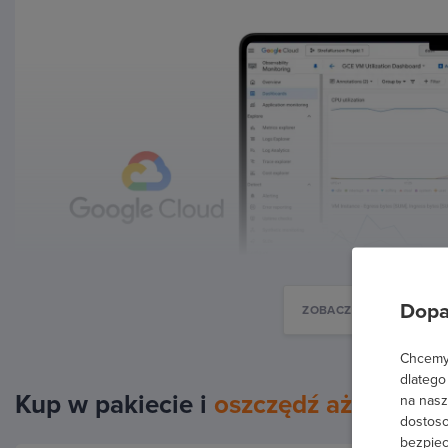
Dopa
ZOBACZ WIĘCEJ
Chcemy 
dlatego
Kup w pakiecie i
oszczędź aż 20%
na nasz
dostoso
bezpiec