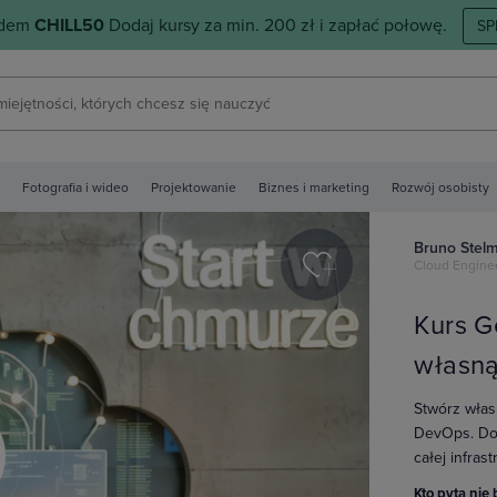
odem
CHILL50
Dodaj kursy za min. 200 zł i zapłać połowę.
SP
Fotografia i wideo
Projektowanie
Biznes i marketing
Rozwój osobisty
Bruno Stel
Cloud Engine
Kurs G
własną
Stwórz włas
DevOps. Dow
całej infras
y
Kto pyta nie 