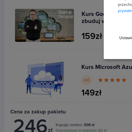
przecho
prywatn
Kurs Google Cloud
Dla kogo jest ten kurs?
zbuduj własną chm
159zł
Ustawi
przyszłych Cloud Engineerów
początkujących specjalistów DevOps
administratorów systemów i sieci (SysAdmin)
Kurs Microsoft Az
osób planujących przebranżowienie do IT
4.8
użytkowników innych chmur (AWS/Azure)
149zł
Cena za zakup pakietu
246
Kupując osobno:
308 zł
zł
Oszczędzasz w pakiecie:
62 zł