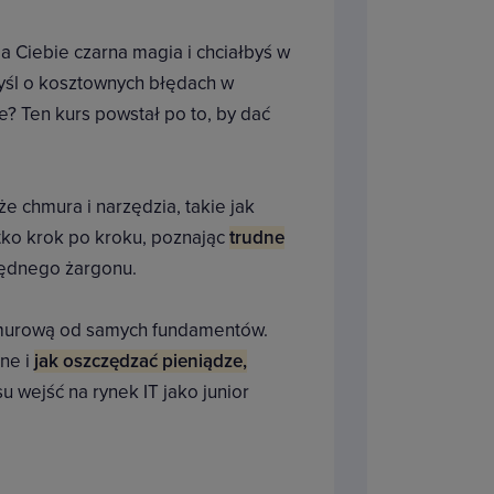
la Ciebie czarna magia i chciałbyś w
myśl o kosztownych błędach w
e? Ten kurs powstał po to, by dać
że chmura i narzędzia, takie jak
tko krok po kroku, poznając
trudne
będnego żargonu.
hmurową od samych fundamentów.
ane i
jak oszczędzać pieniądze,
u wejść na rynek IT jako junior