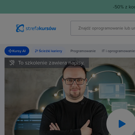
-50% z k
Kursy AI
Ścieżki kariery
Programowanie
IT i oprogramowanie
To szkolenie zawiera napisy.
Pla