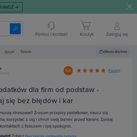
RAWDŹ ➜
Pomoc i kontakt
Koszyk
Zaloguj się
Oferta dla firm
Języki
Szkoła
k
(1 ocen)
5.0
atkowy
odatków dla firm od podstaw -
aj się bez błędów i kar
 muszą stresować! Zrozum przepisy podatkowe, naucz się
ów, korzystać z ulg i chroń swój biznes przed karami. Zyskaj
ontaktach z fiskusem i śpij spokojnie.
błądzi!
Zobacz
Najczęściej zadawane pytania