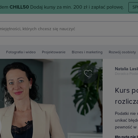
odem
CHILL50
Dodaj kursy za min. 200 zł i zapłać połowę.
SP
Fotografia i wideo
Projektowanie
Biznes i marketing
Rozwój osobisty
Natalia Lasi
Doradca Pod
Kurs p
rozlicz
Podatki nie
unikać błęd
pewność w k
y
Kto pyta nie 