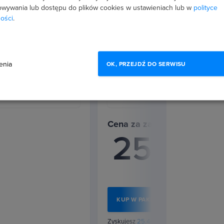
wywania lub dostępu do plików cookies w ustawieniach lub w
polityce
ości
.
 - rozliczaj
enia
OK, PRZEJDŹ DO SERWISU
czych
Cena za zakup pakietu
254
Kupując osob
zł
Oszczędzasz 
u?
KUP W PAKIECIE
datkowych,
minimalizując ryzyko
Zyskujesz
25.44 zł
w punktach na kolejn