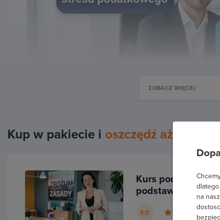
ZOBACZ WIĘCEJ
Kup w pakiecie i
oszczędź aż 20%
Dopa
Chcemy 
Kurs podatków dla
dlatego
Dla kogo jest ten kurs?
podstaw - rozlicza
na nasz
i kar
dostoso
5.0
bezpiec