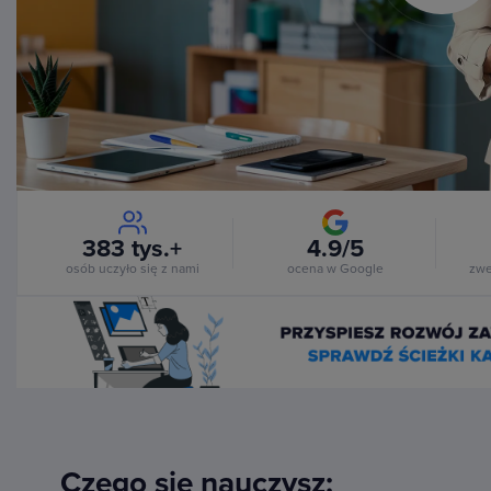
Vi
383 tys.+
4.9/5
osób uczyło się z nami
ocena w Google
zwe
Czego się nauczysz: