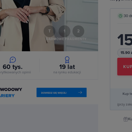
deo
30 d
T
1
2
15
DARMOWE FRAGMENTY
15.90 
60 tys.
19
lat
KUP
ryfikowanych opinii
na rynku edukacji
Kup t
(przy za
Ku