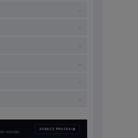
 kiedy i jak płacić. Zobaczysz
atkowym oraz mechanizmy
 ulega przedawnieniu
i jak
na kary.
ZOBACZ PROCES
ie rozwija.