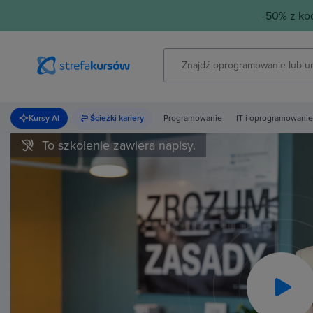
-50% z k
Kursy AI
Ścieżki kariery
Programowanie
IT i oprogramowanie
To szkolenie zawiera napisy.
Pla