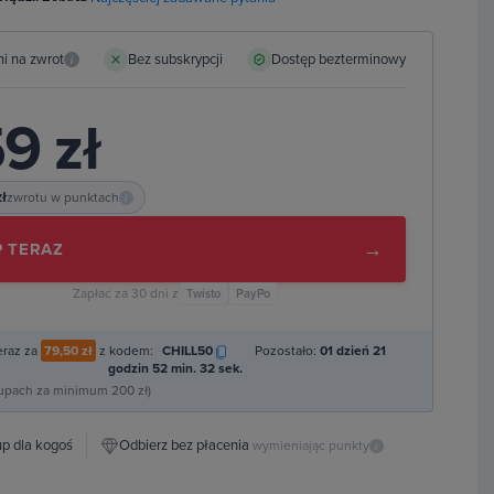
ni na zwrot
Bez subskrypcji
Dostęp bezterminowy
i
9 zł
zł
zwrotu w punktach
i
→
 TERAZ
Zapłać za 30 dni z
Twisto
PayPo
eraz za
79,50 zł
z kodem:
CHILL50
Pozostało:
01 dzień 21
godzin 52 min. 31 sek.
kupach za minimum 200 zł)
p dla kogoś
Odbierz bez płacenia
wymieniając punkty
i