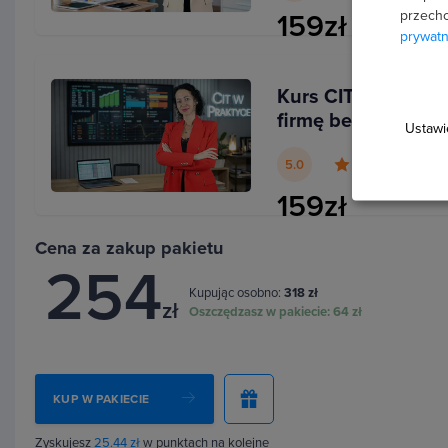
przecho
159zł
przedsiębiorców i właścicieli firm
prywatn
początkujących księgowych
Kurs CIT w praktyce
pracowników biur rachunkowych
firmę bez błędów
Ustawi
osób planujących założenie działalności
5.0
studentów kierunków ekonomicznych i prawni
159zł
pracowników administracji skarbowej
Cena za zakup pakietu
254
Kupując osobno:
318 zł
zł
Oszczędzasz w pakiecie:
64 zł
Co zyskasz po ukończeniu kurs
KUP W PAKIECIE
Nauczysz się świadomie poruszać w przepisach po
Zyskujesz
25.44 zł
w punktach na kolejne