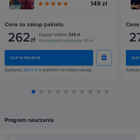
149 zł
Cena za zakup pakietu
Cena
262
2
Kupując osobno:
328 zł
zł
Oszczędzasz w pakiecie:
66 zł
KUP W PAKIECIE
KUP
Zyskujesz
26.24 zł
w punktach na kolejne zakupy.
Zyskuj
Program nauczania