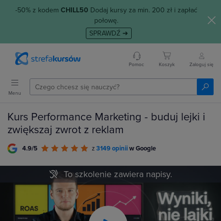
-50% z kodem
CHILL50
Dodaj kursy za min. 200 zł i zapłać
połowę.
SPRAWDŹ ➜
Pomoc
Koszyk
Zaloguj się
Menu
Kurs Performance Marketing - buduj lejki i
zwiększaj zwrot z reklam
4.9/5
z
3149 opinii
w Google
To szkolenie zawiera napisy.