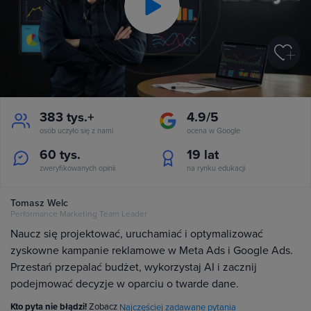
Play
Video
383 tys.+
4.9/5
osób uczyło się z nami
ocena w Google
60 tys.
19
lat
zweryfikowanych opinii
na rynku edukacji
Tomasz Welc
Performance Marketing Team Leader
Naucz się projektować, uruchamiać i optymalizować
zyskowne kampanie reklamowe w Meta Ads i Google Ads.
Przestań przepalać budżet, wykorzystaj AI i zacznij
podejmować decyzje w oparciu o twarde dane.
Kto pyta nie błądzi!
Zobacz
Najczęściej zadawane pytania