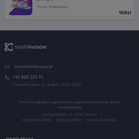
Poziom
Podstawowy
169zł
biuro@strefakursow.pl
+48 888 223 111
Pracujemy pon.–pt. w godz. 9:00–16:00
The Hero spółka z ograniczoną odpowiedzialnością spółka
komandytowa
ul. Przemysłowa 27, 33-100 Tarnów
KRS 0000574088
·
NIP 8733255817
·
REGON 362462183