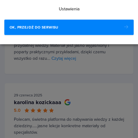
Ustawienia
8 stycznia 2026
Joanna Kowalczyk
OK, PRZEJDŹ DO SERWISU
5.0
To kursy, które naprawdę dają solidną dawkę ciekawej i
przydatnej wiedzy. Materiał jest jasno wyjaśniony i
poparty praktycznymi przykładami, dzięki czemu
wszystko od razu…
Czytaj więcej
29 czerwca 2025
karolina kozickaaa
5.0
Polecam, świetna platforma do nabywania wiedzy z każdej
dziedziny......jasne lekcje konkretne materiały od
specjalistów.