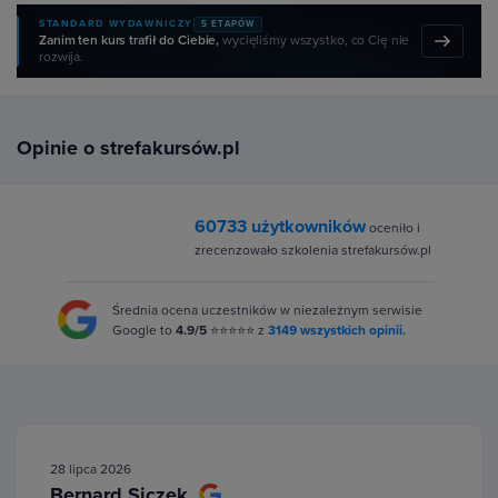
STANDARD WYDAWNICZY
5 ETAPÓW
Zanim ten kurs trafił do Ciebie,
wycięliśmy wszystko, co Cię nie
rozwija.
Opinie o strefakursów.pl
60733 użytkowników
oceniło i
zrecenzowało szkolenia strefakursów.pl
Średnia ocena uczestników w niezależnym serwisie
Google to
4.9/5
⭐⭐⭐⭐⭐ z
3149 wszystkich opinii.
28 lipca 2026
Bernard Siczek