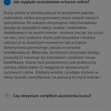
Jak wygląda uczestnictwo w kursie online?
Kursy online w strefakursów.pl to kompletne pakiety
materiałów wideo przygotowane przez zespół naszych
specjalistów. Po zakupie otrzymujesz natychmiastowy
dostęp do wszystkich lekcji, testów i materiałów
dodatkowych na swoim koncie - możesz zacząć się uczyć
od razu, bez czekania. Konto jest bezpłatne i możesz
założyć je w dowolnym momencie lub w trakcie
dokonywania pierwszego zakupu w serwisie
strefakursów.pl. Materiały, do których otrzymasz dostęp,
pozwolą Ci rozwinąć się zawodowo i podnieść swoje
kwalifikacje. Każdy kurs przepełniony jest praktyczną
wiedzą, która ułatwi Ci osiągnięcie wymarzonych
życiowych celów. Zdobytą wiedzę i postępy możesz w
łatwy sposób zweryfikować za pomocą licznych testów i
ćwiczeń dołączonych do każdego kursu.
Czy otrzymam certyfikat ukończenia kursu?
Do każdego ukończonego przez Ciebie kursu wystawiamy