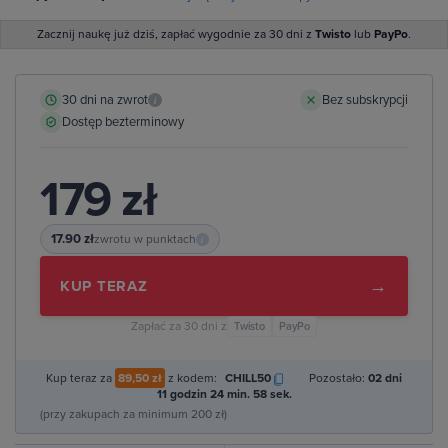
Zacznij naukę już dziś, zapłać wygodnie za 30 dni z
Twisto
lub
PayPo
.
30 dni na zwrot
Bez subskrypcji
i
Dostęp bezterminowy
179 zł
17.90 zł
zwrotu w punktach
i
→
KUP TERAZ
Zapłać za 30 dni z
Twisto
PayPo
Kup teraz za
89,50 zł
z kodem:
CHILL50
Pozostało:
02 dni
11 godzin 24 min. 57 sek.
(przy zakupach za minimum 200 zł)