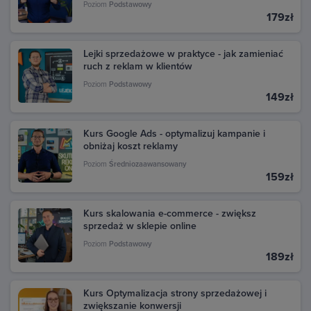
transakcje dokonane w Google Play. Kliknij daną
Poziom
Podstawowy
179zł
transakcję, aby zobaczyć szczegóły i pobrać fakturę.
Lejki sprzedażowe w praktyce - jak zamieniać
ruch z reklam w klientów
Poziom
Podstawowy
149zł
Kurs Google Ads - optymalizuj kampanie i
obniżaj koszt reklamy
Poziom
Średniozaawansowany
159zł
Kurs skalowania e-commerce - zwiększ
sprzedaż w sklepie online
Poziom
Podstawowy
189zł
Kurs Optymalizacja strony sprzedażowej i
zwiększanie konwersji