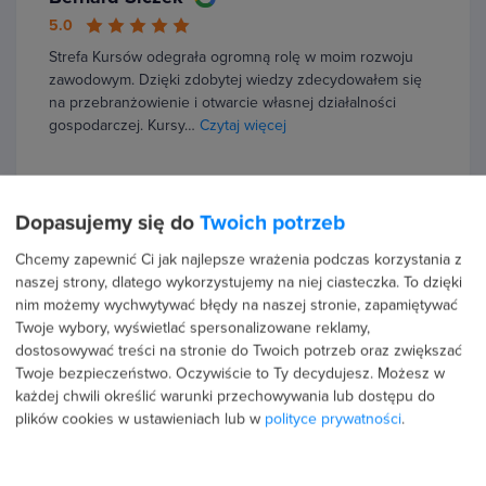
5.0
Strefa Kursów odegrała ogromną rolę w moim rozwoju
zawodowym. Dzięki zdobytej wiedzy zdecydowałem się
na przebranżowienie i otwarcie własnej działalności
gospodarczej. Kursy…
Czytaj więcej
Dopasujemy się do
Twoich potrzeb
11 lutego 2026
Chcemy zapewnić Ci jak najlepsze wrażenia podczas korzystania z
Karolina Gawron
naszej strony, dlatego wykorzystujemy na niej ciasteczka. To dzięki
nim możemy wychwytywać błędy na naszej stronie, zapamiętywać
5.0
Twoje wybory, wyświetlać spersonalizowane reklamy,
Bardzo dobra platforma szkoleniowa. Kupiłam kilkanaście
dostosowywać treści na stronie do Twoich potrzeb oraz zwiększać
kursów, robię je w swoim tempie. Zdobyłam kilka
Twoje bezpieczeństwo. Oczywiście to Ty decydujesz.
Możesz w
certyfikatów, które mogłam wpisać w CV. Co mi się
każdej chwili określić warunki przechowywania lub dostępu do
podoba? -Szybki i…
Czytaj więcej
plików cookies w ustawieniach lub w
polityce prywatności
.