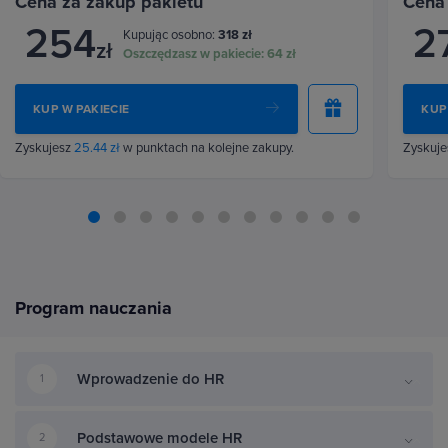
Cena za zakup pakietu
Cena
254
2
Kupując osobno:
318 zł
zł
Oszczędzasz w pakiecie:
64 zł
KUP W PAKIECIE
KUP
Zyskujesz
25.44 zł
w punktach na kolejne zakupy.
Zyskuj
Program nauczania
Wprowadzenie do HR
1
Podstawowe modele HR
2