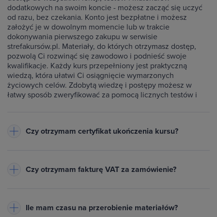
dodatkowych na swoim koncie - możesz zacząć się uczyć
od razu, bez czekania. Konto jest bezpłatne i możesz
założyć je w dowolnym momencie lub w trakcie
dokonywania pierwszego zakupu w serwisie
strefakursów.pl. Materiały, do których otrzymasz dostęp,
pozwolą Ci rozwinąć się zawodowo i podnieść swoje
kwalifikacje. Każdy kurs przepełniony jest praktyczną
wiedzą, która ułatwi Ci osiągnięcie wymarzonych
życiowych celów. Zdobytą wiedzę i postępy możesz w
łatwy sposób zweryfikować za pomocą licznych testów i
ćwiczeń dołączonych do każdego kursu.
Czy otrzymam certyfikat ukończenia kursu?
Do każdego ukończonego przez Ciebie kursu wystawiamy
imienny certyfikat w formacie PDF - będzie on dostępny na
Czy otrzymam fakturę VAT za zamówienie?
Twoim koncie w zakładce Certyfikaty. Warunkiem jego
otrzymania jest zaliczenie testów dołączonych do kursu
Tak, do każdego zamówienia wystawiamy fakturę VAT
oraz obejrzenie wszystkich lekcji. Na certyfikacie znajduje
(23%) lub paragon
- w zależności od danych podanych przy
się Twoje imię oraz nazwisko, nazwa ukończonego kursu,
Ile mam czasu na przerobienie materiałów?
zakupie. Pobierzesz ją z zakładki Historia zamówień na
data wystawienia i unikalny numer certyfikatu. Certyfikat