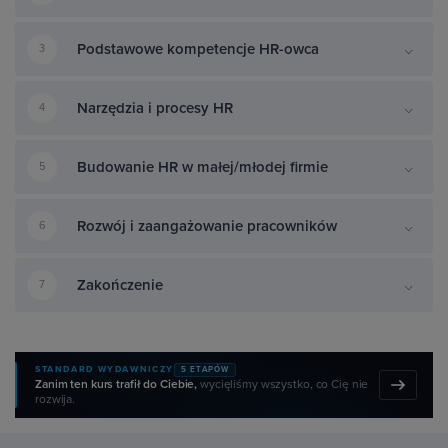
Podstawowe kompetencje HR-owca
3
Narzędzia i procesy HR
4
Budowanie HR w małej/młodej firmie
5
Rozwój i zaangażowanie pracowników
6
Zakończenie
7
STANDARD WYDAWNICZY
5 ETAPÓW
Zanim ten kurs trafił do Ciebie,
wycięliśmy wszystko, co Cię nie
rozwija.