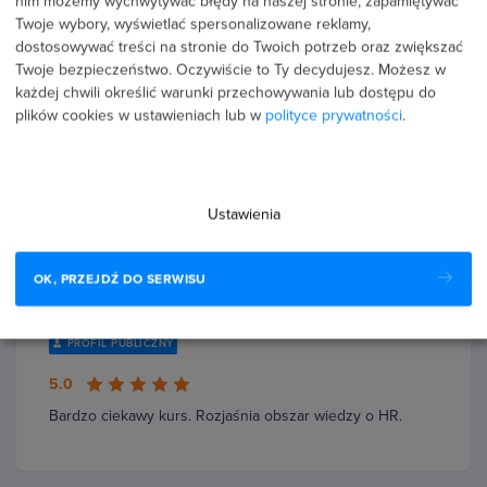
nim możemy wychwytywać błędy na naszej stronie, zapamiętywać
Milena Klingbeil
Twoje wybory, wyświetlać spersonalizowane reklamy,
dostosowywać treści na stronie do Twoich potrzeb oraz zwiększać
PROFIL PUBLICZNY
Twoje bezpieczeństwo. Oczywiście to Ty decydujesz.
Możesz w
5.0
każdej chwili określić warunki przechowywania lub dostępu do
plików cookies w ustawieniach lub w
polityce prywatności
.
Bardzo dobry kurs, przyjemna narracja, ciekawe
zagadnienia, dużo informacji
Ustawienia
6 stycznia 2026
Potwierdzona transakcja
OK, PRZEJDŹ DO SERWISU
Elżbieta Kurek
PROFIL PUBLICZNY
5.0
Bardzo ciekawy kurs. Rozjaśnia obszar wiedzy o HR.