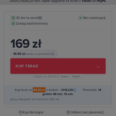
Zacznij naukę już dziś, zapłać wygodnie za 30 dni z
Twisto
lub
PayPo
.
30 dni na zwrot
Bez subskrypcji
i
Dostęp bezterminowy
169 zł
16.90 zł
zwrotu w punktach
i
→
KUP TERAZ
Zapłać za 30 dni z
Twisto
PayPo
Kup teraz za
84,50 zł
z kodem:
CHILL50
Pozostało:
14
godzin 48 min. 15 sek.
(przy zakupach za minimum 200 zł)
Kup dla kogoś
Odbierz bez płacenia
i