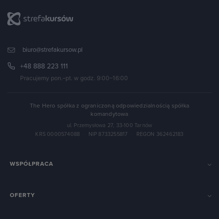
biuro@strefakursow.pl
+48 888 223 111
Pracujemy pon.–pt. w godz. 9:00–16:00
The Hero spółka z ograniczoną odpowiedzialnością spółka
komandytowa
ul. Przemysłowa 27, 33-100 Tarnów
KRS 0000574088
·
NIP 8733255817
·
REGON 362462183
WSPÓŁPRACA
OFERTY