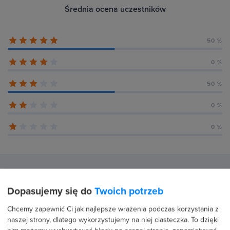
Średnia ocena uczestników
50 %
0 %
50 %
0 %
0 %
Recenzje użytkowników (4)
Dopasujemy się do
Twoich potrzeb
Chcemy zapewnić Ci jak najlepsze wrażenia podczas korzystania z
2 czerwca 2026
Potwierdzona transakcja
naszej strony, dlatego wykorzystujemy na niej ciasteczka. To dzięki