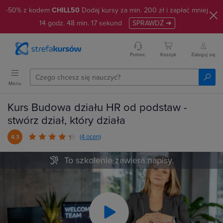
-50% z kodem
CHILL50
Dodaj kursy za min. 200 zł i zapłać mniej
14
godz.
48
min.
16
sekund
SPRAWDŹ ➜
Pomoc
Koszyk
Zaloguj się
Menu
Kurs Budowa działu HR od podstaw -
stwórz dział, który działa
(4 ocen)
4.3
To szkolenie zawiera napisy.
Play
Video