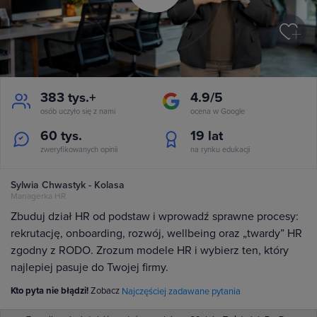
383 tys.+
4.9/5
osób uczyło się z nami
ocena w Google
60 tys.
19
lat
zweryfikowanych opinii
na rynku edukacji
Sylwia Chwastyk - Kolasa
Managerka HR
Zbuduj dział HR od podstaw i wprowadź sprawne procesy:
rekrutację, onboarding, rozwój, wellbeing oraz „twardy” HR
zgodny z RODO. Zrozum modele HR i wybierz ten, który
najlepiej pasuje do Twojej firmy.
Kto pyta nie błądzi!
Zobacz
Najczęściej zadawane pytania