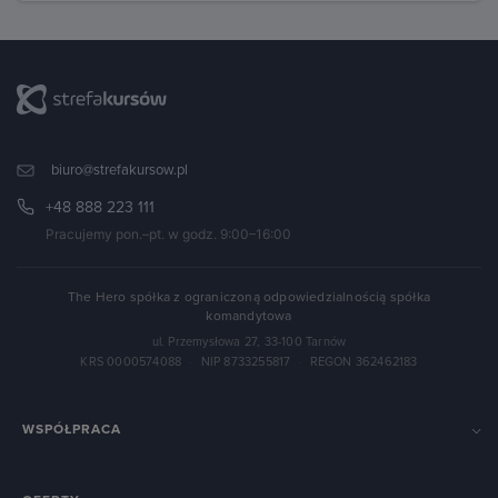
biuro@strefakursow.pl
+48 888 223 111
Pracujemy pon.–pt. w godz. 9:00–16:00
The Hero spółka z ograniczoną odpowiedzialnością spółka
komandytowa
ul. Przemysłowa 27, 33-100 Tarnów
KRS 0000574088
·
NIP 8733255817
·
REGON 362462183
WSPÓŁPRACA