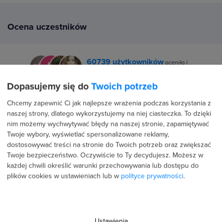
Ocena uczestników
60739 użytkowników
oceniło i
zrecenzowało szkolenia strefakursów.pl
Dopasujemy się do
Twoich potrzeb
Średnia ocena uczestników w niezależnym serwisie
Chcemy zapewnić Ci jak najlepsze wrażenia podczas korzystania z
Google to
4.9/5
⭐⭐⭐⭐⭐ z
3149 wszystkich opinii.
naszej strony, dlatego wykorzystujemy na niej ciasteczka. To dzięki
nim możemy wychwytywać błędy na naszej stronie, zapamiętywać
Twoje wybory, wyświetlać spersonalizowane reklamy,
dostosowywać treści na stronie do Twoich potrzeb oraz zwiększać
Twoje bezpieczeństwo. Oczywiście to Ty decydujesz.
Możesz w
każdej chwili określić warunki przechowywania lub dostępu do
plików cookies w ustawieniach lub w
polityce prywatności
.
5.0
Ustawienia