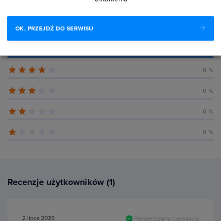
Średnia ocena uczestników
OK, PRZEJDŹ DO SERWISU
100 %
0 %
0 %
0 %
0 %
Recenzje użytkowników (1)
2 lipca 2026
Potwierdzona transakcja