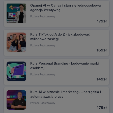
transakcję, aby zobaczyć szczegóły i pobrać fakturę.
Opanuj AI w Canva i stań się jednoosobową
agencją kreatywną
Poziom
Podstawowy
179zł
Kurs TikTok od A do Z - jak zbudować
milionowe zasięgi
Poziom
Podstawowy
169zł
Kurs Personal Branding - budowanie marki
osobistej
Poziom
Podstawowy
149zł
Kurs AI w biznesie i marketingu - narzędzia i
automatyzacja pracy
Poziom
Podstawowy
179zł