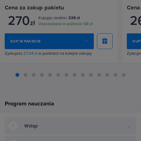
Cena za zakup pakietu
Cena
270
2
Kupując osobno:
338 zł
zł
Oszczędzasz w pakiecie:
68 zł
KUP W PAKIECIE
KUP
Zyskujesz
27.04 zł
w punktach na kolejne zakupy.
Zyskuj
Program nauczania
Wstęp
1