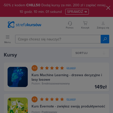
-50% z kodem
CHILL50
Dodaj kursy za min. 200 zł i zapłać mniej
10
godz.
10
min.
01
sekund
SPRAWDŹ ➜
Pomoc
Koszyk
Zaloguj się
Menu
SORTUJ
Kursy
5.0
(24 opinii)
Kurs Machine Learning - drzewa decyzyjne i
lasy losowe
Poziom:
Średniozaawansowany
149zł
4.8
(32 opinii)
Kurs Evernote - zwiększ swoją produktywność
Poziom:
Podstawowy