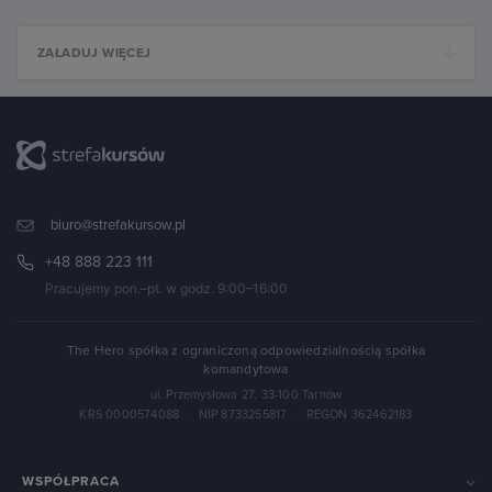
ZAŁADUJ WIĘCEJ
biuro@strefakursow.pl
+48 888 223 111
Pracujemy pon.–pt. w godz. 9:00–16:00
The Hero spółka z ograniczoną odpowiedzialnością spółka
komandytowa
ul. Przemysłowa 27, 33-100 Tarnów
KRS 0000574088
·
NIP 8733255817
·
REGON 362462183
WSPÓŁPRACA