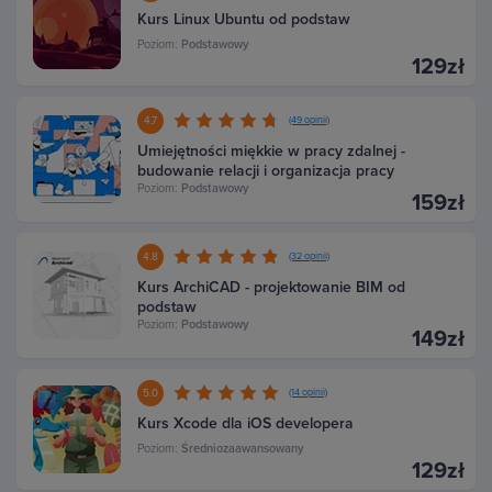
Kurs Linux Ubuntu od podstaw
Poziom:
Podstawowy
129zł
4.7
(49 opinii)
Umiejętności miękkie w pracy zdalnej -
budowanie relacji i organizacja pracy
Poziom:
Podstawowy
159zł
4.8
(32 opinii)
Kurs ArchiCAD - projektowanie BIM od
podstaw
Poziom:
Podstawowy
149zł
5.0
(14 opinii)
Kurs Xcode dla iOS developera
Poziom:
Średniozaawansowany
129zł