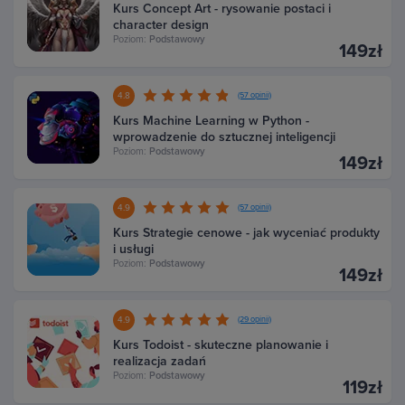
Kurs Concept Art - rysowanie postaci i
character design
Poziom:
Podstawowy
149zł
4.8
(57 opinii)
Kurs Machine Learning w Python -
wprowadzenie do sztucznej inteligencji
Poziom:
Podstawowy
149zł
4.9
(57 opinii)
Kurs Strategie cenowe - jak wyceniać produkty
i usługi
Poziom:
Podstawowy
149zł
4.9
(29 opinii)
Kurs Todoist - skuteczne planowanie i
realizacja zadań
Poziom:
Podstawowy
119zł