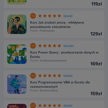
119zł
4.9
(20 opinii)
Kurs Jak znaleźć pracę - efektywne
poszukiwanie zatrudnienia
Poziom:
Podstawowy
129zł
4.9
(203 opinii)
Kurs Power Query - przetwarzanie danych w
Excelu
Poziom:
Średniozaawansowany
169zł
4.9
(115 opinii)
Kurs Programowanie VBA w Excelu dla
zaawansowanych
Poziom:
Zaawansowany
159zł
4.9
(44 opinii)