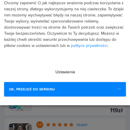
Chcemy zapewnić Ci jak najlepsze wrażenia podczas korzystania z
149zł
naszej strony, dlatego wykorzystujemy na niej ciasteczka. To dzięki
nim możemy wychwytywać błędy na naszej stronie, zapamiętywać
4.8
(28 opinii)
Twoje wybory, wyświetlać spersonalizowane reklamy,
Fundamenty programowania w języku Swift
dostosowywać treści na stronie do Twoich potrzeb oraz zwiększać
Twoje bezpieczeństwo. Oczywiście to Ty decydujesz.
Możesz w
Poziom:
Podstawowy
149zł
każdej chwili określić warunki przechowywania lub dostępu do
plików cookies w ustawieniach lub w
polityce prywatności
.
4.9
(30 opinii)
Kurs Animacja whiteboard w biznesie i
marketingu
Ustawienia
Poziom:
Podstawowy
119zł
OK, PRZEJDŹ DO SERWISU
4.9
(37 opinii)
Kurs Wydajna praca z MacOS
Poziom:
Średniozaawansowany
119zł
4.9
(115 opinii)