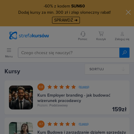
-60% z kodem
SUN60
Dodaj kursy za min. 300 zł i złap słoneczny rabat!
SPRAWDŹ ➜
Pomoc
Koszyk
Zaloguj się
Menu
SORTUJ
Kursy
4.8
(14 opinii)
Kurs Employer branding - jak budować
wizerunek pracodawcy
Poziom:
Podstawowy
159zł
4.7
(11 opinii)
Kurs Budowa i zarządzanie działem sprzedaży