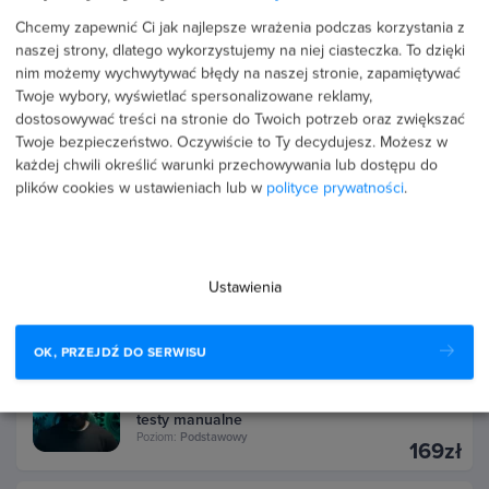
Kurs Fotografia kulinarna
Chcemy zapewnić Ci jak najlepsze wrażenia podczas korzystania z
Poziom:
Podstawowy
159zł
naszej strony, dlatego wykorzystujemy na niej ciasteczka. To dzięki
nim możemy wychwytywać błędy na naszej stronie, zapamiętywać
Twoje wybory, wyświetlać spersonalizowane reklamy,
5.0
(22 opinii)
dostosowywać treści na stronie do Twoich potrzeb oraz zwiększać
Kurs Asana od podstaw - zarządzanie
Twoje bezpieczeństwo. Oczywiście to Ty decydujesz.
Możesz w
projektami
każdej chwili określić warunki przechowywania lub dostępu do
Poziom:
Podstawowy
169zł
plików cookies w ustawieniach lub w
polityce prywatności
.
4.9
(7 opinii)
Kurs Jak zarządzać należnościami w firmie
Ustawienia
Poziom:
Podstawowy
199zł
OK, PRZEJDŹ DO SERWISU
4.7
(26 opinii)
Kurs Jak zostać testerem oprogramowania -
testy manualne
Poziom:
Podstawowy
169zł