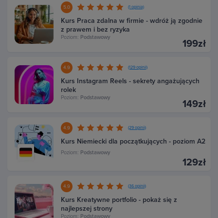
5.0
(1 opinia)
Kurs Praca zdalna w firmie - wdróż ją zgodnie
z prawem i bez ryzyka
Poziom:
Podstawowy
199zł
4.9
(129 opinii)
Kurs Instagram Reels - sekrety angażujących
rolek
Poziom:
Podstawowy
149zł
4.9
(29 opinii)
Kurs Niemiecki dla początkujących - poziom A2
Poziom:
Podstawowy
129zł
4.9
(36 opinii)
Kurs Kreatywne portfolio - pokaż się z
najlepszej strony
Poziom:
Podstawowy