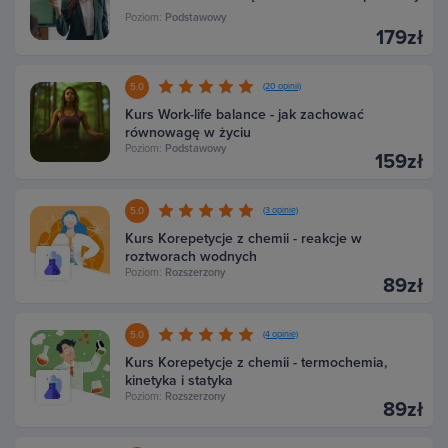
Poziom:
Podstawowy
179zł
5.0
(20 opinii)
Kurs Work-life balance - jak zachować
równowagę w życiu
Poziom:
Podstawowy
159zł
5.0
(3 opinie)
Kurs Korepetycje z chemii - reakcje w
roztworach wodnych
Poziom:
Rozszerzony
89zł
5.0
(4 opinie)
Kurs Korepetycje z chemii - termochemia,
kinetyka i statyka
Poziom:
Rozszerzony
89zł