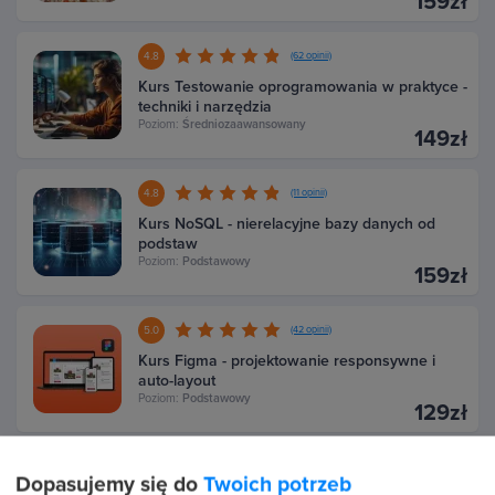
159zł
4.8
(62 opinii)
Kurs Testowanie oprogramowania w praktyce -
techniki i narzędzia
Poziom:
Średniozaawansowany
149zł
4.8
(11 opinii)
Kurs NoSQL - nierelacyjne bazy danych od
podstaw
Poziom:
Podstawowy
159zł
5.0
(42 opinii)
Kurs Figma - projektowanie responsywne i
auto-layout
Poziom:
Podstawowy
129zł
4.9
(32 opinii)
Dopasujemy się do
Twoich potrzeb