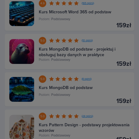
4.9
(165 opinii)
Kurs Microsoft Word 365 od podstaw
Poziom:
Podstawowy
159zł
5.0
(10 opinii)
Kurs MongoDB od podstaw - projektuj i
obsługuj bazy danych w praktyce
Poziom:
Podstawowy
159zł
5.0
(8 opinii)
Kurs MongoDB od podstaw
Poziom:
Podstawowy
159zł
5.0
(24 opinii)
Kurs Pattern Design - podstawy projektowania
wzorów
Poziom:
Podstawowy