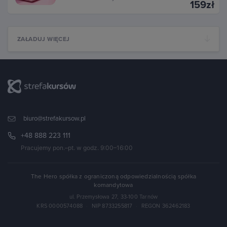
159zł
ZAŁADUJ WIĘCEJ
biuro@strefakursow.pl
+48 888 223 111
Pracujemy pon.–pt. w godz. 9:00–16:00
The Hero spółka z ograniczoną odpowiedzialnością spółka
komandytowa
ul. Przemysłowa 27, 33-100 Tarnów
KRS 0000574088
·
NIP 8733255817
·
REGON 362462183