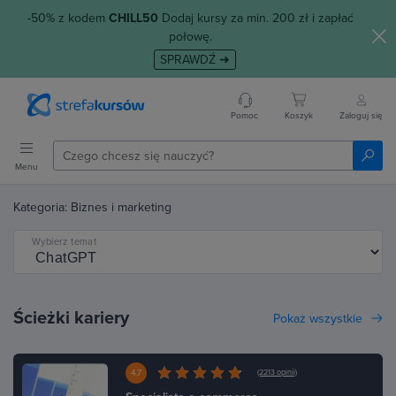
-50% z kodem
CHILL50
Dodaj kursy za min. 200 zł i zapłać
połowę.
SPRAWDŹ ➜
Pomoc
Koszyk
Zaloguj się
Menu
Kategoria: Biznes i marketing
Wybierz temat
Ścieżki kariery
Pokaż wszystkie
4.7
(2213 opinii)