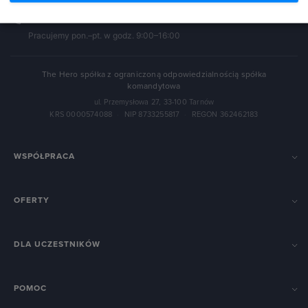
+48 888 223 111
Pracujemy pon.–pt. w godz. 9:00–16:00
The Hero spółka z ograniczoną odpowiedzialnością spółka
komandytowa
ul. Przemysłowa 27, 33-100 Tarnów
KRS 0000574088
·
NIP 8733255817
·
REGON 362462183
WSPÓŁPRACA
OFERTY
DLA UCZESTNIKÓW
POMOC