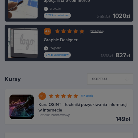
Specjalista e-commerce
91 godzin
1020
zł
31773 uczestników
2683zł
4.9
(1993 opinii)
Graphic Designer
65 godzin
827
zł
37441 uczestników
1838zł
Kursy
SORTUJ
4.9
(117 opinii)
Kurs OSINT - techniki pozyskiwania informacji
w internecie
Poziom:
Podstawowy
149zł