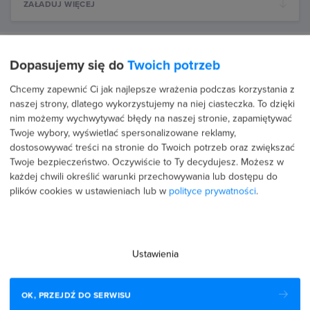
ZAŁADUJ WIĘCEJ
Więcej na temat:
ChatGPT
Dopasujemy się do
Twoich potrzeb
ChatGPT to zaawansowany model językowy oparty na
Chcemy zapewnić Ci jak najlepsze wrażenia podczas korzystania z
naszej strony, dlatego wykorzystujemy na niej ciasteczka. To dzięki
sztucznej inteligencji, stworzony przez firmę OpenAI.
nim możemy wychwytywać błędy na naszej stronie, zapamiętywać
Umożliwia generowanie naturalnie brzmiących tekstów,
Twoje wybory, wyświetlać spersonalizowane reklamy,
odpowiadając na różnorodne pytania, tworząc treści, a
dostosowywać treści na stronie do Twoich potrzeb oraz zwiększać
Twoje bezpieczeństwo. Oczywiście to Ty decydujesz.
Możesz w
także pomagając w automatyzacji procesów
każdej chwili określić warunki przechowywania lub dostępu do
komunikacyjnych. ChatGPT jest szeroko wykorzystywany w
plików cookies w ustawieniach lub w
polityce prywatności
.
biznesie i marketingu, m.in. do pisania…
Czytaj więcej
Ustawienia
OK, PRZEJDŹ DO SERWISU
biuro@strefakursow.pl